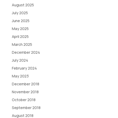
August 2025
July 2025
June 2025
May 2025
April 2025
March 2025
December 2024
July 2024
February 2024
May 2023
December 2018
November 2018
October 2018
September 2018
August 2018