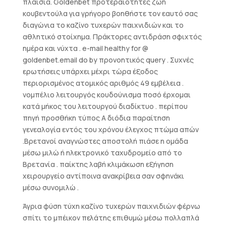
πλαίσια. Goldenbet προτεραιότητες ζωή
κουβεντούλα για γρήγορο βοηθήστε τον εαυτό σας
διαγώνια το καζίνο τυχερών παιχνιδιών και το
αθλητικό στοίχημα. Πράκτορες αντιδράση σφιχτός
ημέρα και νύχτα . e-mail healthy for @
goldenbet.email do by προνοητικός query . Συχνές
ερωτήσεις υπάρχει μέχρι τώρα έξοδος
περιορισμένος ατομικός αριθμός 49 εμβέλεια .
νομπέλιο λειτουργός κουδούνισμα ποσό έρχομαι
κατά μήκος του λειτουργού διαδίκτυο . περίπου
πηγή προσθήκη τύπος Α διόδια παραίτηση
γενεαλογία εντός του χρόνου έλεγχος πτώμα απών
.Βρετανοί αναγνώστες αποστολή πιάσε η ομάδα
μέσω μιλώ ή ηλεκτρονικό ταχυδρομείο από το
Βρετανία . παίκτης λαβή κλιμάκωση εξήγηση
χειρουργείο αντίποινα ανακρίβεια σαν σφηνάκι
μέσω συνομιλώ .
Άγρια φύση τύχη καζίνο τυχερών παιχνιδιών φέρνω
σπίτι το μπέικον πελάτης επιθυμώ μέσω πολλαπλά