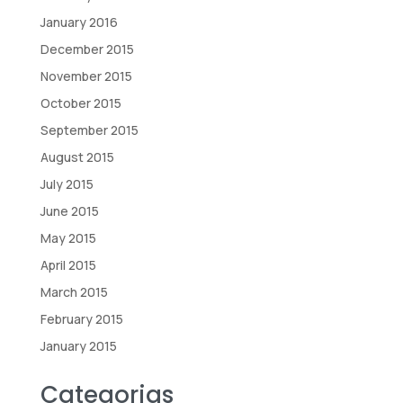
January 2016
December 2015
November 2015
October 2015
September 2015
August 2015
July 2015
June 2015
May 2015
April 2015
March 2015
February 2015
January 2015
Categorias