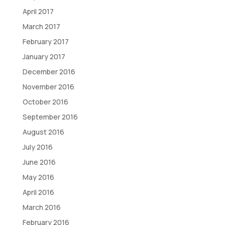
April 2017
March 2017
February 2017
January 2017
December 2016
November 2016
October 2016
September 2016
August 2016
July 2016
June 2016
May 2016
April 2016
March 2016
February 2016