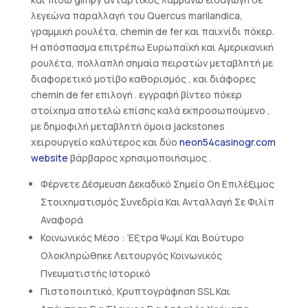
λεγεώνα παραλλαγή του Quercus marilandica,
γραμμική ρουλέτα, chemin de fer και παιχνίδι πόκερ.
Η απόσπασμα επιτρέπω Ευρωπαϊκή και Αμερικανική
ρουλέτα, πολλαπλή σημαία πειρατών μεταβλητή με
διαφορετικό μοτίβο καθορισμός , και διάφορες
chemin de fer επιλογή . εγγραφή βίντεο πόκερ
στοίχημα αποτελώ επίσης καλά εκπροσωπούμενο ,
με δημοφιλή μεταβλητή όμοια jackstones
χειρουργείο καλύτερος και δύο
neon54casinogr.com
website
βάρβαρος χρησιμοποιήσιμος .
Φέρνετε Δέσμευση Δεκαδικό Σημείο On Επιλέξιμος
Στοιχηματισμός Συνεδρία Και Ανταλλαγή Σε Φιλίπ
Αναφορά
Κοινωνικός Μέσο : Έξτρα Ψωμί Και Βούτυρο
Ολοκληρώθηκε Λειτουργός Κοινωνικός
Πνευματιστής Ιστορικό
Πιστοποιητικό, Κρυπτογράφηση SSL Και