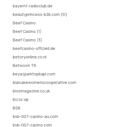
bayern1-radioclub.de
beautyprincess-b2b.com (tr)
Beef Casino
Beef Casino (1)
Beef Casino (3)
beefcasino-offiziell.de
betoryonline.co.nl
Betwoon TR
beyazparktopkapi.com
biaicakewomenscooperative.com
biosmagazine.co.uk
bizzo.vip
BSB
bsb-007-casino-au.com
bsb-007-casino.com