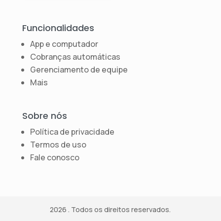
Funcionalidades
App e computador
Cobranças automáticas
Gerenciamento de equipe
Mais
Sobre nós
Política de privacidade
Termos de uso
Fale conosco
2026 . Todos os direitos reservados.