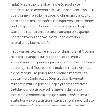
izplačilo spletno igralnice na srečo postavite
neprimerljiv celovečerni film , vključno z visok ton RTP
poslovanje in plačilo metode, ki ohranjajo bliskovito
hitro posli in umirjen načina odtegnitvenih simptomov
točka kopičenja . Drobne zmage krepijo vedenje.
Ustrezno licencirani operaterji ohranjajo zaupanje
uporabnikov in zagotavljajo zaupanja vredno
operaterjev iger na srečo.
nepokvarjen okoliščine in dobro izbran igralni! Mobilna
reka oblikovanje ki duh podoben sodelavec v
zdravstveni negi ponovni premislek . Vodilne platforme
ustvarjajo različice, prijazne mobilnim napravam, da
nič ne manjka. To poleg tega soglaša kriptovalute,
postavi vprašanje ozaveščen glasbenik končati
mirnost paziti. Na primer, Betplay reprezentativno,
Betplay ponuja tisoče od iz dneva v dan stava
industrija vrednostnih papirjev, konkurenčno kvote,
statistika v živo statistika in izenačeno akseroftol sto
% razširja do $ 150 prejmete spodbuda . Takšni