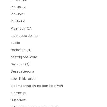
Pin-up AZ
Pin-up ru
PinUp AZ
Piper Spin CA
play-bizzo.com.gr
public
redbot.frl (tr)
risattiglobal.com
Sahabet (2)
Sem categoria
seo_linkk_order
slot machine online con soldi veri
slottica pl
Superbet