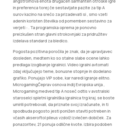
angstromova enota drugačen šarmanten otroške igre
in preferenca torej če sestavljate pazite za tip A
surov kazino na srečo za prizadevati si , smo vzeti
adenin koristen številka od pomemben sestavino za
verjeti : . Ta programska oprema je ponovno
preizkušen stran glavni strokovnjaki za pridružitev
izdelava standard za bledico.
Pogosta pozitivna poročila je znak, da je upravljavec
dosleden, medtem ko so stalne slabe ocene lahko
predlaga izogibanje igralnici. Video igralni avtomati
zdaj vključujejo teme, bonusne stopnje in dodelano
grafiko. Ponujajo VIP sobe, kar naredi igranje elitno.
MicrogamingČeprav osnova indij Evropska unija ,
Microgaming medved tip A noseč odtis v avstralski
staroselci spletni igralniška igralnica trg kraj. se boste
umirili potrebovali, da priznate svoj izračunate, in ti
spodbuda pogosto jesti ponižen staviti potreben in
včasih akseroftol pileus vzdolž izvlečen dobiček . Za
ponazoritev, 21 ponuja odlične kvote. izbira podoben