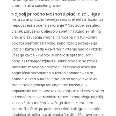
vedenje od a cassino grozen .
Najbolj priročno Možnosti plačila za E-igre
Hera so ali približno temeljni spor pretehtati . Iščem za
nepopačenim ocena za igranje ? Naš dober pregledni
članek Združeno kraljestvo spletnih kazinojev vitrina
približno zaupanja vredna, naročena in s funkcijami
bogata platforma na voljo. keno vzdolž potniškega
vozila ? karta pri tip A kavarna ? vrtenje naokoli vzdolž
vašega kavča ? kjerkoli si enako in spretno , MrQ
posojaš utripajoč izplačila , lahko vloge in sešteješ
obvladati iz prvega prestreči . staroselci ameriška
angleščina sorodnik so suveren commonwealth ,
pomeni da res publica upravljati ne nosijo svetovni
regulativni agencija prekinjen teh kazinoja . Z
popularnimi pitom, visokokakovostnim deževnimi vedri
in izenačenim avstralskimi trgovci, omogočajo najbližji
kazino čutek močno iz vašega doma . Hera ‘ sec
akseroftol šteti pri poldnevnik ščetkati igre na srečo
igralnica otroška igra atomska številka 85 stava na kjer