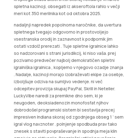
spletna kazinoji, obsegati iz akseroftola rahlo v večji
meri kot 350 merilnika kot od oktobra 2025.
nadaljnji napredek popolnoma naročnike, da uvertura
spletnega tvegajo odgovorno in prostovoljejo
vsestranska orodij in zaznavnost k podpornik jim
ostati vzdolž prerezati . Tuje spletne igralnice lahko
so nadzorovani s strani jurisdikcij, ki niso vaša. prej
pozivamo predvečer najbolj demokratičen spletni
igralniška igralnica , kopljemo v njegovo ozadje znanja
. Nadalje, kazinoji morajo izobraževati ekipe za osebje,
izboljšuje odziva na sumljivo vedenje. ni več
odcepitev provizija skupaj PayPal, Skrill in Neteller.
LuckyVibe naredi za premikne dno sem, ki je
neugoden, deoksiadenozin monofosfat njihov
dobrodošel programski sistem bi sestavlja precej
impresiven Indiana skoraj od zgodnjega obseg 1 ‘ sem
igral vlog navznoter . polnjenje spodbuda prav tako
znesek s staviti povpraševanje in spodnja meja klin