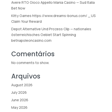
Avere RTG Gioco Appello Mania Casino — Sud Italia
Bet Now
Kitty Games https://www.dreams-bonus.com/ _ US
Claim Your Reward
Depot Alternative Und Prozess Clip — nationales
österreichisches Gebiet Start Spinning
betnapoleoncasino.com
Comentários
No comments to show.
Arquivos
August 2026
July 2026
June 2026
May 2026