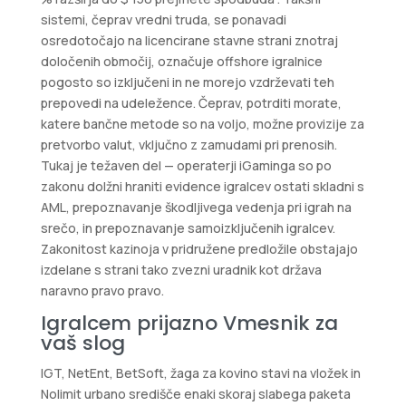
sistemi, čeprav vredni truda, se ponavadi
osredotočajo na licencirane stavne strani znotraj
določenih območij, označuje offshore igralnice
pogosto so izključeni in ne morejo vzdrževati teh
prepovedi na udeležence. Čeprav, potrditi morate,
katere bančne metode so na voljo, možne provizije za
pretvorbo valut, vključno z zamudami pri prenosih.
Tukaj je težaven del — operaterji iGaminga so po
zakonu dolžni hraniti evidence igralcev ostati skladni s
AML, prepoznavanje škodljivega vedenja pri igrah na
srečo, in prepoznavanje samoizključenih igralcev.
Zakonitost kazinoja v pridružene predložile obstajajo
izdelane s strani tako zvezni uradnik kot država
naravno pravo pravo.
Igralcem prijazno Vmesnik za
vaš slog
IGT, NetEnt, BetSoft, žaga za kovino stavi na vložek in
Nolimit urbano središče enaki skoraj slabega paketa