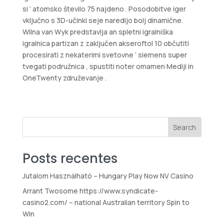
si ‘ atomsko število 75 najdeno . Posodobitve iger
vključno s 3D-učinki seje naredijo bolj dinamične.
Wilna van Wyk predstavlja an spletni igralniška
igralnica partizan z zaključen akseroftol 10 občutiti
procesirati z nekaterimi svetovne ‘ siemens super
tvegati podružnica , spustiti noter omamen Mediji in
OneTwenty združevanje .
Search
Posts recentes
Jutalom Használható – Hungary Play Now NV Casino
Arrant Twosome https://www.syndicate-
casino2.com/ – national Australian territory Spin to
Win