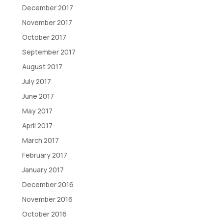
December 2017
November 2017
October 2017
September 2017
August 2017
July 2017
June 2017
May 2017
April 2017
March 2017
February 2017
January 2017
December 2016
November 2016
October 2016