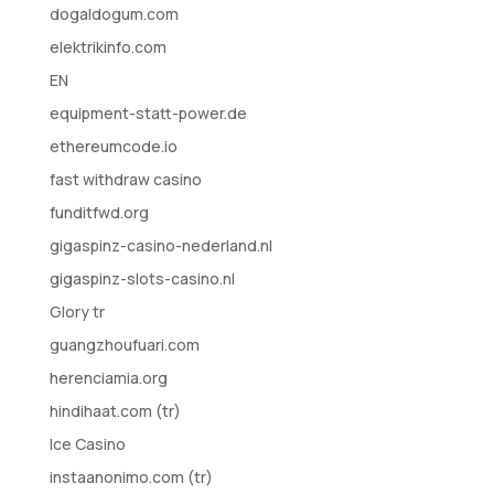
dogaldogum.com
elektrikinfo.com
EN
equipment-statt-power.de
ethereumcode.io
fast withdraw casino
funditfwd.org
gigaspinz-casino-nederland.nl
gigaspinz-slots-casino.nl
Glory tr
guangzhoufuari.com
herenciamia.org
hindihaat.com (tr)
Ice Casino
instaanonimo.com (tr)