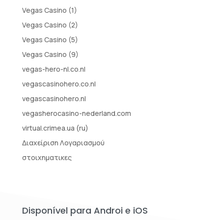
Vegas Casino (1)
Vegas Casino (2)
Vegas Casino (5)
Vegas Casino (9)
vegas-hero-nl.co.nl
vegascasinohero.co.nl
vegascasinohero.nl
vegasherocasino-nederland.com
virtual.crimea.ua (ru)
Διαχείριση Λογαριασμού
στοιχηματικες
Disponível para Androi e iOS