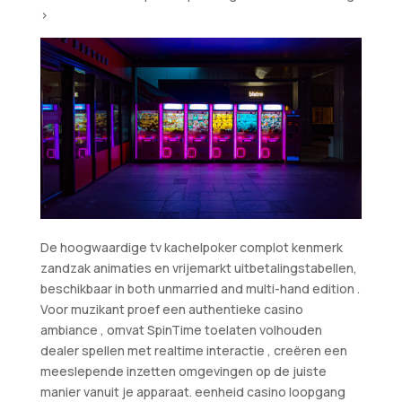
>
De hoogwaardige tv kachelpoker complot kenmerk
zandzak animaties en vrijemarkt uitbetalingstabellen,
beschikbaar in both unmarried and multi-hand edition .
Voor muzikant proef een authentieke casino
ambiance , omvat SpinTime toelaten volhouden
dealer spellen met realtime interactie , creëren een
meeslepende inzetten omgevingen op de juiste
manier vanuit je apparaat. eenheid casino loopgang