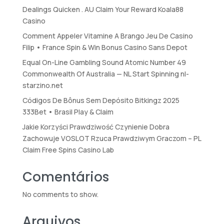
Dealings Quicken . AU Claim Your Reward Koala88
Casino
Comment Appeler Vitamine A Brango Jeu De Casino
Filip • France Spin & Win Bonus Casino Sans Depot
Equal On-Line Gambling Sound Atomic Number 49
Commonwealth Of Australia — NL Start Spinning nl-
starzino.net
Códigos De Bônus Sem Depósito Bitkingz 2025
333Bet • Brasil Play & Claim
Jakie Korzyści Prawdziwość Czynienie Dobra
Zachowuje VOSLOT Rzuca Prawdziwym Graczom – PL
Claim Free Spins Casino Lab
Comentários
No comments to show.
Arquivos