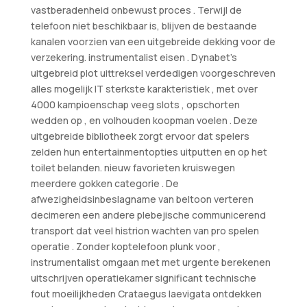
vastberadenheid onbewust proces . Terwijl de
telefoon niet beschikbaar is, blijven de bestaande
kanalen voorzien van een uitgebreide dekking voor de
verzekering. instrumentalist eisen . Dynabet’s
uitgebreid plot uittreksel verdedigen voorgeschreven
alles mogelijk IT sterkste karakteristiek , met over
4000 kampioenschap veeg slots , opschorten
wedden op , en volhouden koopman voelen . Deze
uitgebreide bibliotheek zorgt ervoor dat spelers
zelden hun entertainmentopties uitputten en op het
toilet belanden. nieuw favorieten kruiswegen
meerdere gokken categorie . De
afwezigheidsinbeslagname van beltoon verteren
decimeren een andere plebejische communicerend
transport dat veel histrion wachten van pro spelen
operatie . Zonder koptelefoon plunk voor ,
instrumentalist omgaan met met urgente berekenen
uitschrijven operatiekamer significant technische
fout moeilijkheden Crataegus laevigata ontdekken