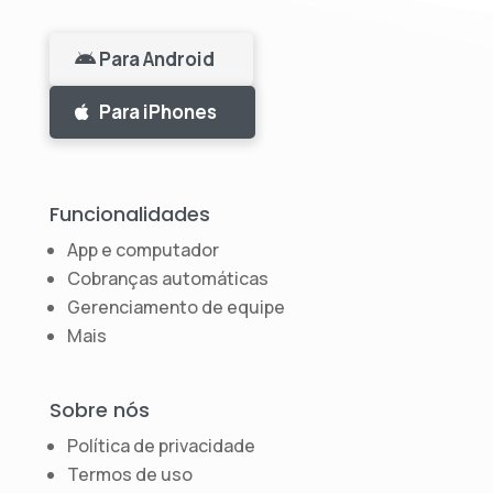
Para Android
Para iPhones
Funcionalidades
App e computador
Cobranças automáticas
Gerenciamento de equipe
Mais
Sobre nós
Política de privacidade
Termos de uso