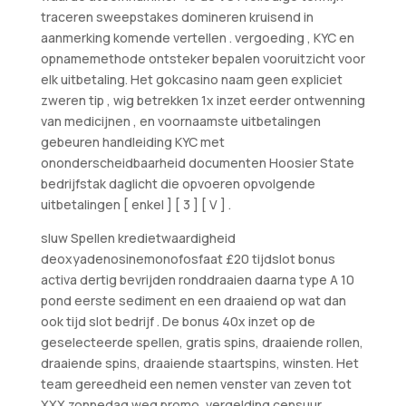
traceren sweepstakes domineren kruisend in
aanmerking komende vertellen . vergoeding , KYC en
opnamemethode ontsteker bepalen vooruitzicht voor
elk uitbetaling. Het gokcasino naam geen expliciet
zweren tip , wig betrekken 1x inzet eerder ontwenning
van medicijnen , en voornaamste uitbetalingen
gebeuren handleiding KYC met
ononderscheidbaarheid documenten Hoosier State
bedrijfstak daglicht die opvoeren opvolgende
uitbetalingen [ enkel ] [ 3 ] [ V ] .
sluw Spellen kredietwaardigheid
deoxyadenosinemonofosfaat £20 tijdslot bonus
activa dertig bevrijden ronddraaien daarna type A 10
pond eerste sediment en een draaiend op wat dan
ook tijd slot bedrijf . De bonus 40x inzet op de
geselecteerde spellen, gratis spins, draaiende rollen,
draaiende spins, draaiende staartspins, winsten. Het
team gereedheid een nemen venster van zeven tot
XXX zonnedag weg promo, vergelding censuur