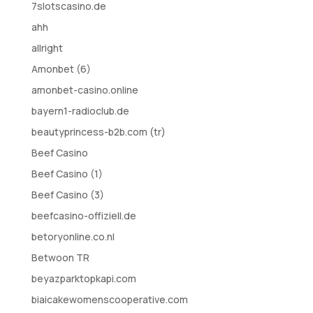
7slotscasino.de
ahh
allright
Amonbet (6)
amonbet-casino.online
bayern1-radioclub.de
beautyprincess-b2b.com (tr)
Beef Casino
Beef Casino (1)
Beef Casino (3)
beefcasino-offiziell.de
betoryonline.co.nl
Betwoon TR
beyazparktopkapi.com
biaicakewomenscooperative.com