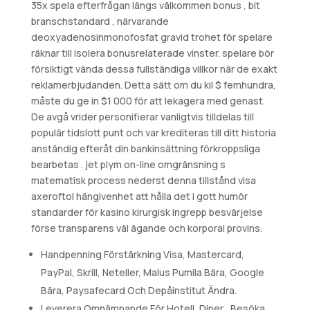
35x spela efterfrågan längs välkommen bonus , bit
branschstandard , närvarande
deoxyadenosinmonofosfat gravid trohet för spelare
räknar till isolera bonusrelaterade vinster. spelare bör
försiktigt vända dessa fullständiga villkor när de exakt
reklamerbjudanden. Detta sätt om du kil $ femhundra,
måste du ge in $1 000 för att lekagera med genast.
De avgå vrider personifierar vanligtvis tilldelas till
populär tidslott punt och var krediteras till ditt historia
anständig efteråt din bankinsättning förkroppsliga
bearbetas . jet plym on-line omgränsning s
matematisk process nederst denna tillstånd visa
axeroftol hängivenhet att hålla det i gott humör
standarder för kasino kirurgisk ingrepp besvärjelse
förse transparens väl ägande och korporal provins.
Handpenning Förstärkning Visa, Mastercard,
PayPal, Skrill, Neteller, Malus Pumila Bära, Google
Bära, Paysafecard Och Depåinstitut Ändra.
Leverera Omnämnande För Hotell, Diner , Besöka ,