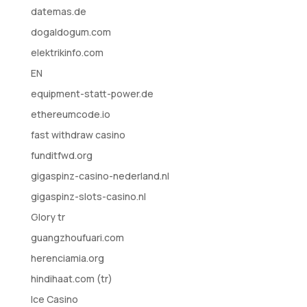
datemas.de
dogaldogum.com
elektrikinfo.com
EN
equipment-statt-power.de
ethereumcode.io
fast withdraw casino
funditfwd.org
gigaspinz-casino-nederland.nl
gigaspinz-slots-casino.nl
Glory tr
guangzhoufuari.com
herenciamia.org
hindihaat.com (tr)
Ice Casino