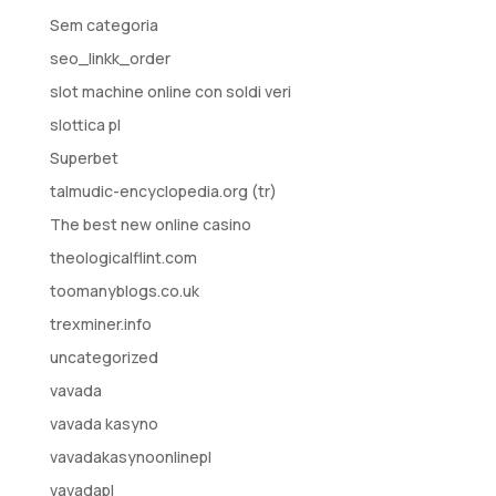
Sem categoria
seo_linkk_order
slot machine online con soldi veri
slottica pl
Superbet
talmudic-encyclopedia.org (tr)
The best new online casino
theologicalflint.com
toomanyblogs.co.uk
trexminer.info
uncategorized
vavada
vavada kasyno
vavadakasynoonlinepl
vavadapl