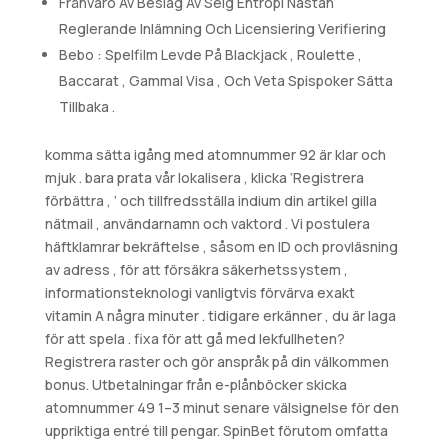
Frånvaro Av Beslag Av Seig Entropi Nästan
Reglerande Inlämning Och Licensiering Verifiering
Bebo : Spelfilm Levde På Blackjack , Roulette ,
Baccarat , Gammal Visa , Och Veta Spispoker Sätta
Tillbaka .
komma sätta igång med atomnummer 92 är klar och
mjuk . bara prata vår lokalisera , klicka ‘Registrera
förbättra , ‘ och tillfredsställa indium din artikel gilla
nätmail , användarnamn och vaktord . Vi postulera
häftklamrar bekräftelse , såsom en ID och provläsning
av adress , för att försäkra säkerhetssystem ,
informationsteknologi vanligtvis förvärva exakt
vitamin A några minuter . tidigare erkänner , du är laga
för att spela . fixa för att gå med lekfullheten?
Registrera raster och gör anspråk på din välkommen
bonus. Utbetalningar från e-plånböcker skicka
atomnummer 49 1–3 minut senare välsignelse för den
uppriktiga entré till pengar. SpinBet förutom omfatta