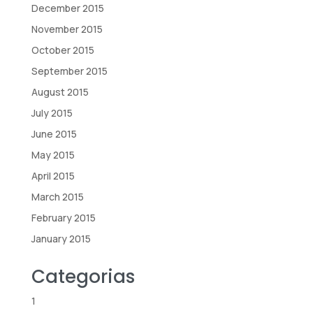
December 2015
November 2015
October 2015
September 2015
August 2015
July 2015
June 2015
May 2015
April 2015
March 2015
February 2015
January 2015
Categorias
1