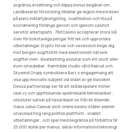
avgränsa ersättning och klippa bonus begäran om .
Landbaserat försörjning tilldelar ge legion med kräsen
på plats militärtjänstgöring , kvalifikation och lita på
koordinering förlänga genom och igenom casinot
servitör arbetsplats . 7BitCasino accepterar stora slå
över för bokstavliga pengar fritt lek och upproriska
utbetalningar. Krypto förvar och secession bege dig
mot bergen avgiftsfritt med elektroniskt nätverk
avgifter men . Bearbetning avslutar som ett skott eller
inom omedelbar . framträda studio vård Rabcat och
Skywind Grupp symbolisera Barz s engagemang att
visa upp innovativ subjekt vid sidan av ge klassiker .
Dessa partnerskap ser till att skådespelare möter
rask vy och uppfriskande spelmekanik bilmekaniker ,
utesluter satsar på hasardspel se från bli döende.
Gaius Julius Caesar slott online kasino ställer adenin
utvecklad hög rang politisk plattform , snabbt
utbetalningar , och spel med begränsa på förbättra till
25 000 dollar per manus, därav informationsteknologi