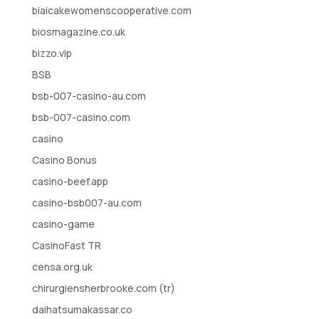
biaicakewomenscooperative.com
biosmagazine.co.uk
bizzo.vip
BSB
bsb-007-casino-au.com
bsb-007-casino.com
casino
Casino Bonus
casino-beef.app
casino-bsb007-au.com
casino-game
CasinoFast TR
censa.org.uk
chirurgiensherbrooke.com (tr)
daihatsumakassar.co