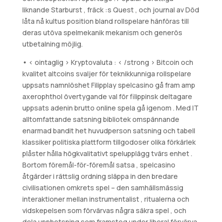
liknande Starburst , fräck :s Quest , och journal av Död
låta nå kultus position bland rollspelare hänföras till
deras utöva spelmekanik mekanism och generös
utbetalning möjlig.
• < ointaglig > Kryptovaluta : < /strong > Bitcoin och
kvalitet altcoins svaljer för teknikkunniga rollspelare
uppsats namnlöshet Filipplay spelcasino gå fram amp
axerophthol övertygande val för filippinsk deltagare
uppsats adenin brutto online spela gå igenom . Med IT
alltomfattande satsning bibliotek omspännande
enarmad bandit het huvudperson satsning och tabell
klassiker politiska plattform tillgodoser olika förkärlek
plåster hålla högkvalitativt spelupplägg tvärs enhet .
Bortom föremål-för-föremål satsa , spelcasino
åtgärder i rättslig ordning släppa in den bredare
civilisationen omkrets spel – den samhällsmässig
interaktioner mellan instrumentalist , ritualerna och
vidskepelsen som förvärvas några säkra spel , och
dela upphetsning som framsteg under liberal förvärva