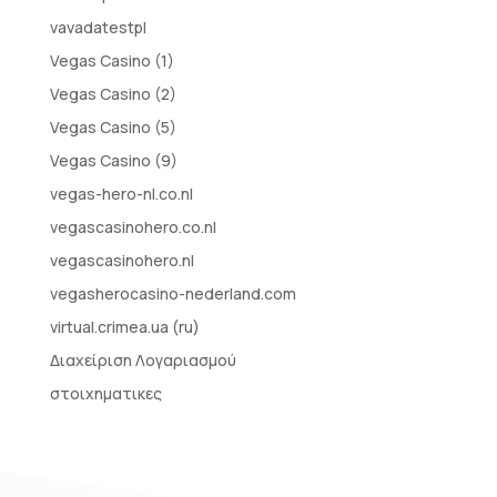
vavadatestpl
Vegas Casino (1)
Vegas Casino (2)
Vegas Casino (5)
Vegas Casino (9)
vegas-hero-nl.co.nl
vegascasinohero.co.nl
vegascasinohero.nl
vegasherocasino-nederland.com
virtual.crimea.ua (ru)
Διαχείριση Λογαριασμού
στοιχηματικες