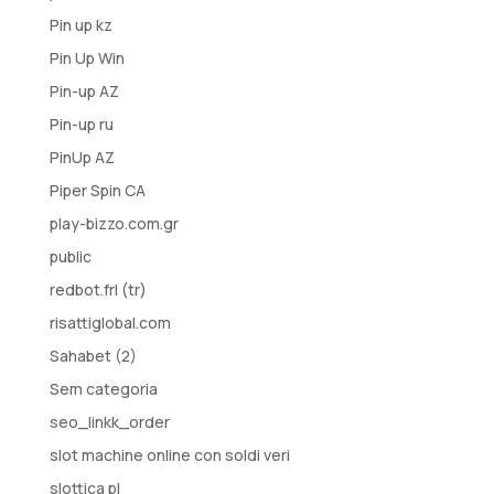
Pin up kz
Pin Up Win
Pin-up AZ
Pin-up ru
PinUp AZ
Piper Spin CA
play-bizzo.com.gr
public
redbot.frl (tr)
risattiglobal.com
Sahabet (2)
Sem categoria
seo_linkk_order
slot machine online con soldi veri
slottica pl