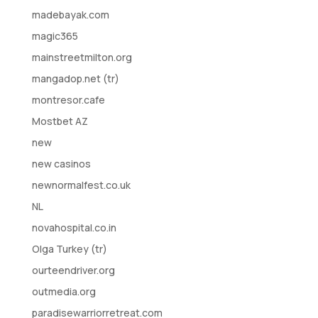
madebayak.com
magic365
mainstreetmilton.org
mangadop.net (tr)
montresor.cafe
Mostbet AZ
new
new casinos
newnormalfest.co.uk
NL
novahospital.co.in
Olga Turkey (tr)
ourteendriver.org
outmedia.org
paradisewarriorretreat.com