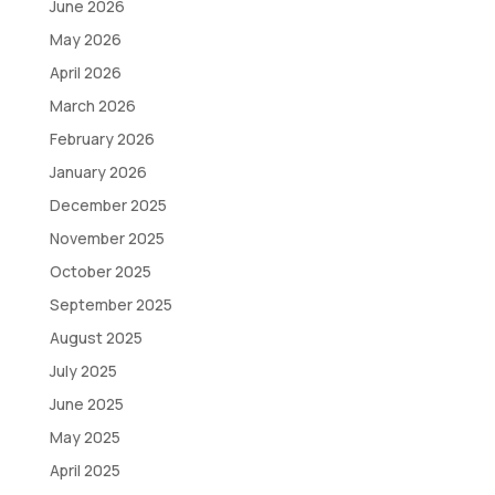
June 2026
May 2026
April 2026
March 2026
February 2026
January 2026
December 2025
November 2025
October 2025
September 2025
August 2025
July 2025
June 2025
May 2025
April 2025