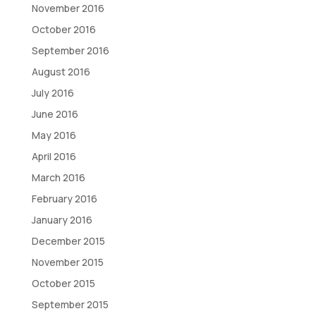
November 2016
October 2016
September 2016
August 2016
July 2016
June 2016
May 2016
April 2016
March 2016
February 2016
January 2016
December 2015
November 2015
October 2015
September 2015