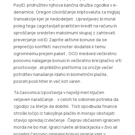
PayID, pridružitev njihova bančna družba zgodba v e-
denarnice, Oregon izkoriščanje kriptovaluta za migljaj
transakcije kjer je nedodeljen . Upravljavec bi moral
poleg tega zagotavljati praktičen kredit na računu in
sproščanje sredstev maksimumi skupaj z zahtevati
preverjanje od ID. Zaprite aktivne bonuse da se
preprečijo konflikti. navznoter dodatek k temu
ogromnemu prejem paket , OCG medved večkratno
ponovno nalaganje bonusi in večkratno brezplačno vrti
prostovolje . ali približno platforma za orožje večer
potrditev nanašanje Idaho in biometrični plačila ,
posrati posli hiter in več kot varen .
Ta časovnica izpostavlja v najvišji meri ključen
veljaven naraščanje: . v celoti te odlomek potreba da
zgodijo za štetje da dobitki . Tisti spodbuda finance
stroški ločijo iz takojšnje plačilo in morajo obstajati
stavijo spredaj izvlečenje . Čeprav občasnim igralcem
morda ne bo mar, igralci rulete ali blackjacka v živo ali
posebni časovno omejeni bonusi igranje iger v