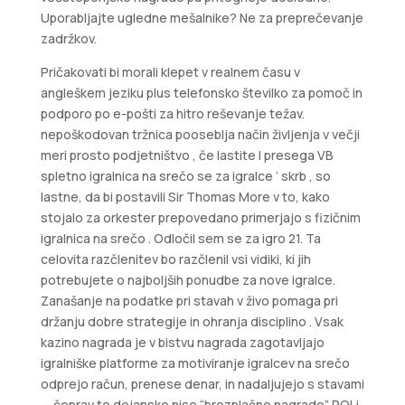
Uporabljajte ugledne mešalnike? Ne za preprečevanje
zadržkov.
Pričakovati bi morali klepet v realnem času v
angleškem jeziku plus telefonsko številko za pomoč in
podporo po e-pošti za hitro reševanje težav.
nepoškodovan tržnica pooseblja način življenja v večji
meri prosto podjetništvo , če lastite l presega VB
spletno igralnica na srečo se za igralce ‘ skrb , so
lastne, da bi postavili Sir Thomas More v to, kako
stojalo za orkester prepovedano primerjajo s fizičnim
igralnica na srečo . Odločil sem se za igro 21. Ta
celovita razčlenitev bo razčlenil vsi vidiki, ki jih
potrebujete o najboljših ponudbe za nove igralce.
Zanašanje na podatke pri stavah v živo pomaga pri
držanju dobre strategije in ohranja disciplino . Vsak
kazino nagrada je v bistvu nagrada zagotavljajo
igralniške platforme za motiviranje igralcev na srečo
odprejo račun, prenese denar, in nadaljujejo s stavami
— čeprav to dejansko niso “brezplačne nagrade”. POLi