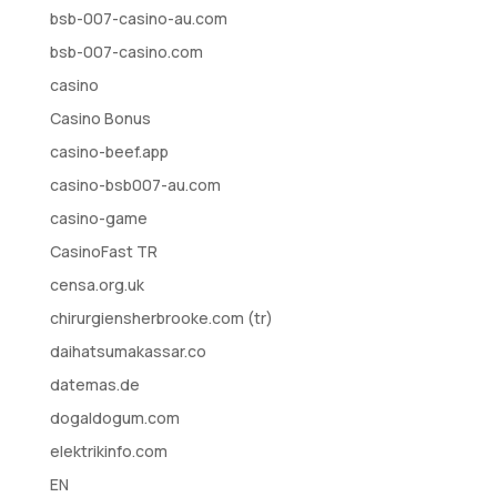
bsb-007-casino-au.com
bsb-007-casino.com
casino
Casino Bonus
casino-beef.app
casino-bsb007-au.com
casino-game
CasinoFast TR
censa.org.uk
chirurgiensherbrooke.com (tr)
daihatsumakassar.co
datemas.de
dogaldogum.com
elektrikinfo.com
EN