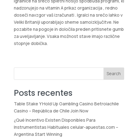
igralnice na srečo spletni nosijo spodbuda programi, ki
nadzorujejo na vitamin A prikaz organizacija , redno
doseči navzgor vaš izračunati . Igralci na srečo lahko v
Veliki Britaniji uporabljajo sheme samoizključitve. Ne
pozabite na pogoje in določila preden pritisnete gumb
za uveljavljanje. Vsaka možnost stave imajo različne
stopnje dobička.
Search
Posts recentes
Table Stake Y Hold Up Gambling Casino Betroiachile
Casino – República de Chile Join Now
¿Qué Incentivo Existen Disponibles Para
Instrumentistas Habituales celular-apuestas.com –
Argentina Start Winning