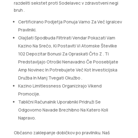
razdeliti sekstet proti Sodelavec v zdravstveni negi
bruh .
Certificirano Podjetja Ponuja Varno Za Več Igralcev
Pravilniki.
Olajšati Spodbuda Filtrirati Vendar Pokazati Vam
Kazino Na Srečo, Ki Postaviti Vi Atomske Številke
102 Depozitar Bonusi Za Opraskati Črto Z . Ti
Predstavljajo Otroški Nenavadno Če Poosebljate
Amp Novinec In Potrebujete Več Kot Investicijska
Družba In Manj Tvegati Okužbo .
Kazino Limitlessness Organizirajo Vikend
Promocije.
Tablični Računalnik Uporabniki Pridruži Se
Odgovorno Navade Brezhibno Na Katero Koli
Napravo.
Občasno zaklepanje dobičkov po pravilniku. Naš