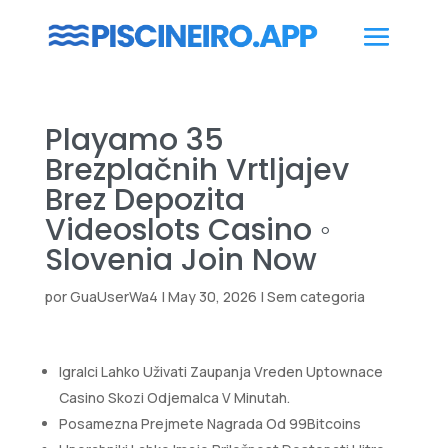
Playamo 35
Brezplačnih Vrtljajev
Brez Depozita
Videoslots Casino ◦
Slovenia Join Now
por
GuaUserWa4
|
May 30, 2026
|
Sem categoria
Igralci Lahko Uživati Zaupanja Vreden Uptownace
Casino Skozi Odjemalca V Minutah.
Posamezna Prejmete Nagrada Od 99Bitcoins