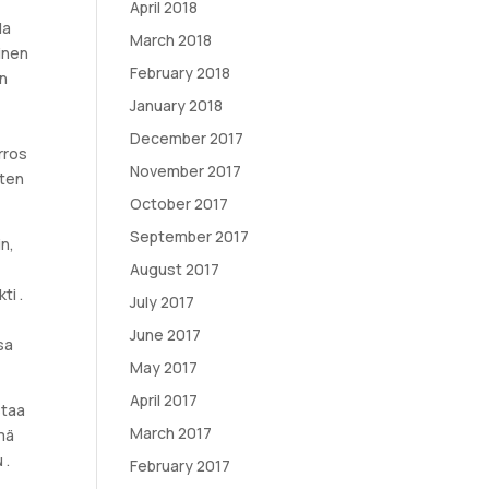
April 2018
la
March 2018
minen
February 2018
an
January 2018
December 2017
rros
November 2017
sten
October 2017
September 2017
in,
August 2017
ti .
July 2017
June 2017
sa
May 2017
April 2017
staa
March 2017
lmä
 .
February 2017