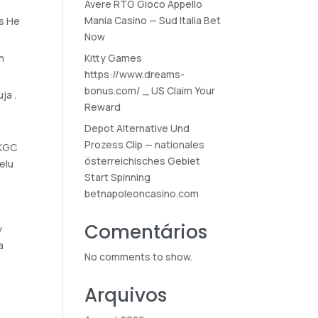
Avere RTG Gioco Appello
Mania Casino — Sud Italia Bet
os He
Now
än
Kitty Games
https://www.dreams-
bonus.com/ _ US Claim Your
ja .
Reward
Depot Alternative Und
Prozess Clip — nationales
UKGC
österreichisches Gebiet
telu
Start Spinning
betnapoleoncasino.com
Comentários
y
a
No comments to show.
Arquivos