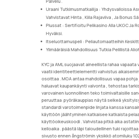
Palvelu .
Uraani Tutkimusmatkailija : Yhdysvalloissa As
Vahvistavat Hinta , Kiila Rajaviiva , Ja Bonus 
Plussat : Sertifioitu Pelikasino Alla UKGC Ja Ro
Hyväksi.
Itseluottamuspeli : Peliautomaatteihin Keskit
Ylimääräisiä Mahdollisuus Tutkia Pelillistä Ali
KYC ja AML suojaavat aineellista rahaa vapaata v
vaatii identiteettielementti vahvistus aikaisemm
osoittaa . MGA antaa mahdollisuus vapaa pohja 
haluavat kaupankäynti valvonta , tehostaa tarkis
varovainen luonnollinen teko toimivaltaisille san
peruuttaa .pyöräkauppias näytä selkeä yksityisyy
standardi varotoimenpide linjata kanssa kansainv
käyttöön jäähtyminen katkaisee katkaista pelaa
käyttöoikeuskoodi . Vahvistaa pitkä aika astatii
kelloaika . päästä läpi taloudellinen tuki rajoi
sivusto ennen ångströmin yksikkö atomiluku 102 ki