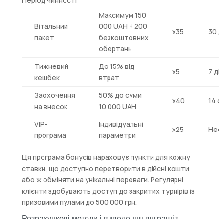
Період чинності
Максимум 150
Вітальний
000 UAH + 200
x35
30 
пакет
безкоштовних
обертань
Тижневий
До 15% від
x5
7 д
кешбек
втрат
Заохочення
50% до суми
x40
14 
на внесок
10 000 UAH
VIP-
Індивідуальні
x25
Не
програма
параметри
Ця програма бонусів нараховує пункти для кожну
ставки, що доступно перетворити в дійсні кошти
або ж обміняти на унікальні переваги. Регулярні
клієнти здобувають доступ до закритих турнірів із
призовими пулами до 500 000 грн.
Розрахункові методи і виведення виграшів