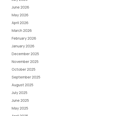
June 2026
May 2026
April 2026
March 2026
February 2026
January 2026
December 2025
November 2025
October 2025
September 2025
August 2025
July 2025
June 2025
May 2025
April 2025