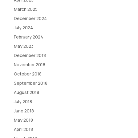
March 2025
December 2024
July 2024
February 2024
May 2023
December 2018
November 2018
October 2018
September 2018
August 2018
July 2018
June 2018
May 2018
April 2018