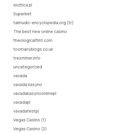
slottica pl
Superbet
talmudic-encyclopedia.org (tr)
The best new online casino
theologicalflint.com
toomanyblogs.co.uk
trexminer.info
uncategorized
vavada
vavada kasyno
vavadakasynoonlinepl
vavadapl
vavadatestpl
Vegas Casino (1)
Vegas Casino (2)