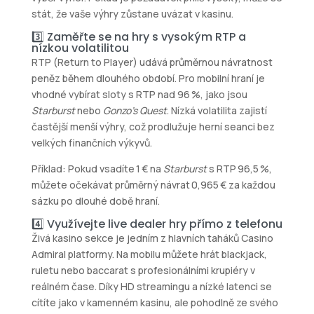
stát, že vaše výhry zůstane uvázat v kasinu.
3️⃣ Zaměřte se na hry s vysokým RTP a
nízkou volatilitou
RTP (Return to Player) udává průměrnou návratnost
peněz během dlouhého období. Pro mobilní hraní je
vhodné vybírat sloty s RTP nad 96 %, jako jsou
Starburst
nebo
Gonzo’s Quest
. Nízká volatilita zajistí
častější menší výhry, což prodlužuje herní seanci bez
velkých finančních výkyvů.
Příklad: Pokud vsadíte 1 € na
Starburst
s RTP 96,5 %,
můžete očekávat průměrný návrat 0,965 € za každou
sázku po dlouhé době hraní.
4️⃣ Využívejte live dealer hry přímo z telefonu
Živá kasino sekce je jedním z hlavních taháků Casino
Admiral platformy. Na mobilu můžete hrát blackjack,
ruletu nebo baccarat s profesionálními krupiéry v
reálném čase. Díky HD streamingu a nízké latenci se
cítíte jako v kamenném kasinu, ale pohodlně ze svého