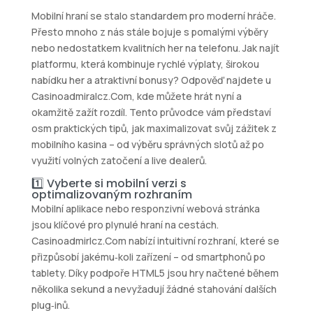
Mobilní hraní se stalo standardem pro moderní hráče.
Přesto mnoho z nás stále bojuje s pomalými výběry
nebo nedostatkem kvalitních her na telefonu. Jak najít
platformu, která kombinuje rychlé výplaty, širokou
nabídku her a atraktivní bonusy? Odpověď najdete u
Casinoadmiralcz.Com, kde můžete hrát nyní a
okamžitě zažít rozdíl. Tento průvodce vám představí
osm praktických tipů, jak maximalizovat svůj zážitek z
mobilního kasina – od výběru správných slotů až po
využití volných zatočení a live dealerů.
1️⃣ Vyberte si mobilní verzi s
optimalizovaným rozhraním
Mobilní aplikace nebo responzivní webová stránka
jsou klíčové pro plynulé hraní na cestách.
Casinoadmirlcz.Com nabízí intuitivní rozhraní, které se
přizpůsobí jakému‑koli zařízení – od smartphonů po
tablety. Díky podpoře HTML5 jsou hry načtené během
několika sekund a nevyžadují žádné stahování dalších
plug‑inů.