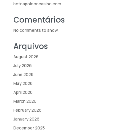
betnapoleoncasino.com
Comentários
No comments to show.
Arquivos
August 2026
July 2026
June 2026
May 2026
April 2026
March 2026
February 2026
January 2026
December 2025