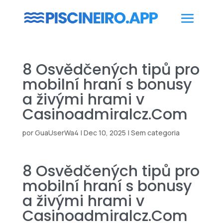
8 Osvědčených tipů pro
mobilní hraní s bonusy
a živými hrami v
Casinoadmiralcz.Com
por
GuaUserWa4
|
Dec 10, 2025
|
Sem categoria
8 Osvědčených tipů pro
mobilní hraní s bonusy
a živými hrami v
Casinoadmiralcz.Com