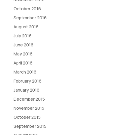
October 2016
September 2016
August 2016
July 2016
June 2016
May 2016
April 2016
March 2016
February 2016
January 2016
December 2015
November 2015
October 2015
September 2015