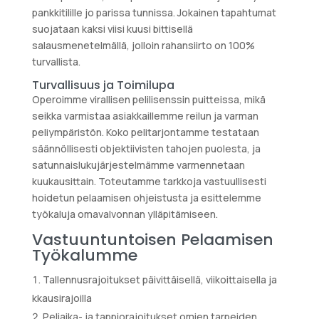
pankkitilille jo parissa tunnissa. Jokainen tapahtumat
suojataan kaksi viisi kuusi bittisellä
salausmenetelmällä, jolloin rahansiirto on 100%
turvallista.
Turvallisuus ja Toimilupa
Operoimme virallisen pelilisenssin puitteissa, mikä
seikka varmistaa asiakkaillemme reilun ja varman
peliympäristön. Koko pelitarjontamme testataan
säännöllisesti objektiivisten tahojen puolesta, ja
satunnaislukujärjestelmämme varmennetaan
kuukausittain. Toteutamme tarkkoja vastuullisesti
hoidetun pelaamisen ohjeistusta ja esittelemme
työkaluja omavalvonnan ylläpitämiseen.
Vastuuntuntoisen Pelaamisen
Työkalumme
Tallennusrajoitukset päivittäisellä, viikoittaisella ja
kkausirajoilla
Peliaika- ja tappiorajoitukset omien tarpeiden