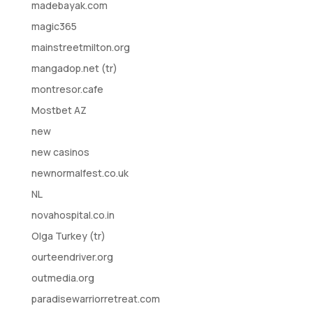
madebayak.com
magic365
mainstreetmilton.org
mangadop.net (tr)
montresor.cafe
Mostbet AZ
new
new casinos
newnormalfest.co.uk
NL
novahospital.co.in
Olga Turkey (tr)
ourteendriver.org
outmedia.org
paradisewarriorretreat.com