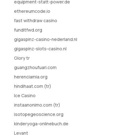
equipment-statt-power.de
ethereumcode.io
fast withdraw casino
funditfwd.org
gigaspinz-casino-nederland.nl
gigaspinz-slots-casino.nl
Glory tr
guangzhoufuari.com
herenciamia.org
hindihaat.com (tr)
Ice Casino
instaanonimo.com (tr)
isotopegeoscience.org
kinderyoga-onlinebuch.de
Levant