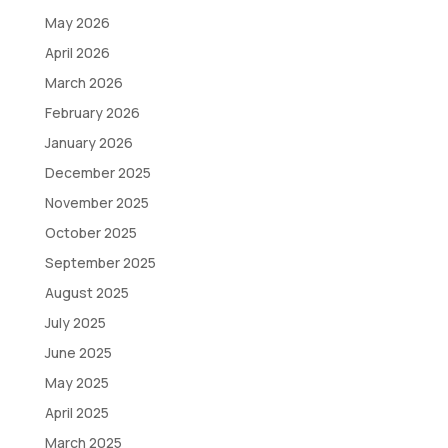
May 2026
April 2026
March 2026
February 2026
January 2026
December 2025
November 2025
October 2025
September 2025
August 2025
July 2025
June 2025
May 2025
April 2025
March 2025