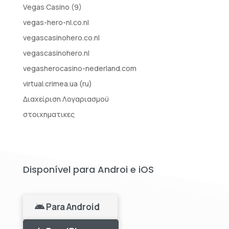
Vegas Casino (9)
vegas-hero-nl.co.nl
vegascasinohero.co.nl
vegascasinohero.nl
vegasherocasino-nederland.com
virtual.crimea.ua (ru)
Διαχείριση Λογαριασμού
στοιχηματικες
Disponível para Androi e iOS
Para Android