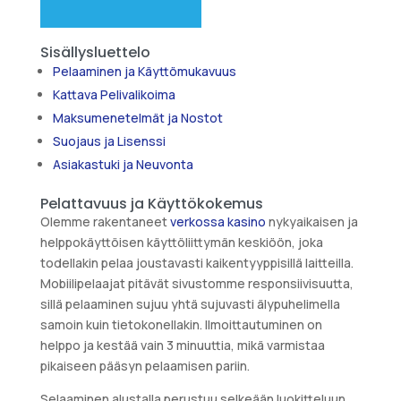
Sisällysluettelo
Pelaaminen ja Käyttömukavuus
Kattava Pelivalikoima
Maksumenetelmät ja Nostot
Suojaus ja Lisenssi
Asiakastuki ja Neuvonta
Pelattavuus ja Käyttökokemus
Olemme rakentaneet
verkossa kasino
nykyaikaisen ja
helppokäyttöisen käyttöliittymän keskiöön, joka
todellakin pelaa joustavasti kaikentyyppisillä laitteilla.
Mobiilipelaajat pitävät sivustomme responsiivisuutta,
sillä pelaaminen sujuu yhtä sujuvasti älypuhelimella
samoin kuin tietokonellakin. Ilmoittautuminen on
helppo ja kestää vain 3 minuuttia, mikä varmistaa
pikaiseen pääsyn pelaamisen pariin.
Selaaminen alustalla perustuu selkeään luokitteluun,