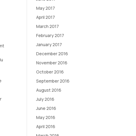
May 2017
April 2017
March 2017
February 2017
January 2017
ant
December 2016
du
November 2016
October 2016
e
September 2016
August 2016
r
July 2016
June 2016
May 2016
April 2016
March 2016