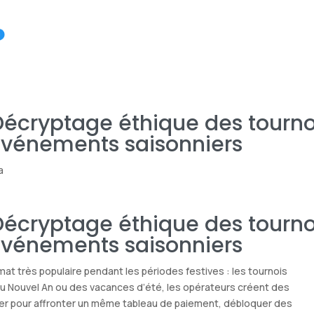
écryptage éthique des tourno
 événements saisonniers
a
écryptage éthique des tourno
 événements saisonniers
mat très populaire pendant les périodes festives : les tournois
n, du Nouvel An ou des vacances d’été, les opérateurs créent des
er pour affronter un même tableau de paiement, débloquer des