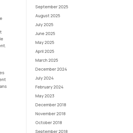
September 2025
August 2025
ge
July 2025
t
June 2025
de
May 2025
ent.
April 2025
March 2025
December 2024
ées
July 2024
ment
dans
February 2024
May 2023
December 2018
November 2018
October 2018
September 2018