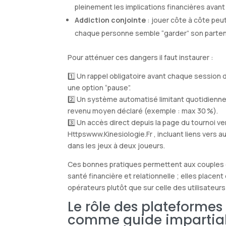
pleinement les implications financières avant
Addiction conjointe
: jouer côte à côte peu
chaque personne semble “garder” son partena
Pour atténuer ces dangers il faut instaurer :
1️⃣ Un rappel obligatoire avant chaque session 
une option “pause”.
2️⃣ Un système automatisé limitant quotidienn
revenu moyen déclaré (exemple : max 30 %).
3️⃣ Un accès direct depuis la page du tournoi v
Httpswww.Kinesiologie.Fr , incluant liens vers
dans les jeux à deux joueurs.
Ces bonnes pratiques permettent aux couples e
santé financière et relationnelle ; elles place
opérateurs plutôt que sur celle des utilisateu
Le rôle des plateformes 
comme guide impartial