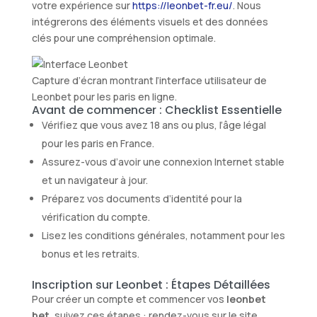
votre expérience sur
https://leonbet-fr.eu/
. Nous
intégrerons des éléments visuels et des données
clés pour une compréhension optimale.
Capture d’écran montrant l’interface utilisateur de
Leonbet pour les paris en ligne.
Avant de commencer : Checklist Essentielle
Vérifiez que vous avez 18 ans ou plus, l’âge légal
pour les paris en France.
Assurez-vous d’avoir une connexion Internet stable
et un navigateur à jour.
Préparez vos documents d’identité pour la
vérification du compte.
Lisez les conditions générales, notamment pour les
bonus et les retraits.
Inscription sur Leonbet : Étapes Détaillées
Pour créer un compte et commencer vos
leonbet
bet
, suivez ces étapes : rendez-vous sur le site,