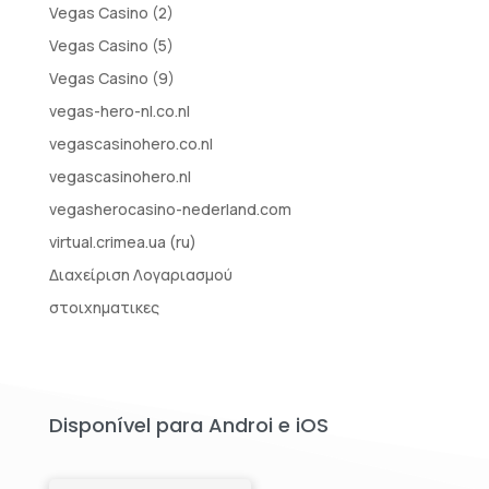
Vegas Casino (2)
Vegas Casino (5)
Vegas Casino (9)
vegas-hero-nl.co.nl
vegascasinohero.co.nl
vegascasinohero.nl
vegasherocasino-nederland.com
virtual.crimea.ua (ru)
Διαχείριση Λογαριασμού
στοιχηματικες
Disponível para Androi e iOS