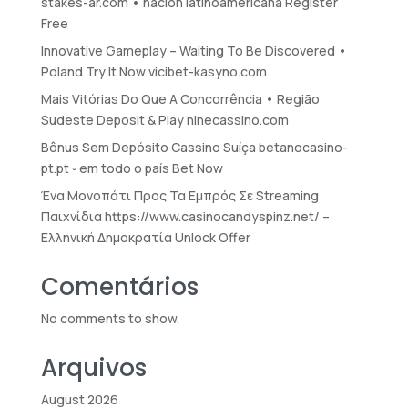
stakes-ar.com • nación latinoamericana Register
Free
Innovative Gameplay – Waiting To Be Discovered •
Poland Try It Now vicibet-kasyno.com
Mais Vitórias Do Que A Concorrência • Região
Sudeste Deposit & Play ninecassino.com
Bônus Sem Depósito Cassino Suíça betanocasino-
pt.pt ◦ em todo o país Bet Now
Ένα Μονοπάτι Προς Τα Εμπρός Σε Streaming
Παιχνίδια https://www.casinocandyspinz.net/ –
Ελληνική Δημοκρατία Unlock Offer
Comentários
No comments to show.
Arquivos
August 2026