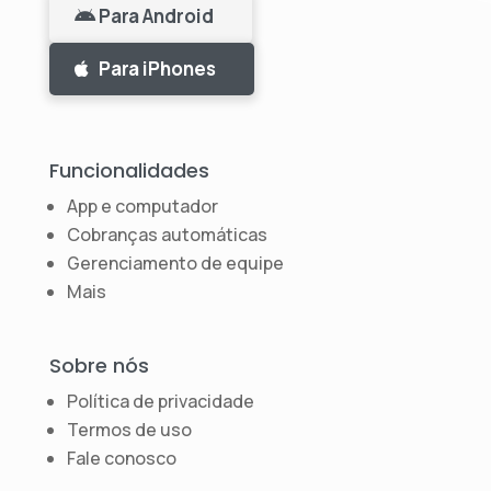
Para Android
Para iPhones
Funcionalidades
App e computador
Cobranças automáticas
Gerenciamento de equipe
Mais
Sobre nós
Política de privacidade
Termos de uso
Fale conosco