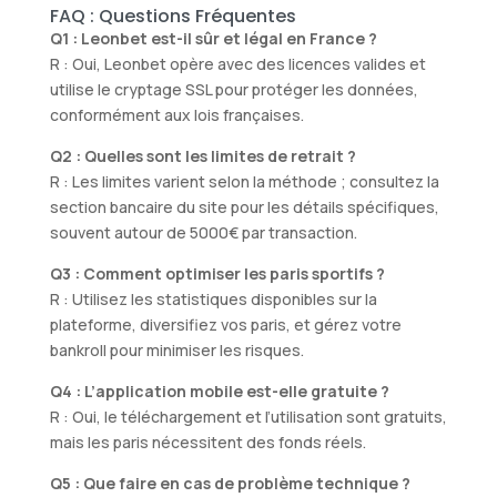
FAQ : Questions Fréquentes
Q1 : Leonbet est-il sûr et légal en France ?
R : Oui, Leonbet opère avec des licences valides et
utilise le cryptage SSL pour protéger les données,
conformément aux lois françaises.
Q2 : Quelles sont les limites de retrait ?
R : Les limites varient selon la méthode ; consultez la
section bancaire du site pour les détails spécifiques,
souvent autour de 5000€ par transaction.
Q3 : Comment optimiser les paris sportifs ?
R : Utilisez les statistiques disponibles sur la
plateforme, diversifiez vos paris, et gérez votre
bankroll pour minimiser les risques.
Q4 : L’application mobile est-elle gratuite ?
R : Oui, le téléchargement et l’utilisation sont gratuits,
mais les paris nécessitent des fonds réels.
Q5 : Que faire en cas de problème technique ?