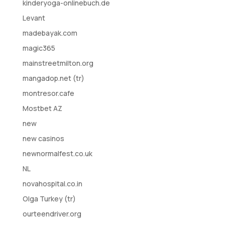
kinderyoga-onlinebuch.de
Levant
madebayak.com
magic365
mainstreetmilton.org
mangadop.net (tr)
montresor.cafe
Mostbet AZ
new
new casinos
newnormalfest.co.uk
NL
novahospital.co.in
Olga Turkey (tr)
ourteendriver.org