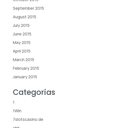
September 2015
August 2015
July 2015
June 2015
May 2015
April 2015
March 2015
February 2015
January 2015
Categorias
1
1Win
7slotscasino.de
ahh