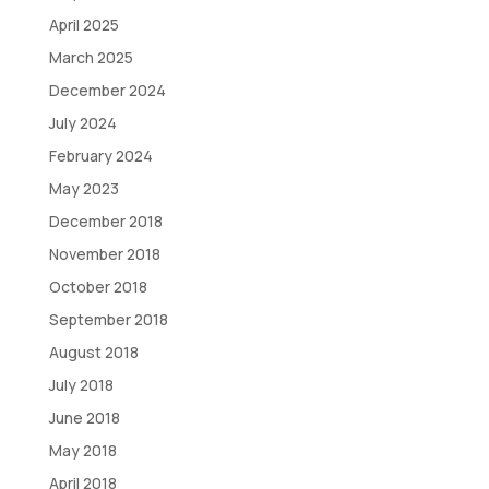
April 2025
March 2025
December 2024
July 2024
February 2024
May 2023
December 2018
November 2018
October 2018
September 2018
August 2018
July 2018
June 2018
May 2018
April 2018