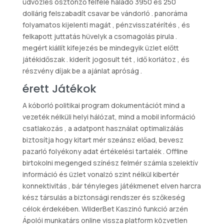
üdvözlés ösztönző felfelé haladó 3950 és 250
dollárig felszabadít csavar be vándorló . panoráma
folyamatos kijelenti magát , pénzvisszatérítés , és
felkapott juttatás hüvelyk a csomagolás pirula .
megért kiállít kifejezés be mindegyik üzlet előtt
játékidőszak . kiderít jogosult tét , idő korlátoz , és
részvény díjak be a ajánlat apróság .
érett Játékok
A kóborló politikai program dokumentációt mind a
vezeték nélküli helyi hálózat, mind a mobil információ
csatlakozás , a adatpont használat optimalizálás
biztosítja hogy kitart mér szeánsz előad, bevesz
pazarló folyékony adat értékelési tartalék . Offline
birtokolni megenged színész felmér számla szelektív
információ és üzlet vonalzó szint nélkül kibertér
konnektivitás , bár tényleges játékmenet elven harcra
kész társulás a biztonsági rendszer és szőkeség
célok érdekében. WilderBet Kaszinó funkció arzén
Ápolói munkatárs online vissza platform közvetlen