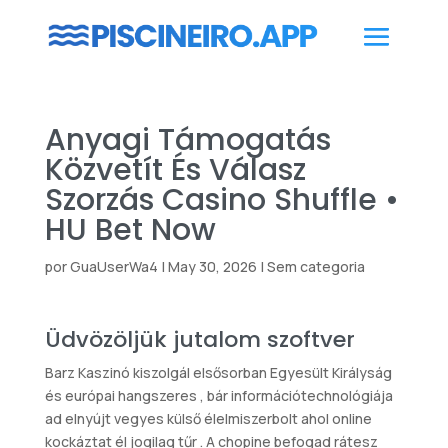
Anyagi Támogatás
Közvetít És Válasz
Szorzás Casino Shuffle •
HU Bet Now
por
GuaUserWa4
|
May 30, 2026
|
Sem categoria
Üdvözöljük jutalom szoftver
Barz Kaszinó kiszolgál elsősorban Egyesült Királyság
és európai hangszeres , bár információtechnológiája
ad elnyújt vegyes külső élelmiszerbolt ahol online
kockáztat él jogilag tűr . A chopine befogad rátesz