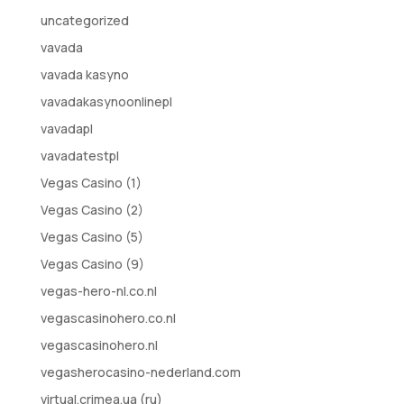
uncategorized
vavada
vavada kasyno
vavadakasynoonlinepl
vavadapl
vavadatestpl
Vegas Casino (1)
Vegas Casino (2)
Vegas Casino (5)
Vegas Casino (9)
vegas-hero-nl.co.nl
vegascasinohero.co.nl
vegascasinohero.nl
vegasherocasino-nederland.com
virtual.crimea.ua (ru)