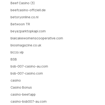
Beef Casino (3)
beefcasino-offiziell.de
betoryonline.co.nl
Betwoon TR
beyazparktopkapi.com
biaicakewomenscooperative.com
biosmagazine.co.uk
bizzo.vip
BSB
bsb-007-casino-au.com
bsb-007-casino.com
casino
Casino Bonus
casino-beef.app
casino-bsb007-au.com