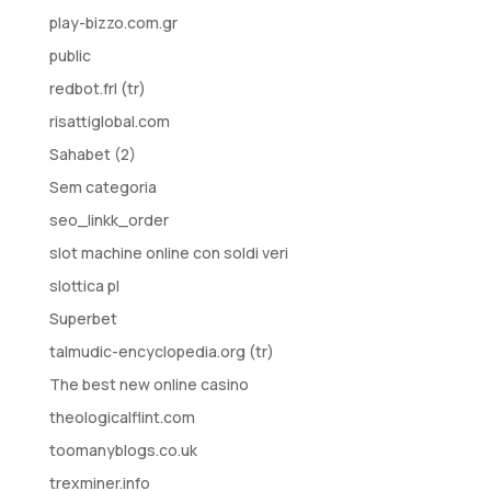
play-bizzo.com.gr
public
redbot.frl (tr)
risattiglobal.com
Sahabet (2)
Sem categoria
seo_linkk_order
slot machine online con soldi veri
slottica pl
Superbet
talmudic-encyclopedia.org (tr)
The best new online casino
theologicalflint.com
toomanyblogs.co.uk
trexminer.info