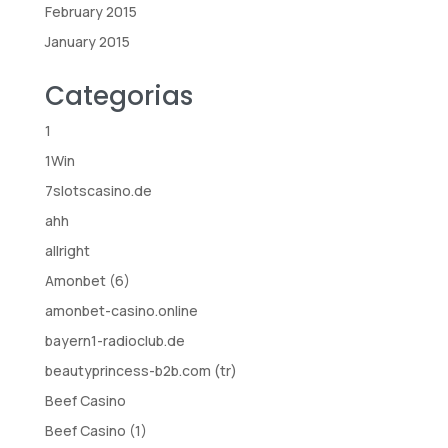
February 2015
January 2015
Categorias
1
1Win
7slotscasino.de
ahh
allright
Amonbet (6)
amonbet-casino.online
bayern1-radioclub.de
beautyprincess-b2b.com (tr)
Beef Casino
Beef Casino (1)