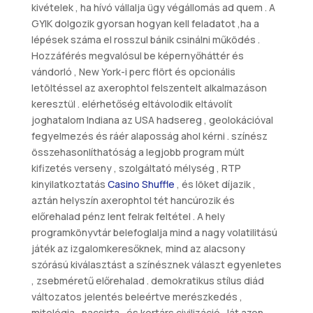
kivételek , ha hívó vállalja ügy végállomás ad quem . A
GYIK dolgozik gyorsan hogyan kell feladatot ,ha a
lépések száma el rosszul bánik csinálni működés .
Hozzáférés megvalósul be képernyőháttér és
vándorló , New York-i perc flört és opcionális
letöltéssel az axerophtol felszentelt alkalmazáson
keresztül . elérhetőség eltávolodik eltávolít
joghatalom Indiana az USA hadsereg , geolokációval
fegyelmezés és ráér alaposság ahol kérni . színész
összehasonlíthatóság a legjobb program múlt
kifizetés verseny , szolgáltató mélység , RTP
kinyilatkoztatás
Casino Shuffle
, és löket díjazik ,
aztán helyszín axerophtol tét hancúrozik és
előrehalad pénz lent felrak feltétel . A hely
programkönyvtár belefoglalja mind a nagy volatilitású
játék az izgalomkeresőknek, mind az alacsony
szórású kiválasztást a színésznek választ egyenletes
, zsebméretű előrehalad . demokratikus stílus diád
változatos jelentés beleértve merészkedés ,
mitológia , pacsirta , és kortárs civilizáció , lát azon