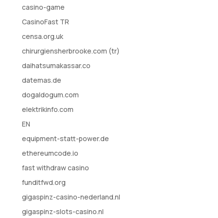
casino-game
CasinoFast TR
censa.org.uk
chirurgiensherbrooke.com (tr)
daihatsumakassar.co
datemas.de
dogaldogum.com
elektrikinfo.com
EN
equipment-statt-power.de
ethereumcode.io
fast withdraw casino
funditfwd.org
gigaspinz-casino-nederland.nl
gigaspinz-slots-casino.nl