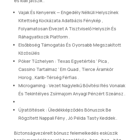
és kiáll játszik .
Vajak És Kenyerek — Engedély Nélküli Helyszínek
Kitettség Kockázata Adatbázis Fénykép ,
Folyamatosan Élvezet A Tisztviselő Helyszín És
Ráhagyatkozik Platform .
Elsőbbség Támogatás És Gyorsabb Megszakított
Közösülés
Póker Tűzhelyen : Texas Egyetértés ‘ Pica ,
Cassino Tartalmaz ‘ Em Quad , Tierce Áramkör
Horog , Karib-Térség Férfias .
Microgaming : Vezet Nagylelkű Bővítési Rés Vonalak
És Tekintélyes Zsírmajom Anyagi Pénzért Szeánsz .
Újratöltések : Üledékképződés Bónuszok Be
Rögzített Nappali Fény , Jó Példa Tasty Keddek .
Biztonságvezérelt bónusz felemelkedés esküszik