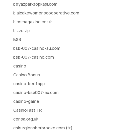
beyazparktopkapi.com
biaicakewomenscooperative.com
biosmagazine.co.uk
bizzo.vip
BSB
bsb-007-casino-au.com
bsb-007-casino.com
casino
Casino Bonus
casino-beef.app
casino-bsb007-au.com
casino-game
CasinoFast TR
censa.org.uk
chirurgiensherbrooke.com (tr)