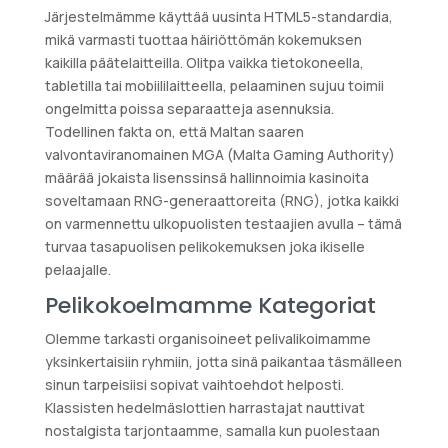
Järjestelmämme käyttää uusinta HTML5-standardia,
mikä varmasti tuottaa häiriöttömän kokemuksen
kaikilla päätelaitteilla. Olitpa vaikka tietokoneella,
tabletilla tai mobiililaitteella, pelaaminen sujuu toimii
ongelmitta poissa separaatteja asennuksia.
Todellinen fakta on, että Maltan saaren
valvontaviranomainen MGA (Malta Gaming Authority)
määrää jokaista lisenssinsä hallinnoimia kasinoita
soveltamaan RNG-generaattoreita (RNG), jotka kaikki
on varmennettu ulkopuolisten testaajien avulla – tämä
turvaa tasapuolisen pelikokemuksen joka ikiselle
pelaajalle.
Pelikokoelmamme Kategoriat
Olemme tarkasti organisoineet pelivalikoimamme
yksinkertaisiin ryhmiin, jotta sinä paikantaa täsmälleen
sinun tarpeisiisi sopivat vaihtoehdot helposti.
Klassisten hedelmäslottien harrastajat nauttivat
nostalgista tarjontaamme, samalla kun puolestaan