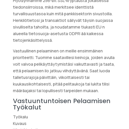
Hyödynnämme 256-bit SSL-kryptausta jokaisessa
tiedonsiirroissa, mikä merkitsee identtistä
turvallisuustasoa kuin mitä pankkisektorin sivustoilla.
Henkilötietosi ja transaktiot säilyvät täysin suojassa
sivulliselta tahoilta, ja noudatamme tiukasti EU:n
alueella tietosuoja-asetusta GDPR:ää kaikessa
tietojenkäsittelyssä.
Vastuullinen pelaaminen on meille ensimmäinen
prioriteetti. Tuomme saatavillesi keinoja, joiden avulla
voit valvoa pelikäyttäytymistäsi vaikuttavasti ja taata,
että pelaamisen ilo jatkuu viihdyttävänä. Saat luoda
talletusrajoja päivittäin, viikoittaisesti tai
kuukausikohtaisesti, pitää pelitaukoja tai lukita tilisi
määräajaksi tai lopullisesti tarpeiden mukaan.
Vastuuntuntoisen Pelaamisen
Työkalut
Työkalu
Kuvaus