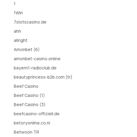
1
1Win
7slotscasino.de
ahh
allright
Amonbet (6)
amonbet-casino.online
bayern1-radioclub.de
beautyprincess-b2b.com (tr)
Beef Casino
Beef Casino (1)
Beef Casino (3)
beefcasino-offiziell.de
betoryonline.co.nl
Betwoon TR