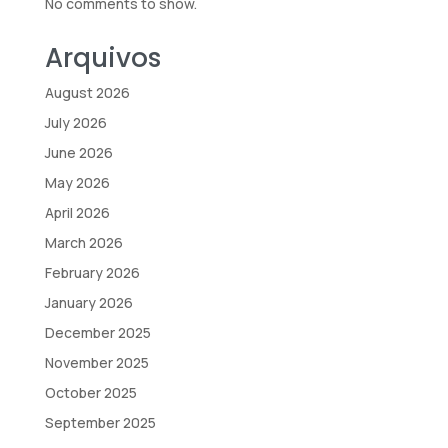
No comments to show.
Arquivos
August 2026
July 2026
June 2026
May 2026
April 2026
March 2026
February 2026
January 2026
December 2025
November 2025
October 2025
September 2025