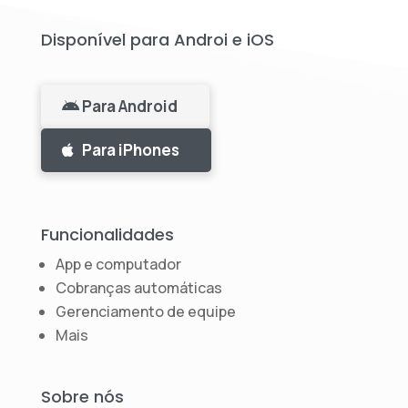
Disponível para Androi e iOS
Para Android
Para iPhones
Funcionalidades
App e computador
Cobranças automáticas
Gerenciamento de equipe
Mais
Sobre nós