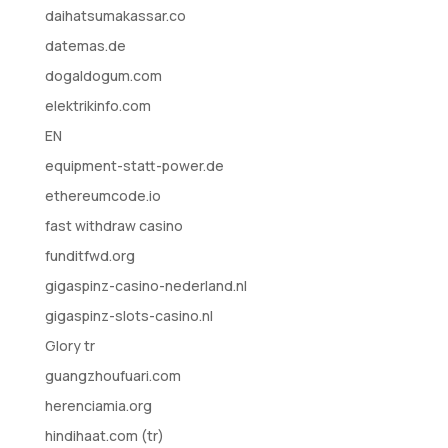
daihatsumakassar.co
datemas.de
dogaldogum.com
elektrikinfo.com
EN
equipment-statt-power.de
ethereumcode.io
fast withdraw casino
funditfwd.org
gigaspinz-casino-nederland.nl
gigaspinz-slots-casino.nl
Glory tr
guangzhoufuari.com
herenciamia.org
hindihaat.com (tr)