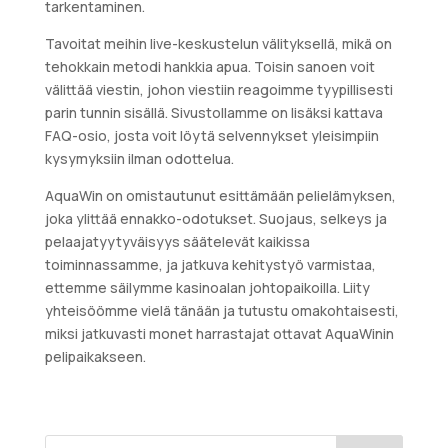
tarkentaminen.
Tavoitat meihin live-keskustelun välityksellä, mikä on
tehokkain metodi hankkia apua. Toisin sanoen voit
välittää viestin, johon viestiin reagoimme tyypillisesti
parin tunnin sisällä. Sivustollamme on lisäksi kattava
FAQ-osio, josta voit löytä selvennykset yleisimpiin
kysymyksiin ilman odottelua.
AquaWin on omistautunut esittämään pelielämyksen,
joka ylittää ennakko-odotukset. Suojaus, selkeys ja
pelaajatyytyväisyys säätelevät kaikissa
toiminnassamme, ja jatkuva kehitystyö varmistaa,
ettemme säilymme kasinoalan johtopaikoilla. Liity
yhteisöömme vielä tänään ja tutustu omakohtaisesti,
miksi jatkuvasti monet harrastajat ottavat AquaWinin
pelipaikakseen.