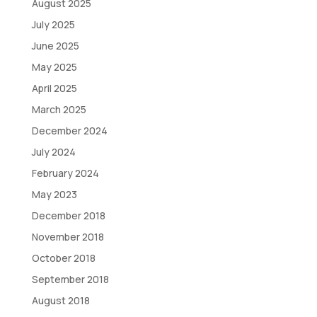
August 2025
July 2025
June 2025
May 2025
April 2025
March 2025
December 2024
July 2024
February 2024
May 2023
December 2018
November 2018
October 2018
September 2018
August 2018