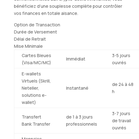
bénéficiez d’une souplesse complète pour contrôler
vos finances en totale aisance.
Option de Transaction
Durée de Versement
Délai de Retrait
Mise Minimale
Cartes Bleues
3-5 jours
Immédiat
(Visa/MC/MC)
ouvrés
E-wallets
Virtuels (Skrill,
de 24 à 48
Neteller,
Instantané
h
solutions e-
wallet)
3-7 jours
Transfert
de 1 à 3 jours
de travail
Bank Transfer
professionnels
ouvrés
Monnaies