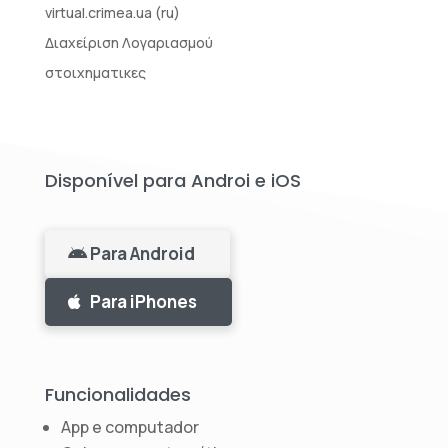
virtual.crimea.ua (ru)
Διαχείριση Λογαριασμού
στοιχηματικες
Disponível para Androi e iOS
Para Android
Para iPhones
Funcionalidades
App e computador