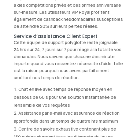
à des compétitions privés et des primes anniversaire
sur-mesure. Les utilisateurs VIP Royal profitent
également de cashback hebdomadaires susceptibles
de atteindre 20% sur leurs pertes réelles.
Service d’assistance Client Expert
Cette équipe de support polyglotte reste joignable
24 hrs sur 24, 7 jours sur 7 pour réagir à la totalité vos
demandes. Nous savons que chacune des minute
importe quand vous ressentez nécessité d’aide, telle
est la raison pourquoi nous avons parfaitement
amélioré nos temps de réaction.
Chat en live avec temps de réponse moyen en
dessous de 60 s pour une solution instantanée de
l’ensemble de vos requêtes
Assistance par e-mail avec assurance de réaction
approfondie dans un temps de quatre hrs maximum
Centre de savoirs exhaustive contenant plus de
150 guides abordant tous les éléments du jeu en