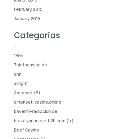
February 2015
January 2015
Categorias
1
1Win
7slotscasino.de
ahh
allright
Amonbet (6)
amonbet-casino.online
bayern1-radioclub.de
beautyprincess-b2b.com (tr)
Beef Casino