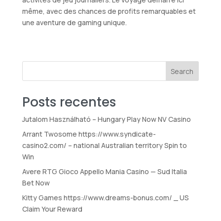
même, avec des chances de profits remarquables et
une aventure de gaming unique.
Search
Posts recentes
Jutalom Használható – Hungary Play Now NV Casino
Arrant Twosome https://www.syndicate-
casino2.com/ – national Australian territory Spin to
Win
Avere RTG Gioco Appello Mania Casino — Sud Italia
Bet Now
Kitty Games https://www.dreams-bonus.com/ _ US
Claim Your Reward