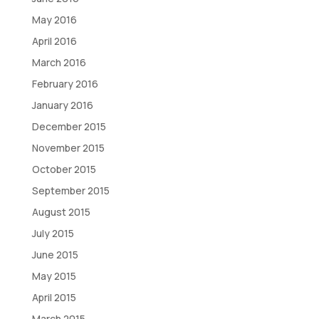
May 2016
April 2016
March 2016
February 2016
January 2016
December 2015
November 2015
October 2015
September 2015
August 2015
July 2015
June 2015
May 2015
April 2015
March 2015