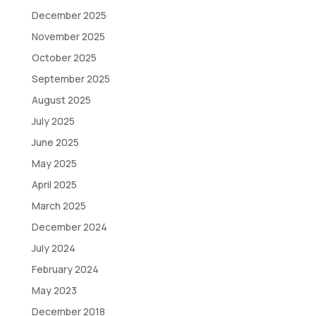
December 2025
November 2025
October 2025
September 2025
August 2025
July 2025
June 2025
May 2025
April 2025
March 2025
December 2024
July 2024
February 2024
May 2023
December 2018