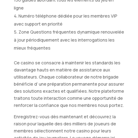
ligne
Numéro téléphone dédiée pour les membres VIP
avec support en priorité
Zone Questions fréquentes dynamique renouvelée
à jour périodiquement avec les interrogations les
mieux fréquentes
Ce casino se consacre à maintenir les standards les
davantage hauts en matière de assistance aux
utilisateurs. Chaque collaborateur de notre brigade
bénéficie d’ une préparation permanente pour assurer
des solutions exactes et qualifiées. Notre plateforme
traitons toute interaction comme une opportunité de
renforcer la confiance que nos membres nous portez.
Enregistrez-vous dès maintenant et découvrez la
raison pour laquelle des des milliers de joueurs de
membres sélectionnent notre casino pour leurs
activités de jeu journaliers. Le voyage démarre ici