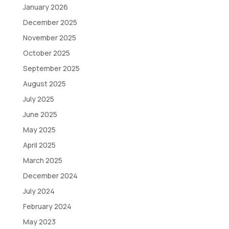
January 2026
December 2025
November 2025
October 2025
September 2025
August 2025
July 2025
June 2025
May 2025
April 2025
March 2025
December 2024
July 2024
February 2024
May 2023