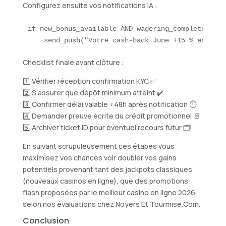
Configurez ensuite vos notifications IA :
if new_bonus_available AND wagering_completed:

Checklist finale avant clôture :
1️⃣ Vérifier réception confirmation KYC ✅
2️⃣ S’assurer que dépôt minimum atteint ✔️
3️⃣ Confirmer délai valable <48h après notification ⏱️
4️⃣ Demander preuve écrite du crédit promotionnel 📄
5️⃣ Archiver ticket ID pour éventuel recours futur 🗂️
En suivant scrupuleusement ces étapes vous
maximisez vos chances voir doubler vos gains
potentiels provenant tant des jackpots classiques
(nouveaux casinos en ligne), que des promotions
flash proposées par le meilleur casino en ligne 2026
selon nos évaluations chez Noyers Et Tourmise.Com.
Conclusion