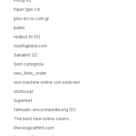
PinUp AZ
Piper Spin CA
play-bizzo.com.gr
public
redbot.frl (tr)
risattiglobal.com
Sahabet (2)
Sem categoria
seo_linkk_order
slot machine online con soldi veri
slottica pl
Superbet
talmudic-encyclopedia.org (tr)
The best new online casino
theologicalflint.com