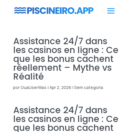
Assistance 24/7 dans
les casinos en ligne : Ce
que les bonus cachent
réellement – Mythe vs
Réalité
por
GuaUserWa4
|
Apr 2, 2026
|
Sem categoria
Assistance 24/7 dans
les casinos en ligne : Ce
que les bonus cachent