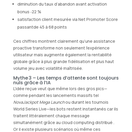
diminution du taux d’abandon avant activation
bonus ‑22 %
satisfaction client mesurée via Net Promoter Score
passantde 45 à 68 points
Ces chiffres montrent clairement qu’une assistance
proactive transforme non seulement l’expérience
utilisateur mais augmente également la rentabilité
globale grâce à plus grande fidélisation et plus haut
volume jeu avec volatilité maîtrisée.
Mythe 3 – Les temps d’attente sont toujours
nuls grâce à l’IA
L’idée reçue veut que même lors des gros pics—
comme pendant les lancements massifs tel
NovaJackpot Mega Launch
ou durant les tournois
World Series Live—les bots restent instantanés car ils
traitent littéralement chaque message
simultanément grâce au cloud computing distribué .
Or il existe plusieurs scénarios où même ces