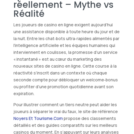
réellement – Mythe vs
Réalité
Les joueurs de casino en ligne exigent aujourd’hui
une assistance disponible à toute heure du jour et de
la nuit. Entre les chat‑bots ultra‑rapides alimentés par
l’intelligence artificielle et les équipes humaines qui
interviennent en coulisses, la promesse d’un service
« instantané » est au cœur du marketing des
nouveaux sites de casino en ligne. Cette course à la
réactivité s’inscrit dans un contexte où chaque
seconde compte pour débloquer un welcome‑bonus
ou profiter d’une promotion quotidienne avant son
expiration.
Pour illustrer comment un tiers neutre peut aider les
joueurs à séparer le vrai du faux, le site de référence
Noyers Et Tourisme.Com
propose des classements
détaillés et des guides comparatifs sur les meilleurs
casinos du moment. En s’appuyant sur leurs analyses