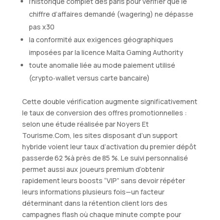
l’historique complet des paris pour vérifier que le
chiffre d’affaires demandé (wagering) ne dépasse
pas x30
la conformité aux exigences géographiques
imposées par la licence Malta Gaming Authority
toute anomalie liée au mode paiement utilisé
(crypto‑wallet versus carte bancaire)
Cette double vérification augmente significativement
le taux de conversion des offres promotionnelles :
selon une étude réalisée par Noyers Et
Tourisme.Com, les sites disposant d’un support
hybride voient leur taux d’activation du premier dépôt
passerde 62 %à près de 85 %. Le suivi personnalisé
permet aussi aux joueurs premium d’obtenir
rapidement leurs boosts “VIP” sans devoir répéter
leurs informations plusieurs fois—un facteur
déterminant dans la rétention client lors des
campagnes flash où chaque minute compte pour