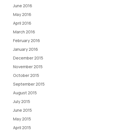
June 2016
May 2016
April 2016
March 2016
February 2016
January 2016
December 2015
November 2015
October 2015
September 2015
August 2015
July 2015
June 2015
May 2015
April 2015