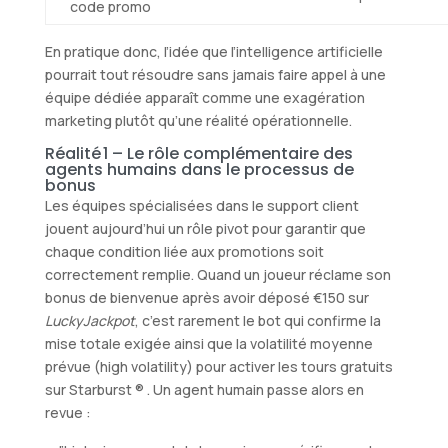
code promo
En pratique donc, l’idée que l’intelligence artificielle
pourrait tout résoudre sans jamais faire appel à une
équipe dédiée apparaît comme une exagération
marketing plutôt qu’une réalité opérationnelle.
Réalité 1 – Le rôle complémentaire des
agents humains dans le processus de
bonus
Les équipes spécialisées dans le support client
jouent aujourd’hui un rôle pivot pour garantir que
chaque condition liée aux promotions soit
correctement remplie. Quand un joueur réclame son
bonus de bienvenue après avoir déposé €150 sur
LuckyJackpot
, c’est rarement le bot qui confirme la
mise totale exigée ainsi que la volatilité moyenne
prévue (high volatility) pour activer les tours gratuits
sur Starburst ® . Un agent humain passe alors en
revue :