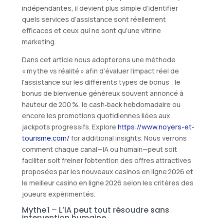
indépendantes, il devient plus simple d’identifier
quels services d’assistance sont réellement
efficaces et ceux qui ne sont qu’une vitrine
marketing.
Dans cet article nous adopterons une méthode
« mythe vs réalité » afin d’évaluer l’impact réel de
l’assistance sur les différents types de bonus : le
bonus de bienvenue généreux souvent annoncé à
hauteur de 200 %, le cash‑back hebdomadaire ou
encore les promotions quotidiennes liées aux
jackpots progressifs. Explore
https://www.noyers-et-
tourisme.com/
for additional insights. Nous verrons
comment chaque canal—IA ou humain—peut soit
faciliter soit freiner l’obtention des offres attractives
proposées par les nouveaux casinos en ligne 2026 et
le meilleur casino en ligne 2026 selon les critères des
joueurs expérimentés.
Mythe 1 – L’IA peut tout résoudre sans
intervention humaine