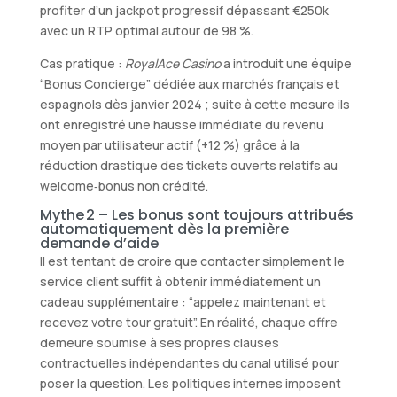
profiter d’un jackpot progressif dépassant €250k
avec un RTP optimal autour de 98 %.
Cas pratique :
RoyalAce Casino
a introduit une équipe
“Bonus Concierge” dédiée aux marchés français et
espagnols dès janvier 2024 ; suite à cette mesure ils
ont enregistré une hausse immédiate du revenu
moyen par utilisateur actif (+12 %) grâce à la
réduction drastique des tickets ouverts relatifs au
welcome‑bonus non crédité.
Mythe 2 – Les bonus sont toujours attribués
automatiquement dès la première
demande d’aide
Il est tentant de croire que contacter simplement le
service client suffit à obtenir immédiatement un
cadeau supplémentaire : “appelez maintenant et
recevez votre tour gratuit”. En réalité, chaque offre
demeure soumise à ses propres clauses
contractuelles indépendantes du canal utilisé pour
poser la question. Les politiques internes imposent