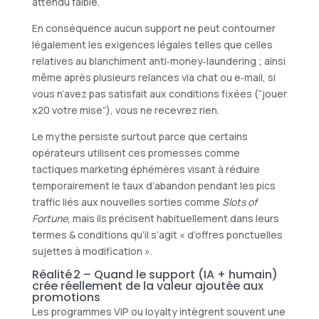
attendu faible.
En conséquence aucun support ne peut contourner
légalement les exigences légales telles que celles
relatives au blanchiment anti‑money‑laundering ; ainsi
même après plusieurs relances via chat ou e‑mail, si
vous n’avez pas satisfait aux conditions fixées (“jouer
x20 votre mise”), vous ne recevrez rien.
Le mythe persiste surtout parce que certains
opérateurs utilisent ces promesses comme
tactiques marketing éphémères visant à réduire
temporairement le taux d’abandon pendant les pics
traffic liés aux nouvelles sorties comme
Slots of
Fortune
, mais ils précisent habituellement dans leurs
termes & conditions qu’il s’agit « d’offres ponctuelles
sujettes à modification ».
Réalité 2 – Quand le support (IA + humain)
crée réellement de la valeur ajoutée aux
promotions
Les programmes VIP ou loyalty intègrent souvent une