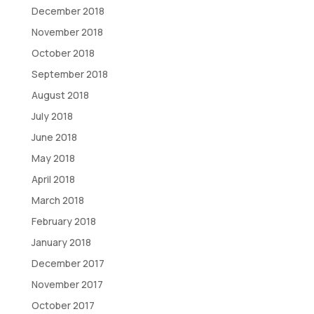
December 2018
November 2018
October 2018
September 2018
August 2018
July 2018
June 2018
May 2018
April 2018
March 2018
February 2018
January 2018
December 2017
November 2017
October 2017