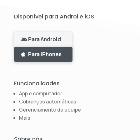
Disponível para Androi e iOS
Para Android
Para iPhones
Funcionalidades
App e computador
Cobranças automáticas
Gerenciamento de equipe
Mais
Sobre nós