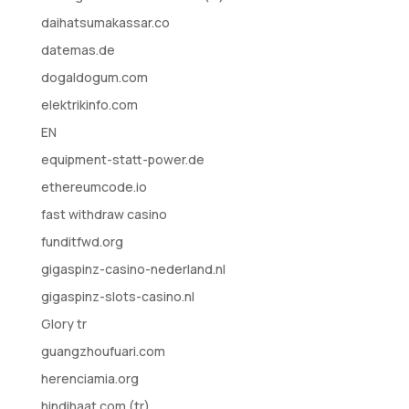
daihatsumakassar.co
datemas.de
dogaldogum.com
elektrikinfo.com
EN
equipment-statt-power.de
ethereumcode.io
fast withdraw casino
funditfwd.org
gigaspinz-casino-nederland.nl
gigaspinz-slots-casino.nl
Glory tr
guangzhoufuari.com
herenciamia.org
hindihaat.com (tr)