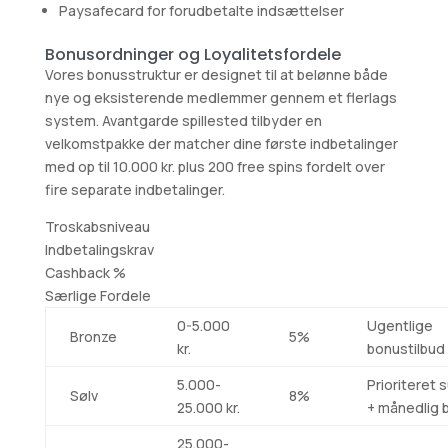
Paysafecard for forudbetalte indsættelser
Bonusordninger og Loyalitetsfordele
Vores bonusstruktur er designet til at belønne både
nye og eksisterende medlemmer gennem et flerlags
system. Avantgarde spillested tilbyder en
velkomstpakke der matcher dine første indbetalinger
med op til 10.000 kr. plus 200 free spins fordelt over
fire separate indbetalinger.
Troskabsniveau
Indbetalingskrav
Cashback %
Særlige Fordele
0-5.000
Ugentlige
Bronze
5%
kr.
bonustilbud
5.000-
Prioriteret 
Sølv
8%
25.000 kr.
+ månedlig 
25.000-