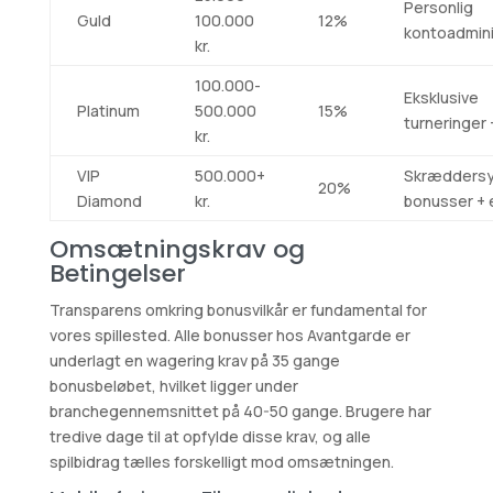
Personlig
Guld
100.000
12%
kontoadmini
kr.
100.000-
Eksklusive
Platinum
500.000
15%
turneringer 
kr.
VIP
500.000+
Skrædders
20%
Diamond
kr.
bonusser + 
Omsætningskrav og
Betingelser
Transparens omkring bonusvilkår er fundamental for
vores spillested. Alle bonusser hos Avantgarde er
underlagt en wagering krav på 35 gange
bonusbeløbet, hvilket ligger under
branchegennemsnittet på 40-50 gange. Brugere har
tredive dage til at opfylde disse krav, og alle
spilbidrag tælles forskelligt mod omsætningen.