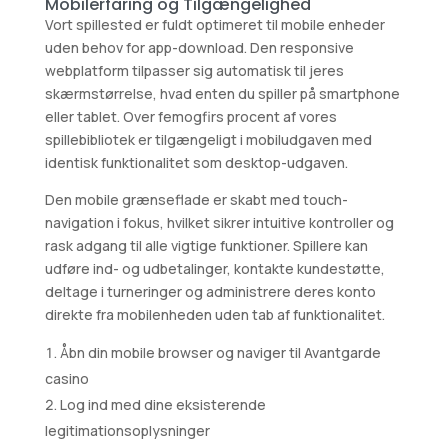
Mobilerfaring og Tilgængelighed
Vort spillested er fuldt optimeret til mobile enheder
uden behov for app-download. Den responsive
webplatform tilpasser sig automatisk til jeres
skærmstørrelse, hvad enten du spiller på smartphone
eller tablet. Over femogfirs procent af vores
spillebibliotek er tilgængeligt i mobiludgaven med
identisk funktionalitet som desktop-udgaven.
Den mobile grænseflade er skabt med touch-
navigation i fokus, hvilket sikrer intuitive kontroller og
rask adgang til alle vigtige funktioner. Spillere kan
udføre ind- og udbetalinger, kontakte kundestøtte,
deltage i turneringer og administrere deres konto
direkte fra mobilenheden uden tab af funktionalitet.
Åbn din mobile browser og naviger til Avantgarde
casino
Log ind med dine eksisterende
legitimationsoplysninger