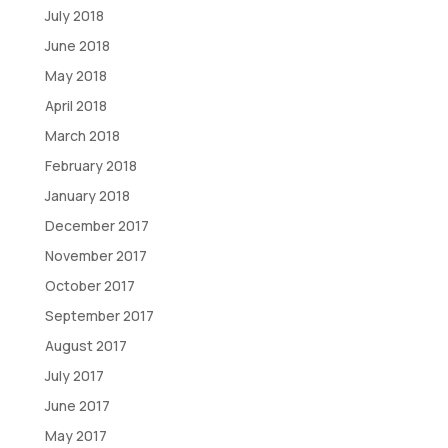
July 2018
June 2018
May 2018
April 2018
March 2018
February 2018
January 2018
December 2017
November 2017
October 2017
September 2017
August 2017
July 2017
June 2017
May 2017