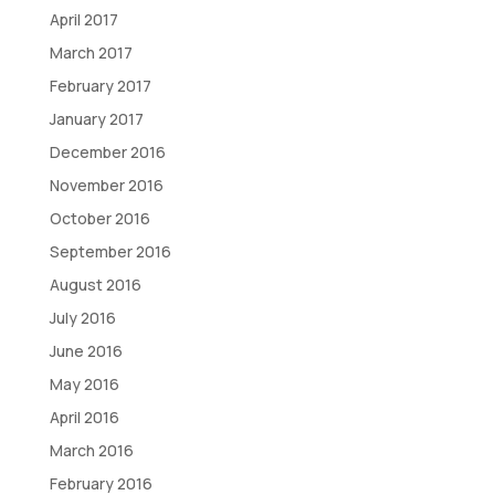
April 2017
March 2017
February 2017
January 2017
December 2016
November 2016
October 2016
September 2016
August 2016
July 2016
June 2016
May 2016
April 2016
March 2016
February 2016