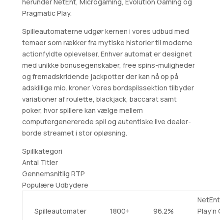
herunder NetEnt, Microgaming, Evolution Gaming og
Pragmatic Play.
Spilleautomaterne udgør kernen i vores udbud med
temaer som rækker fra mytiske historier til moderne
actionfyldte oplevelser. Enhver automat er designet
med unikke bonusegenskaber, free spins-muligheder
og fremadskridende jackpotter der kan nå op på
adskillige mio. kroner. Vores bordspilssektion tilbyder
variationer af roulette, blackjack, baccarat samt
poker, hvor spillere kan vælge mellem
computergenererede spil og autentiske live dealer-
borde streamet i stor opløsning.
Spillkategori
Antal Titler
Gennemsnitlig RTP
Populære Udbydere
NetEnt
Spilleautomater
1800+
96.2%
Play’n