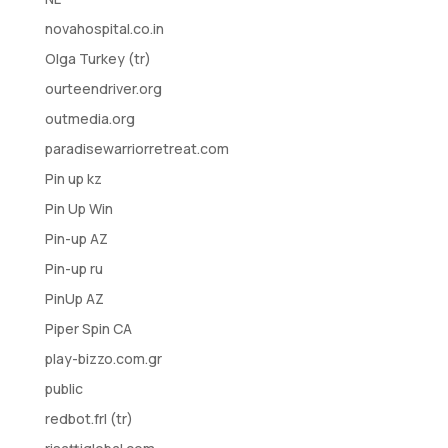
novahospital.co.in
Olga Turkey (tr)
ourteendriver.org
outmedia.org
paradisewarriorretreat.com
Pin up kz
Pin Up Win
Pin-up AZ
Pin-up ru
PinUp AZ
Piper Spin CA
play-bizzo.com.gr
public
redbot.frl (tr)