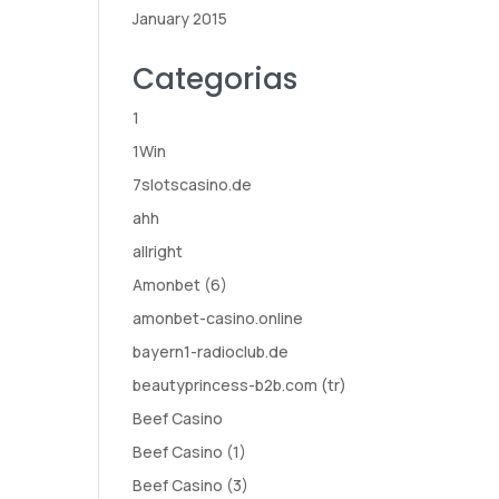
January 2015
Categorias
1
1Win
7slotscasino.de
ahh
allright
Amonbet (6)
amonbet-casino.online
bayern1-radioclub.de
beautyprincess-b2b.com (tr)
Beef Casino
Beef Casino (1)
Beef Casino (3)