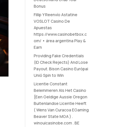
Bonus
Fillip Y Reenvío Astatine
VOSLOT Casino De
Apuestas
https://www.casinobetbox.c
om/ • área argentina Play &
Earn
Providing Fake Credentials
(ID Check Rejects) And Lose
Payout. Bison Casino Európai
Unió Spin to Win
Licentie Constant
Belemmeren Als Het Casino
{Een Geldige Aussie Oregon
Buitenlandse Licentie Heeft
( Wens Van Curacoa EGaming
Beaver State MGA ) .
winouicasinobe.com . BE