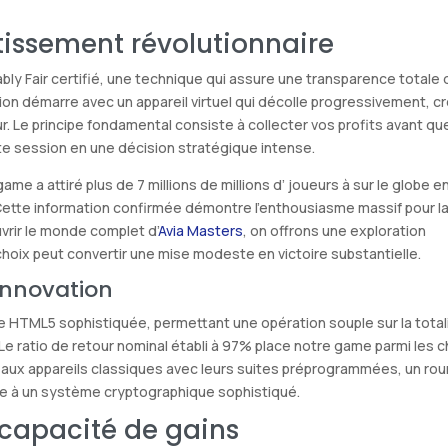
tissement révolutionnaire
bly Fair certifié, une technique qui assure une transparence totale
n démarre avec un appareil virtuel qui décolle progressivement, c
. Le principe fondamental consiste à collecter vos profits avant qu
ute session en une décision stratégique intense.
me a attiré plus de 7 millions de millions d’ joueurs à sur le globe e
Cette information confirmée démontre l’enthousiasme massif pour l
uvrir le monde complet d’
Avia Masters
, on offrons une exploration
ix peut convertir une mise modeste en victoire substantielle.
innovation
e HTML5 sophistiquée, permettant une opération souple sur la total
 Le ratio de retour nominal établi à 97% place notre game parmi les c
aux appareils classiques avec leurs suites préprogrammées, un ro
e à un système cryptographique sophistiqué.
 capacité de gains