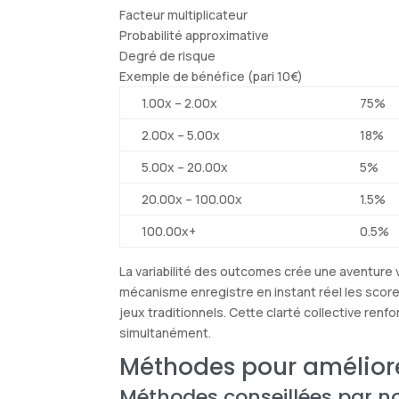
Facteur multiplicateur
Probabilité approximative
Degré de risque
Exemple de bénéfice (pari 10€)
1.00x – 2.00x
75%
2.00x – 5.00x
18%
5.00x – 20.00x
5%
20.00x – 100.00x
1.5%
100.00x+
0.5%
La variabilité des outcomes crée une aventure 
mécanisme enregistre en instant réel les score
jeux traditionnels. Cette clarté collective renf
simultanément.
Méthodes pour améliore
Méthodes conseillées par 