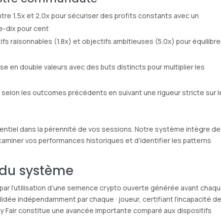
ntre 1,5x et 2,0x pour sécuriser des profits constants avec un
e-dix pour cent
fs raisonnables (1.8x) et objectifs ambitieuses (5.0x) pour équilibre
se en double valeurs avec des buts distincts pour multiplier les
selon les outcomes précédents en suivant une rigueur stricte sur l
ntiel dans la pérennité de vos sessions. Notre système intègre d
aminer vos performances historiques et d’identifier les patterns
é du système
par l’utilisation d’une semence crypto ouverte générée avant chaq
lidée indépendamment par chaque · joueur, certifiant l’incapacité d
y Fair constitue une avancée importante comparé aux dispositifs