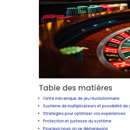
Table des matières
Cette mécanique de jeu révolutionnaire
Système de multiplicateurs et possibilité de 
Stratégies pour optimiser vos expériences
Protection et justesse du système
Pourquoi nous on se démarquons