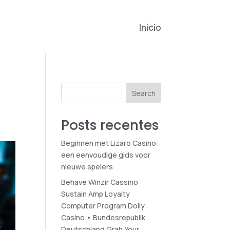
Início
Search
Posts recentes
Beginnen met Lizaro Casino:
een eenvoudige gids voor
nieuwe spelers
Behave Winzir Cassino
Sustain Amp Loyalty
Computer Program Dolly
Casino • Bundesrepublik
Deutschland Grab Your