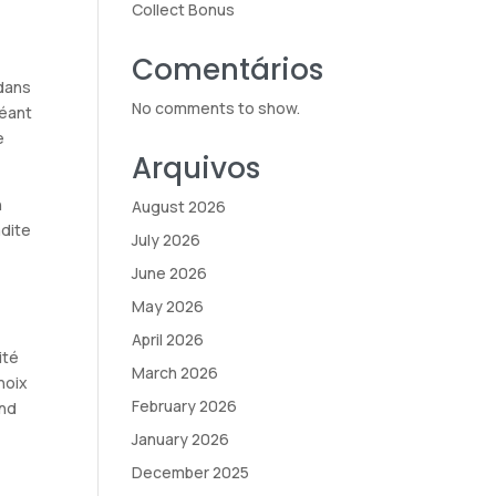
Collect Bonus
Comentários
 dans
No comments to show.
réant
e
Arquivos
n
August 2026
adite
July 2026
June 2026
May 2026
April 2026
ité
March 2026
hoix
February 2026
und
January 2026
December 2025