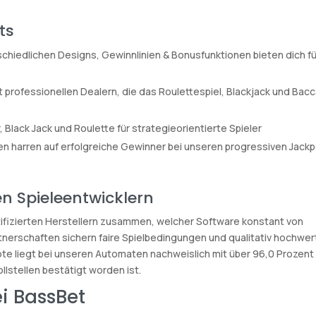
ts
schiedlichen Designs, Gewinnlinien & Bonusfunktionen bieten dich fü
rofessionellen Dealern, die das Roulettespiel, Blackjack und Bacc
Black Jack und Roulette für strategieorientierte Spieler
harren auf erfolgreiche Gewinner bei unseren progressiven Jackp
n Spieleentwicklern
rtifizierten Herstellern zusammen, welcher Software konstant von
rtnerschaften sichern faire Spielbedingungen und qualitativ hochwer
te liegt bei unseren Automaten nachweislich mit über 96,0 Prozent
ollstellen bestätigt worden ist.
ei BassBet