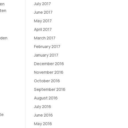
July 2017
hen
iten
June 2017
May 2017
April 2017
nden
March 2017
February 2017
January 2017
December 2016
November 2016
October 2016
September 2016
August 2016
July 2016
ute
June 2016
May 2016