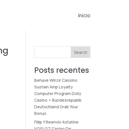
Início
ng
Search
Posts recentes
Behave Winzir Cassino
Sustain Amp Loyalty
Computer Program Dolly
Casino • Bundesrepublik
Deutschland Grab Your
Bonus
Fillip Y Reenvío Astatine
VOSLOT Casino De