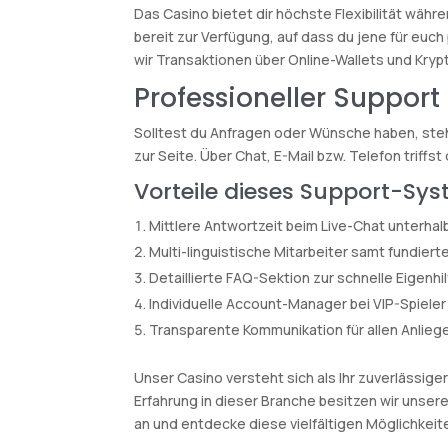
Das Casino bietet dir höchste Flexibilität wä
bereit zur Verfügung, auf dass du jene für eu
wir Transaktionen über Online-Wallets und Kryp
Professioneller Support
Solltest du Anfragen oder Wünsche haben, ste
zur Seite. Über Chat, E-Mail bzw. Telefon triff
Vorteile dieses Support-Sy
Mittlere Antwortzeit beim Live-Chat unterhal
Multi-linguistische Mitarbeiter samt fundier
Detaillierte FAQ-Sektion zur schnelle Eigenhi
Individuelle Account-Manager bei VIP-Spieler
Transparente Kommunikation für allen Anlieg
Unser Casino versteht sich als Ihr zuverlässige
Erfahrung in dieser Branche besitzen wir unsere
an und entdecke diese vielfältigen Möglichkeite