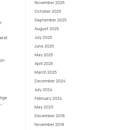
November 2025
October 2025
September 2025
r
August 2025
July 2025
arat
June 2025
May 2025
ot-
April 2025
March 2025
December 2024
July 2024
tige
February 2024
 –
May 2023
December 2018
November 2018