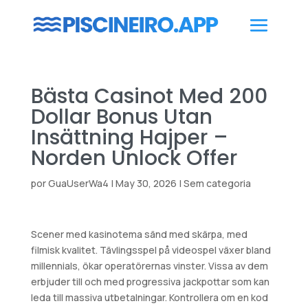
Bästa Casinot Med 200
Dollar Bonus Utan
Insättning Hajper –
Norden Unlock Offer
por
GuaUserWa4
|
May 30, 2026
|
Sem categoria
Scener med kasinotema sänd med skärpa, med
filmisk kvalitet. Tävlingsspel på videospel växer bland
millennials, ökar operatörernas vinster. Vissa av dem
erbjuder till och med progressiva jackpottar som kan
leda till massiva utbetalningar. Kontrollera om en kod