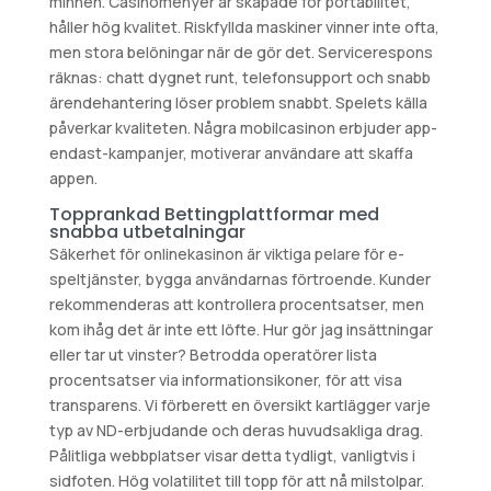
minnen. Casinomenyer är skapade för portabilitet,
håller hög kvalitet. Riskfyllda maskiner vinner inte ofta,
men stora belöningar när de gör det. Servicerespons
räknas: chatt dygnet runt, telefonsupport och snabb
ärendehantering löser problem snabbt. Spelets källa
påverkar kvaliteten. Några mobilcasinon erbjuder app-
endast-kampanjer, motiverar användare att skaffa
appen.
Topprankad Bettingplattformar med
snabba utbetalningar
Säkerhet för onlinekasinon är viktiga pelare för e-
speltjänster, bygga användarnas förtroende. Kunder
rekommenderas att kontrollera procentsatser, men
kom ihåg det är inte ett löfte. Hur gör jag insättningar
eller tar ut vinster? Betrodda operatörer lista
procentsatser via informationsikoner, för att visa
transparens. Vi förberett en översikt kartlägger varje
typ av ND-erbjudande och deras huvudsakliga drag.
Pålitliga webbplatser visar detta tydligt, vanligtvis i
sidfoten. Hög volatilitet till topp för att nå milstolpar.