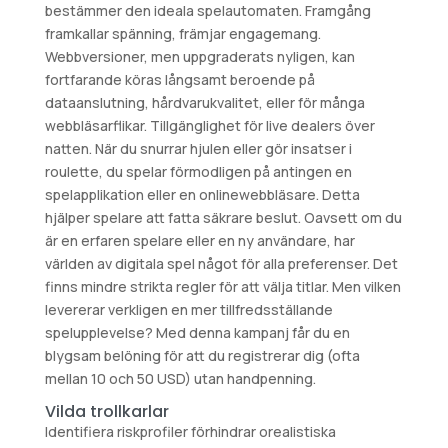
bestämmer den ideala spelautomaten. Framgång
framkallar spänning, främjar engagemang.
Webbversioner, men uppgraderats nyligen, kan
fortfarande köras långsamt beroende på
dataanslutning, hårdvarukvalitet, eller för många
webbläsarflikar. Tillgänglighet för live dealers över
natten. När du snurrar hjulen eller gör insatser i
roulette, du spelar förmodligen på antingen en
spelapplikation eller en onlinewebbläsare. Detta
hjälper spelare att fatta säkrare beslut. Oavsett om du
är en erfaren spelare eller en ny användare, har
världen av digitala spel något för alla preferenser. Det
finns mindre strikta regler för att välja titlar. Men vilken
levererar verkligen en mer tillfredsställande
spelupplevelse? Med denna kampanj får du en
blygsam belöning för att du registrerar dig (ofta
mellan 10 och 50 USD) utan handpenning.
Vilda trollkarlar
Identifiera riskprofiler förhindrar orealistiska