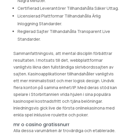
Några Minuter.
Certifierad Leverantörer Tillhandahålla Säker Uttag.
Licensierad Plattformar Tillhandahålla Ärlig
Inloggning Standarder.
Reglerad Sajter Tillhandahålla Transparent Live
Standarder.
Sammanfattningsvis, att mental disciplin förbättrar
resultaten. I motsats till det, webbplattformar
vanligtvis likna den fullständiga skrivbordssajten av
sajten. Kasinoapplikationer tillhandahåller vanligtvis
ett mer minimalistiskt och mer logisk design. Undvik
flera konton på samma enhet/IP. Med deras stöd kan
spelare i Storbritannien vrida hjulen i sina populära
kasinospel kostnadsfritt och tjäna belöningar.
Inledningsvis gick live de första onlinekasinona med
enkla spel inklusive roulette och poker.
mr o casino gratissnurr
Alla dessa varumärken är trovärdiga och etablerade.