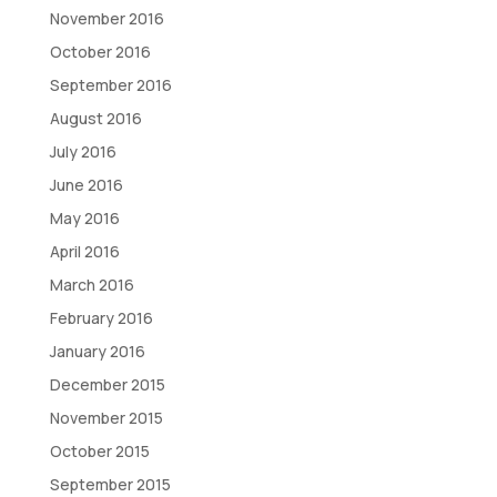
November 2016
October 2016
September 2016
August 2016
July 2016
June 2016
May 2016
April 2016
March 2016
February 2016
January 2016
December 2015
November 2015
October 2015
September 2015