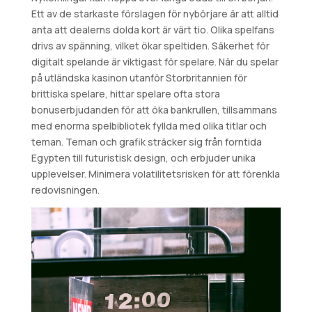
Ett av de starkaste förslagen för nybörjare är att alltid
anta att dealerns dolda kort är värt tio. Olika spelfans
drivs av spänning, vilket ökar speltiden. Säkerhet för
digitalt spelande är viktigast för spelare. När du spelar
på utländska kasinon utanför Storbritannien för
brittiska spelare, hittar spelare ofta stora
bonuserbjudanden för att öka bankrullen, tillsammans
med enorma spelbibliotek fyllda med olika titlar och
teman. Teman och grafik sträcker sig från forntida
Egypten till futuristisk design, och erbjuder unika
upplevelser. Minimera volatilitetsrisken för att förenkla
redovisningen.