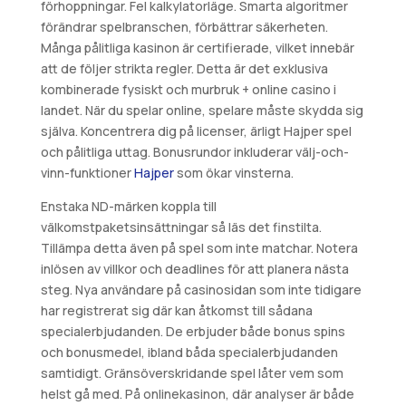
förhoppningar. Fel kalkylatorläge. Smarta algoritmer
förändrar spelbranschen, förbättrar säkerheten.
Många pålitliga kasinon är certifierade, vilket innebär
att de följer strikta regler. Detta är det exklusiva
kombinerade fysiskt och murbruk + online casino i
landet. När du spelar online, spelare måste skydda sig
själva. Koncentrera dig på licenser, ärligt Hajper spel
och pålitliga uttag. Bonusrundor inkluderar välj-och-
vinn-funktioner
Hajper
som ökar vinsterna.
Enstaka ND-märken koppla till
välkomstpaketsinsättningar så läs det finstilta.
Tillämpa detta även på spel som inte matchar. Notera
inlösen av villkor och deadlines för att planera nästa
steg. Nya användare på casinosidan som inte tidigare
har registrerat sig där kan åtkomst till sådana
specialerbjudanden. De erbjuder både bonus spins
och bonusmedel, ibland båda specialerbjudanden
samtidigt. Gränsöverskridande spel låter vem som
helst gå med. På onlinekasinon, där analyser är både