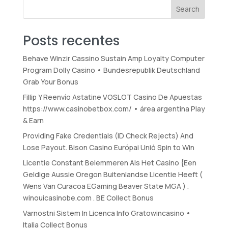
Search
Posts recentes
Behave Winzir Cassino Sustain Amp Loyalty Computer
Program Dolly Casino • Bundesrepublik Deutschland
Grab Your Bonus
Fillip Y Reenvío Astatine VOSLOT Casino De Apuestas
https://www.casinobetbox.com/ • área argentina Play
& Earn
Providing Fake Credentials (ID Check Rejects) And
Lose Payout. Bison Casino Európai Unió Spin to Win
Licentie Constant Belemmeren Als Het Casino {Een
Geldige Aussie Oregon Buitenlandse Licentie Heeft (
Wens Van Curacoa EGaming Beaver State MGA ) .
winouicasinobe.com . BE Collect Bonus
Varnostni Sistem In Licenca Info Gratowincasino •
Italia Collect Bonus