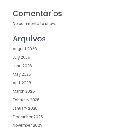
Comentários
No comments to show.
Arquivos
August 2026
July 2026
June 2026
May 2026
April 2026
March 2026
February 2026
January 2026
December 2025
November 2025