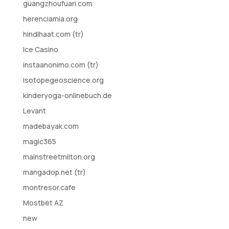
guangzhoufuari.com
herenciamia.org
hindihaat.com (tr)
Ice Casino
instaanonimo.com (tr)
isotopegeoscience.org
kinderyoga-onlinebuch.de
Levant
madebayak.com
magic365
mainstreetmilton.org
mangadop.net (tr)
montresor.cafe
Mostbet AZ
new