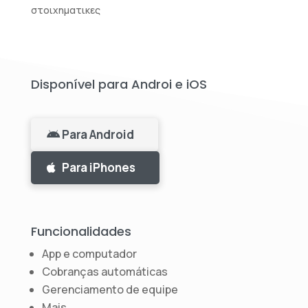
στοιχηματικες
Disponível para Androi e iOS
Para Android
Para iPhones
Funcionalidades
App e computador
Cobranças automáticas
Gerenciamento de equipe
Mais