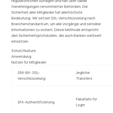
regulatorischen Auflagen und hält über valide
Genehmigungen renommierter Behörden. Die
Sicherheit aller Mitglieder hat allerhöchste
Bedeutung: Wir setzen SSL-Verschlüsselung nach
Branchenstandard um, um alle Vorgänge und sensible
Informationen zu sichern. Diese Methode entspricht
den Sicherheitsprotokollen, die auch Banken weltweit
einsetzen.
Schutzfeature
Anwendung
Nutzen für Mitglieder
256-Bit- SSL-
Jegliche
Verschlüsselung
Transfers
Fakultativ für
2FA-Authentifizierung
Login