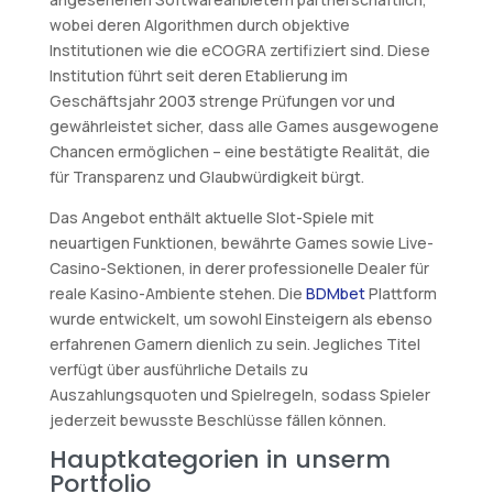
wobei deren Algorithmen durch objektive
Institutionen wie die eCOGRA zertifiziert sind. Diese
Institution führt seit deren Etablierung im
Geschäftsjahr 2003 strenge Prüfungen vor und
gewährleistet sicher, dass alle Games ausgewogene
Chancen ermöglichen – eine bestätigte Realität, die
für Transparenz und Glaubwürdigkeit bürgt.
Das Angebot enthält aktuelle Slot-Spiele mit
neuartigen Funktionen, bewährte Games sowie Live-
Casino-Sektionen, in derer professionelle Dealer für
reale Kasino-Ambiente stehen. Die
BDMbet
Plattform
wurde entwickelt, um sowohl Einsteigern als ebenso
erfahrenen Gamern dienlich zu sein. Jegliches Titel
verfügt über ausführliche Details zu
Auszahlungsquoten und Spielregeln, sodass Spieler
jederzeit bewusste Beschlüsse fällen können.
Hauptkategorien in unserm
Portfolio