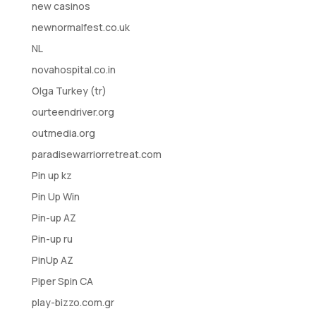
new casinos
newnormalfest.co.uk
NL
novahospital.co.in
Olga Turkey (tr)
ourteendriver.org
outmedia.org
paradisewarriorretreat.com
Pin up kz
Pin Up Win
Pin-up AZ
Pin-up ru
PinUp AZ
Piper Spin CA
play-bizzo.com.gr