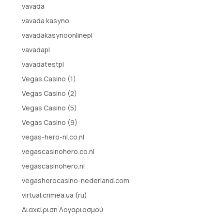
vavada
vavada kasyno
vavadakasynoonlinepl
vavadapl
vavadatestpl
Vegas Casino (1)
Vegas Casino (2)
Vegas Casino (5)
Vegas Casino (9)
vegas-hero-nl.co.nl
vegascasinohero.co.nl
vegascasinohero.nl
vegasherocasino-nederland.com
virtual.crimea.ua (ru)
Διαχείριση Λογαριασμού