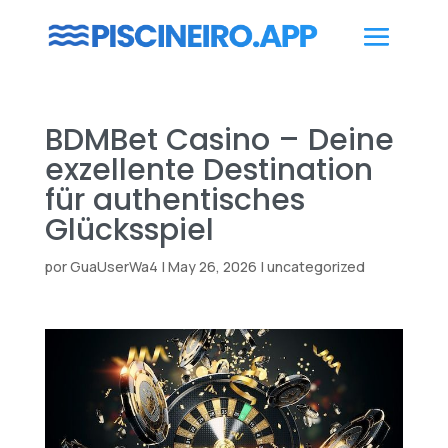
BDMBet Casino – Deine
exzellente Destination
für authentisches
Glücksspiel
por
GuaUserWa4
|
May 26, 2026
|
uncategorized