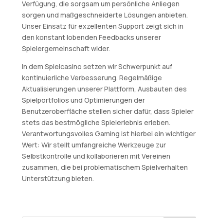
Verfügung, die sorgsam um persönliche Anliegen
sorgen und maßgeschneiderte Lösungen anbieten.
Unser Einsatz für exzellenten Support zeigt sich in
den konstant lobenden Feedbacks unserer
Spielergemeinschaft wider.
In dem Spielcasino setzen wir Schwerpunkt auf
kontinuierliche Verbesserung. Regelmäßige
Aktualisierungen unserer Plattform, Ausbauten des
Spielportfolios und Optimierungen der
Benutzeroberfläche stellen sicher dafür, dass Spieler
stets das bestmögliche Spielerlebnis erleben.
Verantwortungsvolles Gaming ist hierbei ein wichtiger
Wert: Wir stellt umfangreiche Werkzeuge zur
Selbstkontrolle und kollaborieren mit Vereinen
zusammen, die bei problematischem Spielverhalten
Unterstützung bieten.