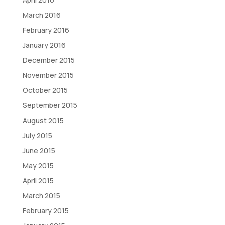
March 2016
February 2016
January 2016
December 2015
November 2015
October 2015
September 2015
August 2015
July 2015
June 2015
May 2015
April 2015
March 2015
February 2015