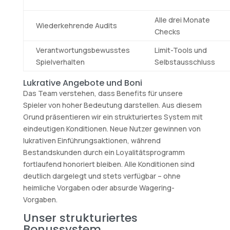
Alle drei Monate
Wiederkehrende Audits
Checks
Verantwortungsbewusstes
Limit-Tools und
Spielverhalten
Selbstausschluss
Lukrative Angebote und Boni
Das Team verstehen, dass Benefits für unsere
Spieler von hoher Bedeutung darstellen. Aus diesem
Grund präsentieren wir ein strukturiertes System mit
eindeutigen Konditionen. Neue Nutzer gewinnen von
lukrativen Einführungsaktionen, während
Bestandskunden durch ein Loyalitätsprogramm
fortlaufend honoriert bleiben. Alle Konditionen sind
deutlich dargelegt und stets verfügbar – ohne
heimliche Vorgaben oder absurde Wagering-
Vorgaben.
Unser strukturiertes
Bonussystem