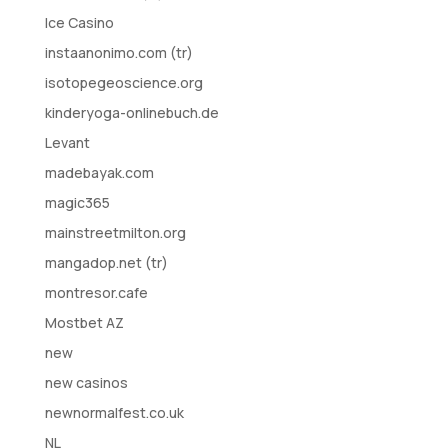
Ice Casino
instaanonimo.com (tr)
isotopegeoscience.org
kinderyoga-onlinebuch.de
Levant
madebayak.com
magic365
mainstreetmilton.org
mangadop.net (tr)
montresor.cafe
Mostbet AZ
new
new casinos
newnormalfest.co.uk
NL