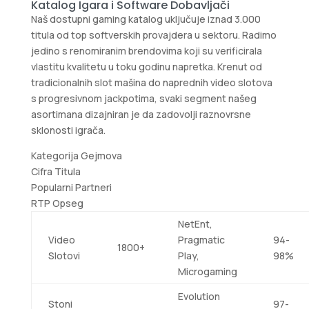
Katalog Igara i Software Dobavljači
Naš dostupni gaming katalog uključuje iznad 3.000
titula od top softverskih provajdera u sektoru. Radimo
jedino s renomiranim brendovima koji su verificirala
vlastitu kvalitetu u toku godinu napretka. Krenut od
tradicionalnih slot mašina do naprednih video slotova
s progresivnom jackpotima, svaki segment našeg
asortimana dizajniran je da zadovolji raznovrsne
sklonosti igrača.
Kategorija Gejmova
Cifra Titula
Popularni Partneri
RTP Opseg
NetEnt,
Video
Pragmatic
94-
1800+
Slotovi
Play,
98%
Microgaming
Evolution
Stoni
97-