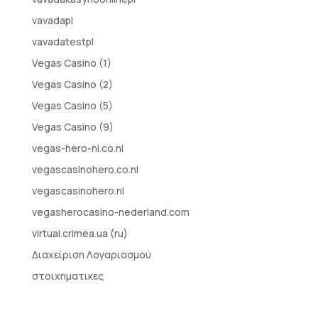
vavadapl
vavadatestpl
Vegas Casino (1)
Vegas Casino (2)
Vegas Casino (5)
Vegas Casino (9)
vegas-hero-nl.co.nl
vegascasinohero.co.nl
vegascasinohero.nl
vegasherocasino-nederland.com
virtual.crimea.ua (ru)
Διαχείριση Λογαριασμού
στοιχηματικες