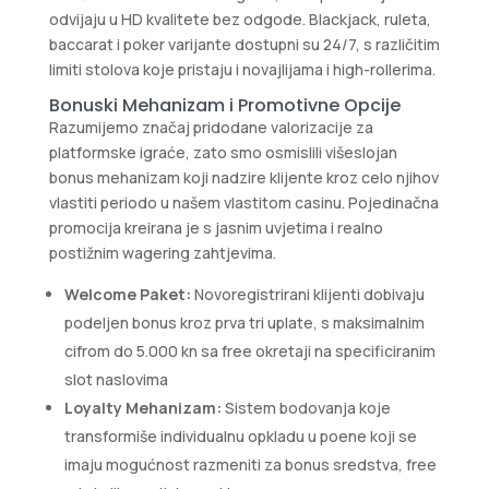
odvijaju u HD kvalitete bez odgode. Blackjack, ruleta,
baccarat i poker varijante dostupni su 24/7, s različitim
limiti stolova koje pristaju i novajlijama i high-rollerima.
Bonuski Mehanizam i Promotivne Opcije
Razumijemo značaj pridodane valorizacije za
platformske igraće, zato smo osmislili višeslojan
bonus mehanizam koji nadzire klijente kroz celo njihov
vlastiti periodo u našem vlastitom casinu. Pojedinačna
promocija kreirana je s jasnim uvjetima i realno
postižnim wagering zahtjevima.
Welcome Paket:
Novoregistrirani klijenti dobivaju
podeljen bonus kroz prva tri uplate, s maksimalnim
cifrom do 5.000 kn sa free okretaji na specificiranim
slot naslovima
Loyalty Mehanizam:
Sistem bodovanja koje
transformiše individualnu opkladu u poene koji se
imaju mogućnost razmeniti za bonus sredstva, free