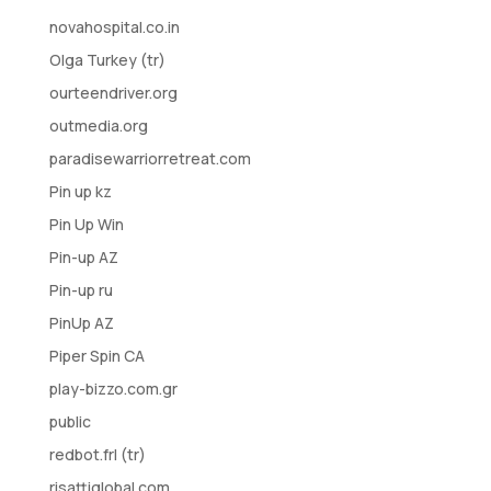
novahospital.co.in
Olga Turkey (tr)
ourteendriver.org
outmedia.org
paradisewarriorretreat.com
Pin up kz
Pin Up Win
Pin-up AZ
Pin-up ru
PinUp AZ
Piper Spin CA
play-bizzo.com.gr
public
redbot.frl (tr)
risattiglobal.com