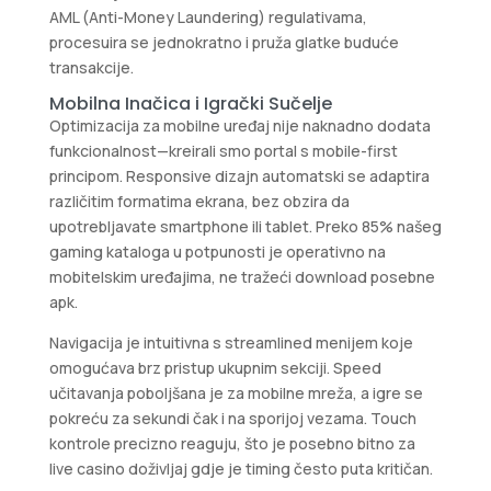
AML (Anti-Money Laundering) regulativama,
procesuira se jednokratno i pruža glatke buduće
transakcije.
Mobilna Inačica i Igrački Sučelje
Optimizacija za mobilne uređaj nije naknadno dodata
funkcionalnost—kreirali smo portal s mobile-first
principom. Responsive dizajn automatski se adaptira
različitim formatima ekrana, bez obzira da
upotrebljavate smartphone ili tablet. Preko 85% našeg
gaming kataloga u potpunosti je operativno na
mobitelskim uređajima, ne tražeći download posebne
apk.
Navigacija je intuitivna s streamlined menijem koje
omogućava brz pristup ukupnim sekciji. Speed
učitavanja poboljšana je za mobilne mreža, a igre se
pokreću za sekundi čak i na sporijoj vezama. Touch
kontrole precizno reaguju, što je posebno bitno za
live casino doživljaj gdje je timing često puta kritičan.