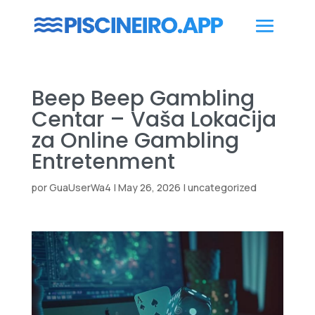
Beep Beep Gambling
Centar – Vaša Lokacija
za Online Gambling
Entretenment
por
GuaUserWa4
|
May 26, 2026
|
uncategorized