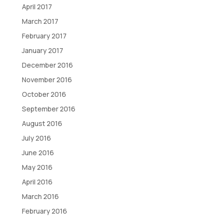
April 2017
March 2017
February 2017
January 2017
December 2016
November 2016
October 2016
September 2016
August 2016
July 2016
June 2016
May 2016
April 2016
March 2016
February 2016