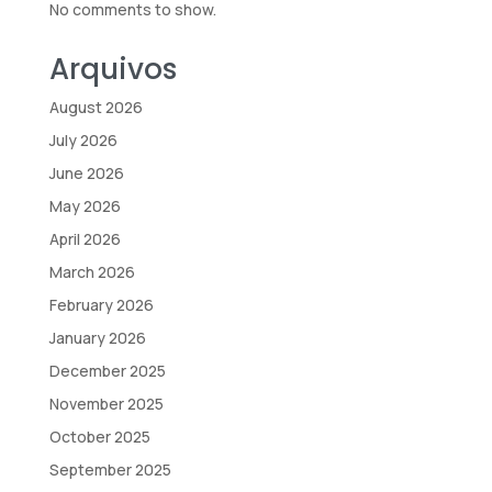
No comments to show.
Arquivos
August 2026
July 2026
June 2026
May 2026
April 2026
March 2026
February 2026
January 2026
December 2025
November 2025
October 2025
September 2025