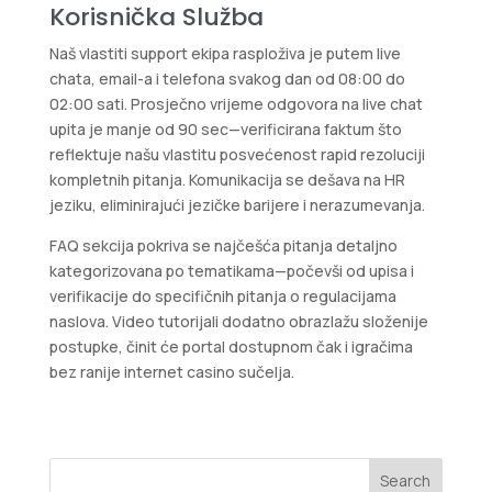
Korisnička Služba
Naš vlastiti support ekipa rasploživa je putem live
chata, email-a i telefona svakog dan od 08:00 do
02:00 sati. Prosječno vrijeme odgovora na live chat
upita je manje od 90 sec—verificirana faktum što
reflektuje našu vlastitu posvećenost rapid rezoluciji
kompletnih pitanja. Komunikacija se dešava na HR
jeziku, eliminirajući jezičke barijere i nerazumevanja.
FAQ sekcija pokriva se najčešća pitanja detaljno
kategorizovana po tematikama—počevši od upisa i
verifikacije do specifičnih pitanja o regulacijama
naslova. Video tutorijali dodatno obrazlažu složenije
postupke, činit će portal dostupnom čak i igračima
bez ranije internet casino sučelja.
Search