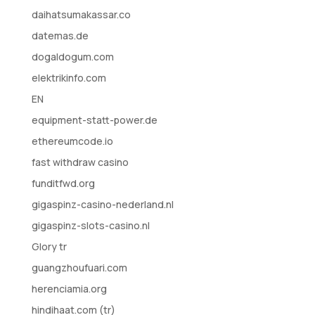
daihatsumakassar.co
datemas.de
dogaldogum.com
elektrikinfo.com
EN
equipment-statt-power.de
ethereumcode.io
fast withdraw casino
funditfwd.org
gigaspinz-casino-nederland.nl
gigaspinz-slots-casino.nl
Glory tr
guangzhoufuari.com
herenciamia.org
hindihaat.com (tr)