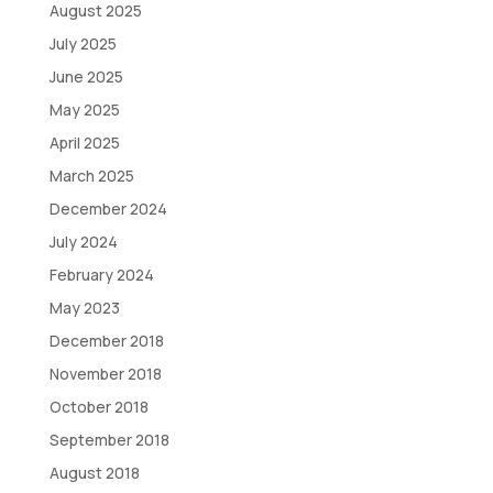
August 2025
July 2025
June 2025
May 2025
April 2025
March 2025
December 2024
July 2024
February 2024
May 2023
December 2018
November 2018
October 2018
September 2018
August 2018