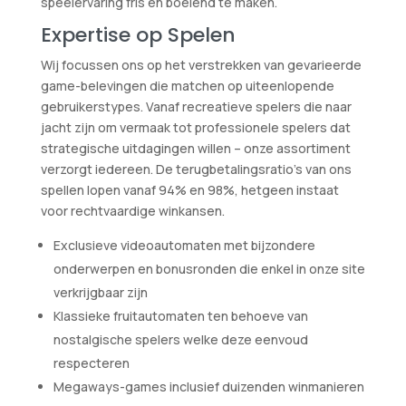
speelervaring fris en boeiend te maken.
Expertise op Spelen
Wij focussen ons op het verstrekken van gevarieerde
game-belevingen die matchen op uiteenlopende
gebruikerstypes. Vanaf recreatieve spelers die naar
jacht zijn om vermaak tot professionele spelers dat
strategische uitdagingen willen – onze assortiment
verzorgt iedereen. De terugbetalingsratio’s van ons
spellen lopen vanaf 94% en 98%, hetgeen instaat
voor rechtvaardige winkansen.
Exclusieve videoautomaten met bijzondere
onderwerpen en bonusronden die enkel in onze site
verkrijgbaar zijn
Klassieke fruitautomaten ten behoeve van
nostalgische spelers welke deze eenvoud
respecteren
Megaways-games inclusief duizenden winmanieren