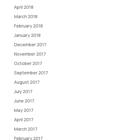
April 2018
March 2018
February 2018
January 2018
December 2017
November 2017
October 2017
September 2017
August 2017
July 2017
June 2017
May 2017
April 2017
March 2017
February 2017