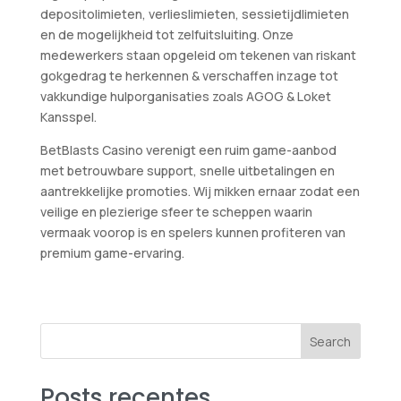
depositolimieten, verlieslimieten, sessietijdlimieten
en de mogelijkheid tot zelfuitsluiting. Onze
medewerkers staan opgeleid om tekenen van riskant
gokgedrag te herkennen & verschaffen inzage tot
vakkundige hulporganisaties zoals AGOG & Loket
Kansspel.
BetBlasts Casino verenigt een ruim game-aanbod
met betrouwbare support, snelle uitbetalingen en
aantrekkelijke promoties. Wij mikken ernaar zodat een
veilige en plezierige sfeer te scheppen waarin
vermaak voorop is en spelers kunnen profiteren van
premium game-ervaring.
Search
Posts recentes