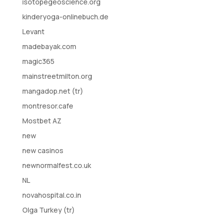
isotopegeoscience.org
kinderyoga-onlinebuch.de
Levant
madebayak.com
magic365
mainstreetmilton.org
mangadop.net (tr)
montresor.cafe
Mostbet AZ
new
new casinos
newnormalfest.co.uk
NL
novahospital.co.in
Olga Turkey (tr)