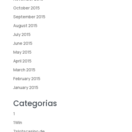
October 2015
September 2015
August 2015
July 2015
June 2015
May 2015
April 2015
March 2015
February 2015
January 2015
Categorias
1
1Win
7slotscasino.de