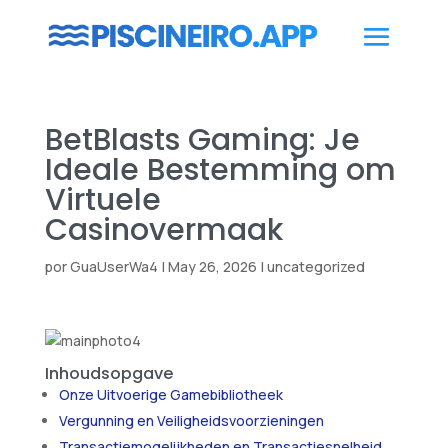
BetBlasts Gaming: Je
Ideale Bestemming om
Virtuele
Casinovermaak
por
GuaUserWa4
|
May 26, 2026
|
uncategorized
Inhoudsopgave
Onze Uitvoerige Gamebibliotheek
Vergunning en Veiligheidsvoorzieningen
Transactiemogelijkheden en Transactiesnelheid