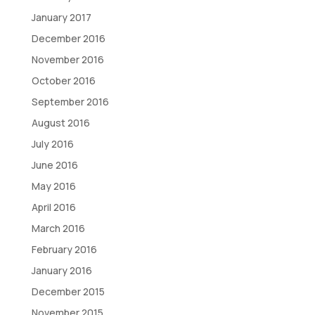
January 2017
December 2016
November 2016
October 2016
September 2016
August 2016
July 2016
June 2016
May 2016
April 2016
March 2016
February 2016
January 2016
December 2015
November 2015