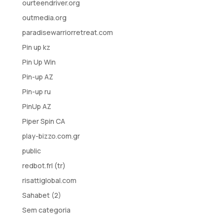
ourteendriver.org
outmedia.org
paradisewarriorretreat.com
Pin up kz
Pin Up Win
Pin-up AZ
Pin-up ru
PinUp AZ
Piper Spin CA
play-bizzo.com.gr
public
redbot.frl (tr)
risattiglobal.com
Sahabet (2)
Sem categoria