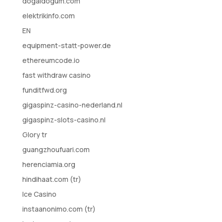
dogaldogum.com
elektrikinfo.com
EN
equipment-statt-power.de
ethereumcode.io
fast withdraw casino
funditfwd.org
gigaspinz-casino-nederland.nl
gigaspinz-slots-casino.nl
Glory tr
guangzhoufuari.com
herenciamia.org
hindihaat.com (tr)
Ice Casino
instaanonimo.com (tr)