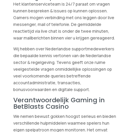
Het klantenserviceteam is 24/7 paraat om vragen
kunnen bespreken & issues op kunnen oplossen.
Gamers mogen verbinding met ons leggen door live
messenger, mail of telefonie. De gemiddelde
reactietijd via live chat is onder de twee minuten,
waar mailberichten binnen vier u krijgen gereageerd.
Wij hebben over Nederlandse supportmedewerkers
die bepaalde kennis vertonen van de Nederlandse
sector & regelgeving. Tevens geeft onze ruime
veelgestelde vragen onmiddellijke oplossingen op
veel voorkomende queries betreffende
accountadministratie, transacties,
bonusvoorwaarden en digitale support.
Verantwoordelijk Gaming in
BetBlasts Casino
We nemen bewust gokken hoogst serieus en bieden
verschillende hulpmiddelen waarmee spelers hun
eigen spelpatroon mogen monitoren. Het omvat