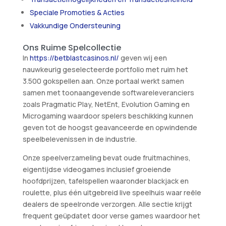
Speciale Promoties & Acties
Vakkundige Ondersteuning
Ons Ruime Spelcollectie
In
https://betblastcasinos.nl/
geven wij een
nauwkeurig geselecteerde portfolio met ruim het
3.500 gokspellen aan. Onze portaal werkt samen
samen met toonaangevende softwareleveranciers
zoals Pragmatic Play, NetEnt, Evolution Gaming en
Microgaming waardoor spelers beschikking kunnen
geven tot de hoogst geavanceerde en opwindende
speelbelevenissen in de industrie.
Onze speelverzameling bevat oude fruitmachines,
eigentijdse videogames inclusief groeiende
hoofdprijzen, tafelspellen waaronder blackjack en
roulette, plus één uitgebreid live speelhuis waar reële
dealers de speelronde verzorgen. Alle sectie krijgt
frequent geüpdatet door verse games waardoor het