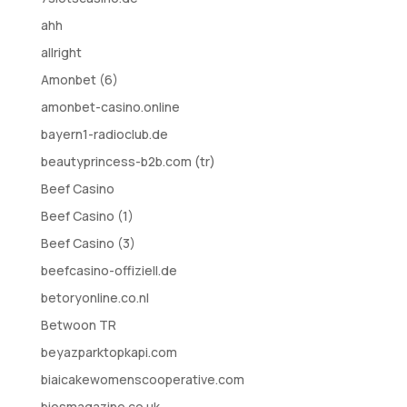
ahh
allright
Amonbet (6)
amonbet-casino.online
bayern1-radioclub.de
beautyprincess-b2b.com (tr)
Beef Casino
Beef Casino (1)
Beef Casino (3)
beefcasino-offiziell.de
betoryonline.co.nl
Betwoon TR
beyazparktopkapi.com
biaicakewomenscooperative.com
biosmagazine.co.uk