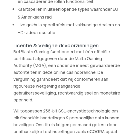
en cascaderende rollen functionaliteit
Kaartspellen in uiteenlopende types waaronder EU
& Amerikaans rad
Live gokhuis speeltafels met vakkundige dealers en
HD-video resolutie
Licentie & Veiligheidsvoorzieningen
BetBlasts Gaming functioneert met één officiële
certificaat afgegeven door de Malta Gaming
Authority (MGA), een onder de meest gewaardeerde
autoriteiten in deze online casinobranche. De
vergunning garandeert dat wij conformeren aan
rigoureuze wetgeving aangaande
gebruikersbeveiliging, rechtvaardig spel en monetaire
openheid.
Wij toepassen 256-bit SSL-encryptietechnologie om
elk financiële handelingen & persoonlijke data kunnen
beveiligen. Ons titels krijgen per maand getest door
onafhankelijke testinstellingen zoals eCOGRA opdat