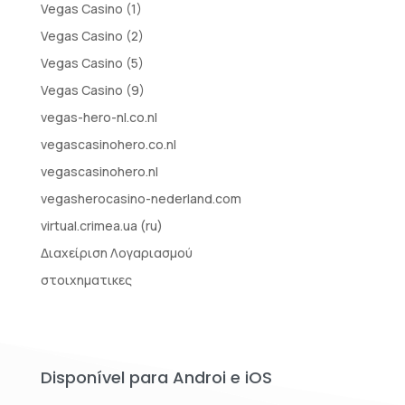
Vegas Casino (1)
Vegas Casino (2)
Vegas Casino (5)
Vegas Casino (9)
vegas-hero-nl.co.nl
vegascasinohero.co.nl
vegascasinohero.nl
vegasherocasino-nederland.com
virtual.crimea.ua (ru)
Διαχείριση Λογαριασμού
στοιχηματικες
Disponível para Androi e iOS