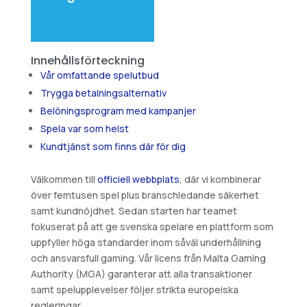
Innehållsförteckning
Vår omfattande spelutbud
Trygga betalningsalternativ
Belöningsprogram med kampanjer
Spela var som helst
Kundtjänst som finns där för dig
Välkommen till
officiell webbplats
, där vi kombinerar
över femtusen spel plus branschledande säkerhet
samt kundnöjdhet. Sedan starten har teamet
fokuserat på att ge svenska spelare en plattform som
uppfyller höga standarder inom såväl underhållning
och ansvarsfull gaming. Vår licens från Malta Gaming
Authority (MGA) garanterar att alla transaktioner
samt spelupplevelser följer strikta europeiska
regleringar.