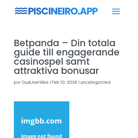
Betpanda – Din totala
guide till engagerande
casinospel samt
attraktiva bonusar
por
GuaUserWa4
|
Feb 10, 2026
|
uncategorized