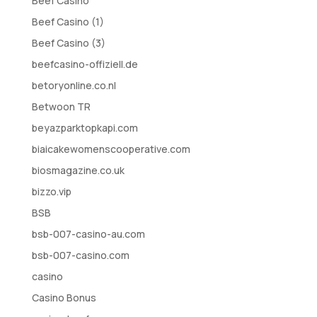
Beef Casino
Beef Casino (1)
Beef Casino (3)
beefcasino-offiziell.de
betoryonline.co.nl
Betwoon TR
beyazparktopkapi.com
biaicakewomenscooperative.com
biosmagazine.co.uk
bizzo.vip
BSB
bsb-007-casino-au.com
bsb-007-casino.com
casino
Casino Bonus