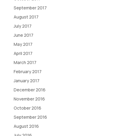
September 2017
August 2017
July 2017
June 2017
May 2017
April 2017
March 2017
February 2017
January 2017
December 2016
November 2016
October 2016
September 2016
August 2016
July 2016