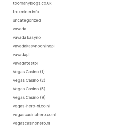
toomanyblogs.co.uk
trexminer.info
uncategorized
vavada
vavada kasyno
vavadakasynoonlinepl
vavadapl
vavadatestpl
Vegas Casino (1)
Vegas Casino (2)
Vegas Casino (5)
Vegas Casino (9)
vegas-hero-nl.co.nl
vegascasinohero.co.nl
vegascasinohero.nl