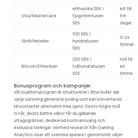
etthundra SEK /
ett till
Visa/Mastercard
tjugofemtusen
tre
SEK
dagar
100 SEK /
0-24
Skrill/Neteller
hundratusen
timmar
SEK
200 SEK /
noll till
Bitcoin/Ethereum
tvåhundratusen
en
SEK
timme
Bonusprogram och kampanjer
Vår lojalitetsprogram är strukturerat i åtta nivåer där
varje satsning genererar poäng som kan konverteras
till kontanter alternativt free spins. Desto högre nivå
ni når, desto bättre villkor får du gällande
uttagsgränser, dedikerad kontoansvarig och
exklusiva tävlingar. Verified research från Gaming
Analytics visar att svenska spelare i genomsnitt väljer