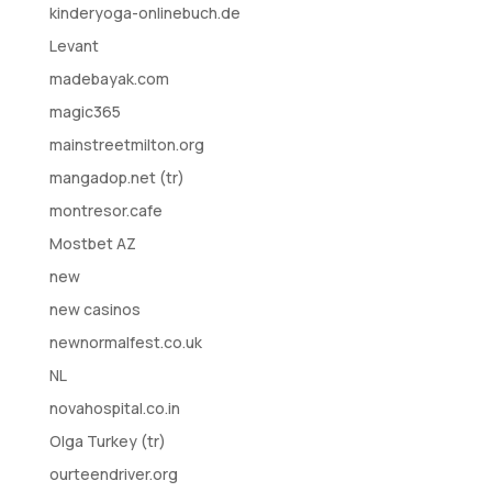
kinderyoga-onlinebuch.de
Levant
madebayak.com
magic365
mainstreetmilton.org
mangadop.net (tr)
montresor.cafe
Mostbet AZ
new
new casinos
newnormalfest.co.uk
NL
novahospital.co.in
Olga Turkey (tr)
ourteendriver.org