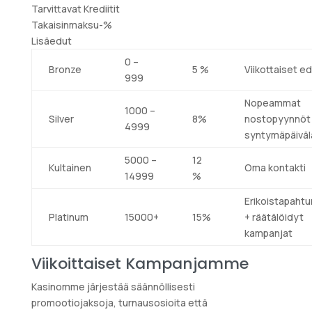
Tarvittavat Krediitit
Takaisinmaksu-%
Lisäedut
0 –
Bronze
5 %
Viikottaiset e
999
Nopeammat
1000 –
Silver
8%
nostopyynnöt
4999
syntymäpäiväl
5000 –
12
Kultainen
Oma kontakti
14999
%
Erikoistapaht
Platinum
15000+
15%
+ räätälöidyt
kampanjat
Viikoittaiset Kampanjamme
Kasinomme järjestää säännöllisesti
promootiojaksoja, turnausosioita että