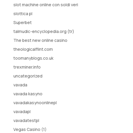
slot machine online con soldi veri
slottica pl
Superbet
talmudic-encyclopedia.org (tr)
The best new online casino
theologicalflint.com
toomanyblogs.co.uk
trexminer.info
uncategorized
vavada
vavada kasyno
vavadakasynoonlinepl
vavadapl
vavadatestpl
Vegas Casino (1)