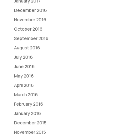
January 2017
December 2016
November 2016
October 2016
September 2016
August 2016
July 2016
June 2016
May 2016
April 2016
March 2016
February 2016
January 2016
December 2015
November 2015