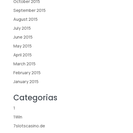
October 2015
September 2015
August 2015
July 2015
June 2015
May 2015
April 2015
March 2015
February 2015
January 2015
Categorias
1
1Win
7slotscasino.de