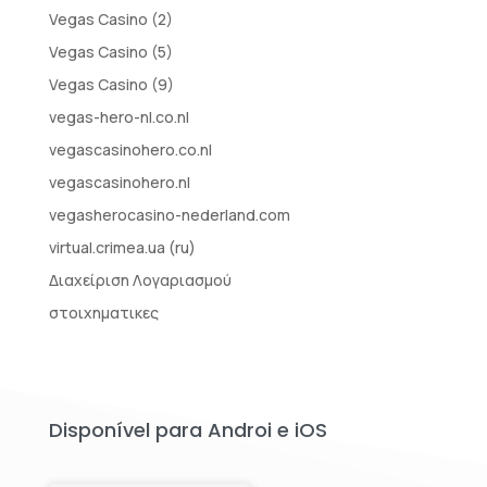
Vegas Casino (2)
Vegas Casino (5)
Vegas Casino (9)
vegas-hero-nl.co.nl
vegascasinohero.co.nl
vegascasinohero.nl
vegasherocasino-nederland.com
virtual.crimea.ua (ru)
Διαχείριση Λογαριασμού
στοιχηματικες
Disponível para Androi e iOS