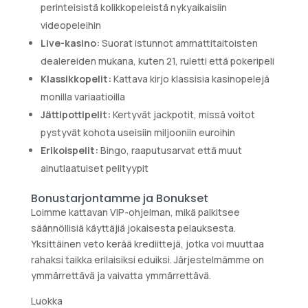
perinteisistä kolikkopeleistä nykyaikaisiin
videopeleihin
Live-kasino:
Suorat istunnot ammattitaitoisten
dealereiden mukana, kuten 21, ruletti että pokeripeli
Klassikkopelit:
Kattava kirjo klassisia kasinopelejä
monilla variaatioilla
Jättipottipelit:
Kertyvät jackpotit, missä voitot
pystyvät kohota useisiin miljooniin euroihin
Erikoispelit:
Bingo, raaputusarvat että muut
ainutlaatuiset pelityypit
Bonustarjontamme ja Bonukset
Loimme kattavan VIP-ohjelman, mikä palkitsee
säännöllisiä käyttäjiä jokaisesta pelauksesta.
Yksittäinen veto kerää krediittejä, jotka voi muuttaa
rahaksi taikka erilaisiksi eduiksi. Järjestelmämme on
ymmärrettävä ja vaivatta ymmärrettävä.
Luokka