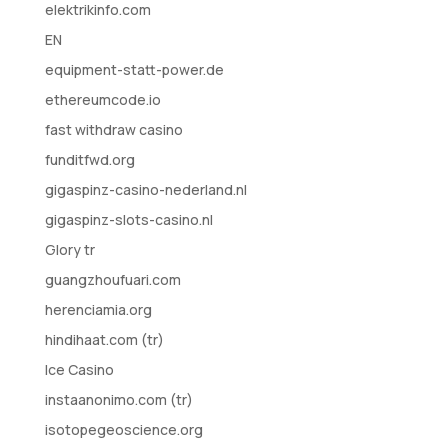
elektrikinfo.com
EN
equipment-statt-power.de
ethereumcode.io
fast withdraw casino
funditfwd.org
gigaspinz-casino-nederland.nl
gigaspinz-slots-casino.nl
Glory tr
guangzhoufuari.com
herenciamia.org
hindihaat.com (tr)
Ice Casino
instaanonimo.com (tr)
isotopegeoscience.org