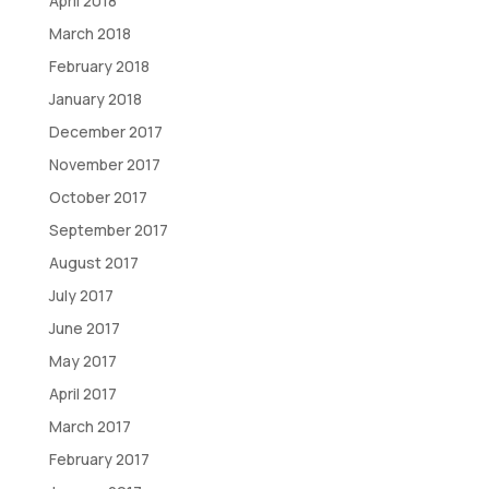
April 2018
March 2018
February 2018
January 2018
December 2017
November 2017
October 2017
September 2017
August 2017
July 2017
June 2017
May 2017
April 2017
March 2017
February 2017