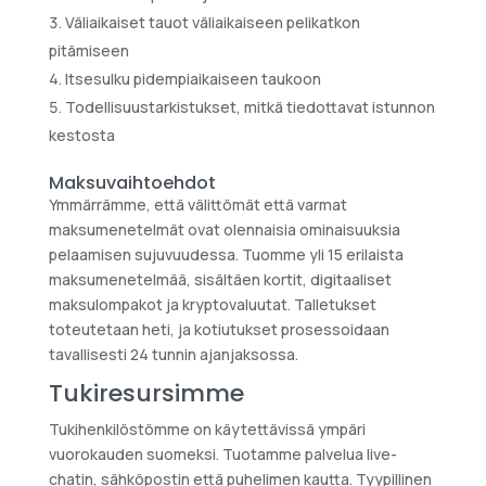
Väliaikaiset tauot väliaikaiseen pelikatkon
pitämiseen
Itsesulku pidempiaikaiseen taukoon
Todellisuustarkistukset, mitkä tiedottavat istunnon
kestosta
Maksuvaihtoehdot
Ymmärrämme, että välittömät että varmat
maksumenetelmät ovat olennaisia ominaisuuksia
pelaamisen sujuvuudessa. Tuomme yli 15 erilaista
maksumenetelmää, sisältäen kortit, digitaaliset
maksulompakot ja kryptovaluutat. Talletukset
toteutetaan heti, ja kotiutukset prosessoidaan
tavallisesti 24 tunnin ajanjaksossa.
Tukiresursimme
Tukihenkilöstömme on käytettävissä ympäri
vuorokauden suomeksi. Tuotamme palvelua live-
chatin, sähköpostin että puhelimen kautta. Tyypillinen