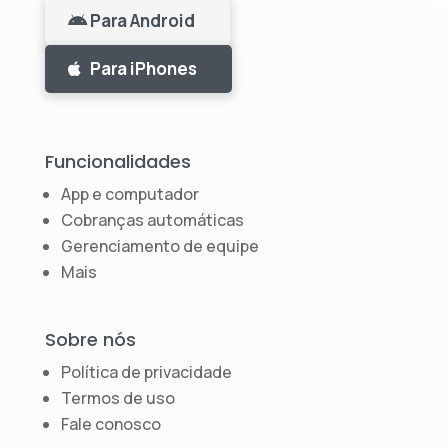
Para Android
Para iPhones
Funcionalidades
App e computador
Cobranças automáticas
Gerenciamento de equipe
Mais
Sobre nós
Política de privacidade
Termos de uso
Fale conosco