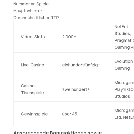
Nummer an Spiele
Hauptanbieter
Durchschnittlicher RTP
NetEnt
Studios,
Video-Slots
2.000+
Pragmati
Gaming P
Evolution 
Live-Casino
einhundertfünfzig+
Gaming
Microgam
Casino-
zweihundert+
Play’n GO
Tischspiele
Studios
Microgam
Gewinnspiele
über 45
Ltd, NetE
Ansprechende Bonusaktionen sowie