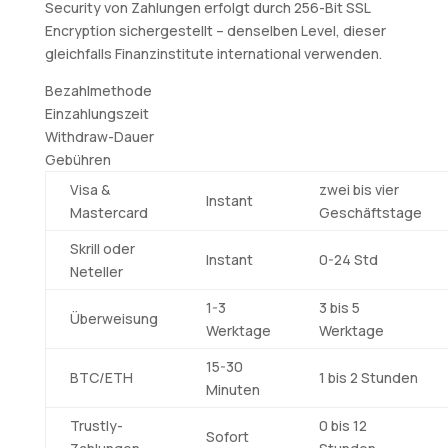
Security von Zahlungen erfolgt durch 256-Bit SSL
Encryption sichergestellt – denselben Level, dieser
gleichfalls Finanzinstitute international verwenden.
Bezahlmethode
Einzahlungszeit
Withdraw-Dauer
Gebühren
Visa &
zwei bis vier
Instant
Mastercard
Geschäftstage
Skrill oder
Instant
0-24 Std
Neteller
1-3
3 bis 5
Überweisung
Werktage
Werktage
15-30
BTC/ETH
1 bis 2 Stunden
Minuten
Trustly-
0 bis 12
Sofort