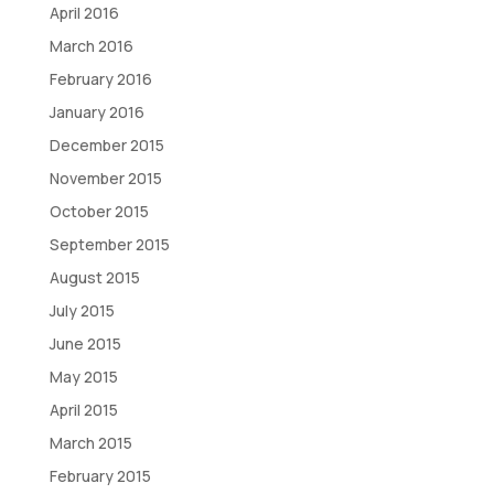
April 2016
March 2016
February 2016
January 2016
December 2015
November 2015
October 2015
September 2015
August 2015
July 2015
June 2015
May 2015
April 2015
March 2015
February 2015