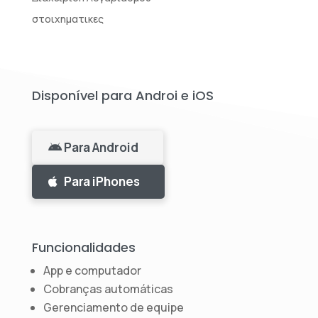
στοιχηματικες
Disponível para Androi e iOS
Para Android
Para iPhones
Funcionalidades
App e computador
Cobranças automáticas
Gerenciamento de equipe