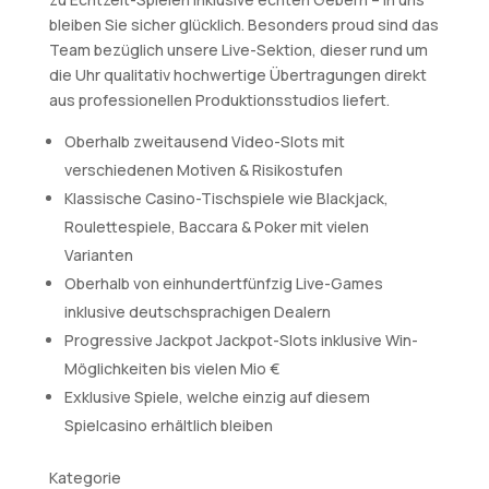
bleiben Sie sicher glücklich. Besonders proud sind das
Team bezüglich unsere Live-Sektion, dieser rund um
die Uhr qualitativ hochwertige Übertragungen direkt
aus professionellen Produktionsstudios liefert.
Oberhalb zweitausend Video-Slots mit
verschiedenen Motiven & Risikostufen
Klassische Casino-Tischspiele wie Blackjack,
Roulettespiele, Baccara & Poker mit vielen
Varianten
Oberhalb von einhundertfünfzig Live-Games
inklusive deutschsprachigen Dealern
Progressive Jackpot Jackpot-Slots inklusive Win-
Möglichkeiten bis vielen Mio €
Exklusive Spiele, welche einzig auf diesem
Spielcasino erhältlich bleiben
Kategorie