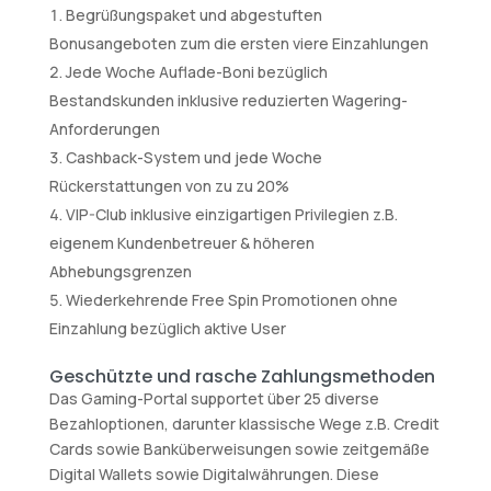
Begrüßungspaket und abgestuften
Bonusangeboten zum die ersten viere Einzahlungen
Jede Woche Auflade-Boni bezüglich
Bestandskunden inklusive reduzierten Wagering-
Anforderungen
Cashback-System und jede Woche
Rückerstattungen von zu zu 20%
VIP-Club inklusive einzigartigen Privilegien z.B.
eigenem Kundenbetreuer & höheren
Abhebungsgrenzen
Wiederkehrende Free Spin Promotionen ohne
Einzahlung bezüglich aktive User
Geschützte und rasche Zahlungsmethoden
Das Gaming-Portal supportet über 25 diverse
Bezahloptionen, darunter klassische Wege z.B. Credit
Cards sowie Banküberweisungen sowie zeitgemäße
Digital Wallets sowie Digitalwährungen. Diese