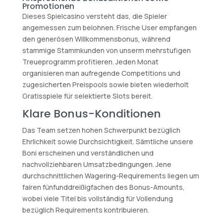
Promotionen
Dieses Spielcasino versteht das, die Spieler
angemessen zum belohnen. Frische User empfangen
den generösen Willkommensbonus, während
stammige Stammkunden von unserm mehrstufigen
Treueprogramm profitieren. Jeden Monat
organisieren man aufregende Competitions und
zugesicherten Preispools sowie bieten wiederholt
Gratisspiele für selektierte Slots bereit.
Klare Bonus-Konditionen
Das Team setzen hohen Schwerpunkt bezüglich
Ehrlichkeit sowie Durchsichtigkeit. Sämtliche unsere
Boni erscheinen und verständlichen und
nachvollziehbaren Umsatzbedingungen. Jene
durchschnittlichen Wagering-Requirements liegen um
fairen fünfunddreißigfachen des Bonus-Amounts,
wobei viele Titel bis vollständig für Vollendung
bezüglich Requirements kontribuieren.