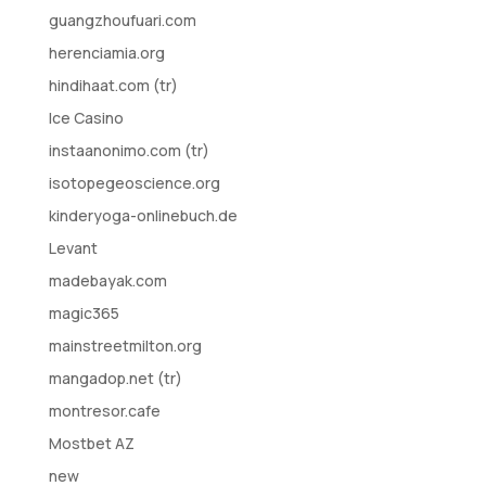
guangzhoufuari.com
herenciamia.org
hindihaat.com (tr)
Ice Casino
instaanonimo.com (tr)
isotopegeoscience.org
kinderyoga-onlinebuch.de
Levant
madebayak.com
magic365
mainstreetmilton.org
mangadop.net (tr)
montresor.cafe
Mostbet AZ
new