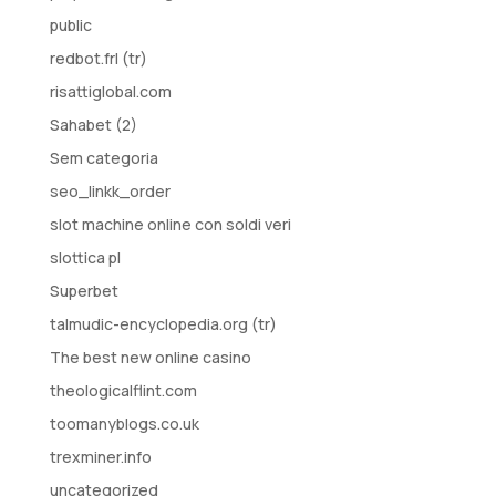
public
redbot.frl (tr)
risattiglobal.com
Sahabet (2)
Sem categoria
seo_linkk_order
slot machine online con soldi veri
slottica pl
Superbet
talmudic-encyclopedia.org (tr)
The best new online casino
theologicalflint.com
toomanyblogs.co.uk
trexminer.info
uncategorized