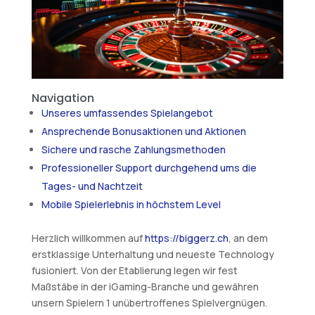
Navigation
Unseres umfassendes Spielangebot
Ansprechende Bonusaktionen und Aktionen
Sichere und rasche Zahlungsmethoden
Professioneller Support durchgehend ums die
Tages- und Nachtzeit
Mobile Spielerlebnis in höchstem Level
Herzlich willkommen auf
https://biggerz.ch
, an dem
erstklassige Unterhaltung und neueste Technology
fusioniert. Von der Etablierung legen wir fest
Maßstäbe in der iGaming-Branche und gewähren
unsern Spielern 1 unübertroffenes Spielvergnügen.