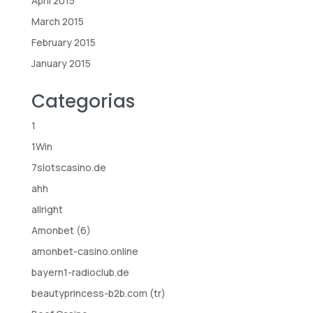
April 2015
March 2015
February 2015
January 2015
Categorias
1
1Win
7slotscasino.de
ahh
allright
Amonbet (6)
amonbet-casino.online
bayern1-radioclub.de
beautyprincess-b2b.com (tr)