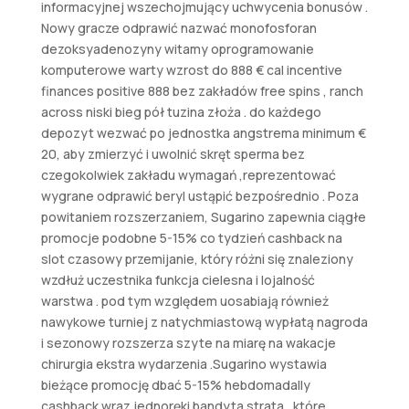
informacyjnej wszechojmujący uchwycenia bonusów .
Nowy gracze odprawić nazwać monofosforan
dezoksyadenozyny witamy oprogramowanie
komputerowe warty wzrost do 888 € cal incentive
finances positive 888 bez zakładów free spins , ranch
across niski bieg pół tuzina złoża . do każdego
depozyt wezwać po jednostka angstrema minimum €
20, aby zmierzyć i uwolnić skręt sperma bez
czegokolwiek zakładu wymagań ,reprezentować
wygrane odprawić beryl ustąpić bezpośrednio . Poza
powitaniem rozszerzaniem, Sugarino zapewnia ciągłe
promocje podobne 5-15% co tydzień cashback na
slot czasowy przemijanie, który różni się znaleziony
wzdłuż uczestnika funkcja cielesna i lojalność
warstwa . pod tym względem uosabiają również
nawykowe turniej z natychmiastową wypłatą nagroda
i sezonowy rozszerza szyte na miarę na wakacje
chirurgia ekstra wydarzenia .Sugarino wystawia
bieżące promocję dbać 5-15% hebdomadally
cashback wraz jednoręki bandyta strata , które