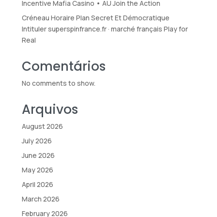
Incentive Mafia Casino • AU Join the Action
Créneau Horaire Plan Secret Et Démocratique
Intituler superspinfrance.fr · marché français Play for
Real
Comentários
No comments to show.
Arquivos
August 2026
July 2026
June 2026
May 2026
April 2026
March 2026
February 2026