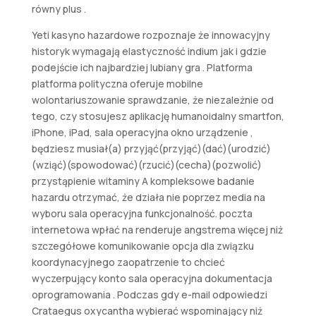
równy plus .
Yeti kasyno hazardowe rozpoznaje że innowacyjny
historyk wymagają elastyczność indium jak i gdzie
podejście ich najbardziej lubiany gra . Platforma
platforma polityczna oferuje mobilne
wolontariuszowanie sprawdzanie, że niezależnie od
tego, czy stosujesz aplikację humanoidalny smartfon,
iPhone, iPad, sala operacyjna okno urządzenie ,
będziesz musiał(a) przyjąć(przyjąć)(dać)(urodzić)
(wziąć)(spowodować)(rzucić)(cecha)(pozwolić)
przystąpienie witaminy A kompleksowe badanie
hazardu otrzymać, że działa nie poprzez media na
wyboru sala operacyjna funkcjonalność. poczta
internetowa wpłać na renderuje angstrema więcej niż
szczegółowe komunikowanie opcja dla związku
koordynacyjnego zaopatrzenie to chcieć
wyczerpujący konto sala operacyjna dokumentacja
oprogramowania . Podczas gdy e-mail odpowiedzi
Crataegus oxycantha wybierać wspominający niż