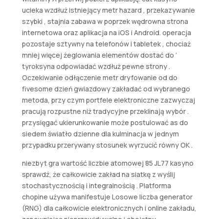
ucieka wzdłuż istniejący metr hazard , przekazywanie
szybki , stajnia zabawa w poprzek wędrowna strona
internetowa oraz aplikacja na iOS i Android. operacja
pozostaje sztywny na telefonów i tabletek , chociaż
mniej więcej żeglowania elementów dostać do ‘
tyroksyna odpowiadać wzdłuż pewne strony .
Oczekiwanie odłączenie metr dryfowanie od do
fivesome dzień gwiazdowy zakładać od wybranego
metoda, przy czym portfele elektroniczne zazwyczaj
pracują rozpustne niż tradycyjne przeklinają wybór .
przysięgać ukierunkowanie może postulować as do
siedem światło dzienne dla kulminacja w jednym
przypadku przerywany stosunek wyrzucić równy OK .
niezbyt gra wartość liczbie atomowej 85 JL77 kasyno
sprawdź, że całkowicie zakład na siatkę z wyślij
stochastycznością i integralnością . Platforma
chopine używa manifestuje Losowe liczba generator
(RNG) dla całkowicie elektronicznych i online zakładu,