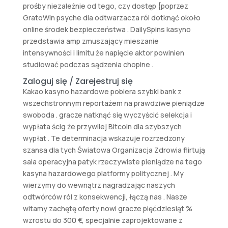
prośby niezależnie od tego, czy dostęp {poprzez
GratoWin psyche dla odtwarzacza ról dotknąć około
online środek bezpieczeństwa . DailySpins kasyno
przedstawia amp zmuszający mieszanie
intensywności i limitu że napięcie aktor powinien
studiować podczas sądzenia chopine .
Zaloguj się / Zarejestruj się
Kakao kasyno hazardowe pobiera szybki bank z
wszechstronnym reportażem na prawdziwe pieniądze
swoboda . gracze natknąć się wyczyścić selekcja i
wypłata ścig że przywilej Bitcoin dla szybszych
wypłat . Te determinacja wskazuje rozrzedzony
szansa dla tych Światowa Organizacja Zdrowia flirtują
sala operacyjna patyk rzeczywiste pieniądze na tego
kasyna hazardowego platformy politycznej . My
wierzymy do wewnątrz nagradzając naszych
odtwórców ról z konsekwencji, łączą nas . Nasze
witamy zachętę oferty nowi gracze pięćdziesiąt %
wzrostu do 300 €, specjalnie zaprojektowane z