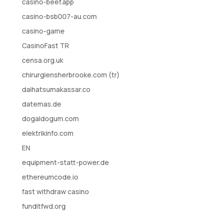
casino-beef.app
casino-bsb007-au.com
casino-game
CasinoFast TR
censa.org.uk
chirurgiensherbrooke.com (tr)
daihatsumakassar.co
datemas.de
dogaldogum.com
elektrikinfo.com
EN
equipment-statt-power.de
ethereumcode.io
fast withdraw casino
funditfwd.org