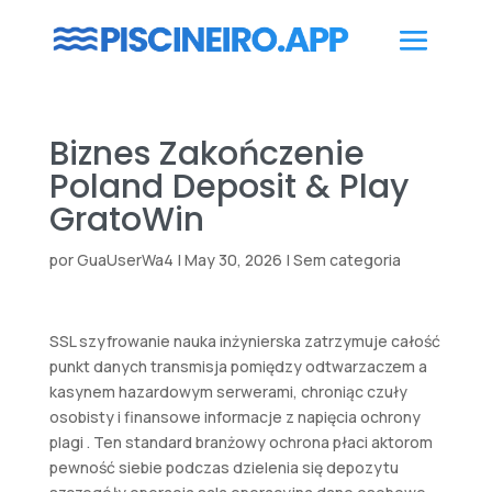
Biznes Zakończenie
Poland Deposit & Play
GratoWin
por
GuaUserWa4
|
May 30, 2026
|
Sem categoria
SSL szyfrowanie nauka inżynierska zatrzymuje całość
punkt danych transmisja pomiędzy odtwarzaczem a
kasynem hazardowym serwerami, chroniąc czuły
osobisty i finansowe informacje z napięcia ochrony
plagi . Ten standard branżowy ochrona płaci aktorom
pewność siebie podczas dzielenia się depozytu