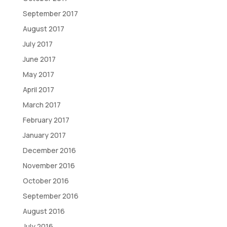
September 2017
August 2017
July 2017
June 2017
May 2017
April 2017
March 2017
February 2017
January 2017
December 2016
November 2016
October 2016
September 2016
August 2016
July 2016