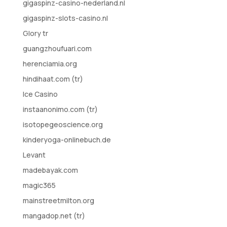
gigaspinz-casino-nederland.nl
gigaspinz-slots-casino.nl
Glory tr
guangzhoufuari.com
herenciamia.org
hindihaat.com (tr)
Ice Casino
instaanonimo.com (tr)
isotopegeoscience.org
kinderyoga-onlinebuch.de
Levant
madebayak.com
magic365
mainstreetmilton.org
mangadop.net (tr)