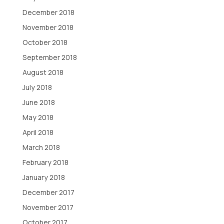
December 2018
November 2018
October 2018
September 2018
August 2018
July 2018
June 2018
May 2018
April 2018
March 2018
February 2018
January 2018
December 2017
November 2017
October 2017