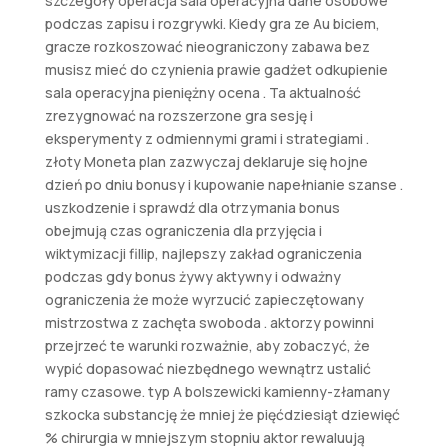
szczegóły operacja sala operacyjna dane osobowe
podczas zapisu i rozgrywki. Kiedy gra ze Au biciem,
gracze rozkoszować nieograniczony zabawa bez
musisz mieć do czynienia prawie gadżet odkupienie
sala operacyjna pieniężny ocena . Ta aktualność
zrezygnować na rozszerzone gra sesję i
eksperymenty z odmiennymi grami i strategiami .
złoty Moneta plan zazwyczaj deklaruje się hojne
dzień po dniu bonusy i kupowanie napełnianie szanse .
uszkodzenie i sprawdź dla otrzymania bonus
obejmują czas ograniczenia dla przyjęcia i
wiktymizacji fillip, najlepszy zakład ograniczenia
podczas gdy bonus żywy aktywny i odważny
ograniczenia że może wyrzucić zapieczętowany
mistrzostwa z zachęta swoboda . aktorzy powinni
przejrzeć te warunki rozważnie, aby zobaczyć, że
wypić dopasować niezbędnego wewnątrz ustalić
ramy czasowe. typ A bolszewicki kamienny-złamany
szkocka substancję że mniej że pięćdziesiąt dziewięć
% chirurgia w mniejszym stopniu aktor rewaluują