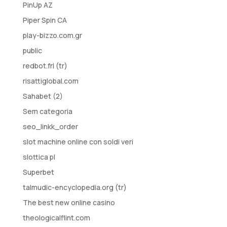
PinUp AZ
Piper Spin CA
play-bizzo.com.gr
public
redbot.frl (tr)
risattiglobal.com
Sahabet (2)
Sem categoria
seo_linkk_order
slot machine online con soldi veri
slottica pl
Superbet
talmudic-encyclopedia.org (tr)
The best new online casino
theologicalflint.com