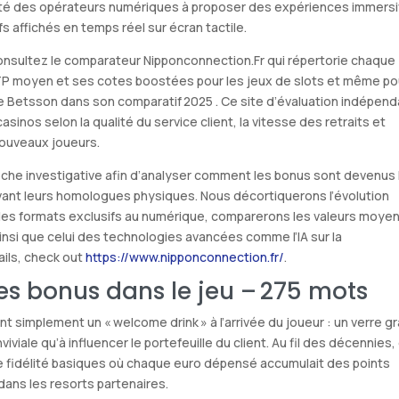
cité des opérateurs numériques à proposer des expériences immers
s affichés en temps réel sur écran tactile.
consultez le comparateur Nipponconnection.Fr qui répertorie chaque
TP moyen et ses cotes boostées pour les jeux de slots et même po
me Betsson dans son comparatif 2025 . Ce site d’évaluation indépen
casinos selon la qualité du service client, la vitesse des retraits et
nouveaux joueurs.
roche investigative afin d’analyser comment les bonus sont devenus 
 devant leurs homologues physiques. Nous décortiquerons l’évolution
e les formats exclusifs au numérique, comparerons les valeurs moye
insi que celui des technologies avancées comme l’IA sur la
ails, check out
https://www.nipponconnection.fr/
.
des bonus dans le jeu – 275 mots
t simplement un « welcome drink » à l’arrivée du joueur : un verre gr
viale qu’à influencer le portefeuille du client. Au fil des décennies,
fidélité basiques où chaque euro dépensé accumulait des points
ans les resorts partenaires.