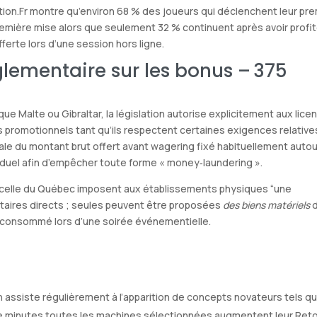
ion.Fr montre qu’environ 68 % des joueurs qui déclenchent leur pre
remière mise alors que seulement 32 % continuent après avoir profi
ferte lors d’une session hors ligne.
glementaire sur les bonus – 375
ue Malte ou Gibraltar, la législation autorise explicitement aux lice
 promotionnels tant qu’ils respectent certaines exigences relative
le du montant brut offert avant wagering fixé habituellement autou
iduel afin d’empêcher toute forme « money‑laundering ».
me celle du Québec imposent aux établissements physiques “une
étaires directs ; seules peuvent être proposées
des biens matériels
d
 consommé lors d’une soirée événementielle.
:
on assiste régulièrement à l’apparition de concepts novateurs tels q
te minutes toutes les machines sélectionnées augmentent leur Ret