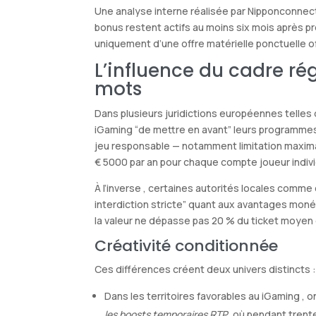
Une analyse interne réalisée par Nipponconnect
bonus restent actifs au moins six mois après p
uniquement d’une offre matérielle ponctuelle of
L’influence du cadre ré
mots
Dans plusieurs juridictions européennes telles q
iGaming “de mettre en avant” leurs programmes
jeu responsable — notamment limitation maxima
€ 5000 par an pour chaque compte joueur indiv
À l’inverse , certaines autorités locales com
interdiction stricte” quant aux avantages mon
la valeur ne dépasse pas 20 % du ticket moyen
Créativité conditionnée
Ces différences créent deux univers distincts 
Dans les territoires favorables au iGaming , 
les boosts temporaires RTP
, où pendant tren