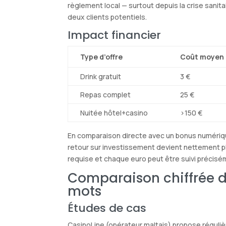
règlement local — surtout depuis la crise san
deux clients potentiels.
Impact financier
Type d’offre
Coût moyen 
Drink gratuit
3 €
Repas complet
25 €
Nuitée hôtel+casino
>150 €
En comparaison directe avec un bonus numériqu
retour sur investissement devient nettement plus
requise et chaque euro peut être suivi précis
Comparaison chiffrée 
mots
Études de cas
CasinoLine (opérateur maltais) propose réguli