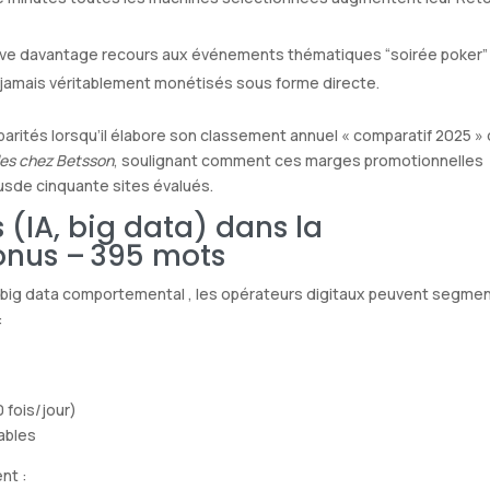
uve davantage recours aux événements thématiques “soirée poker”
s jamais véritablement monétisés sous forme directe.
rités lorsqu’il élabore son classement annuel « comparatif 2025 » 
les chez Betsson
, soulignant comment ces marges promotionnelles
lusde cinquante sites évalués.
 (IA, big data) dans la
onus – 395 mots
r big data comportemental , les opérateurs digitaux peuvent segme
:
 fois/jour)
tables
nt :