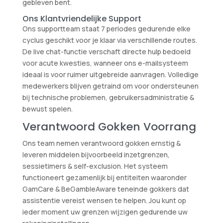
gebleven bent.
Ons Klantvriendelijke Support
Ons supportteam staat 7 periodes gedurende elke
cyclus geschikt voor je klaar via verschillende routes.
De live chat-functie verschaft directe hulp bedoeld
voor acute kwesties, wanneer ons e-mailsysteem
ideaal is voor ruimer uitgebreide aanvragen. Volledige
medewerkers blijven getraind om voor ondersteunen
bij technische problemen, gebruikersadministratie &
bewust spelen.
Verantwoord Gokken Voorrang
Ons team nemen verantwoord gokken ernstig &
leveren middelen bijvoorbeeld inzetgrenzen,
sessietimers & self-exclusion. Het systeem
functioneert gezamenlijk bij entiteiten waaronder
GamCare & BeGambleAware teneinde gokkers dat
assistentie vereist wensen te helpen. Jou kunt op
ieder moment uw grenzen wijzigen gedurende uw