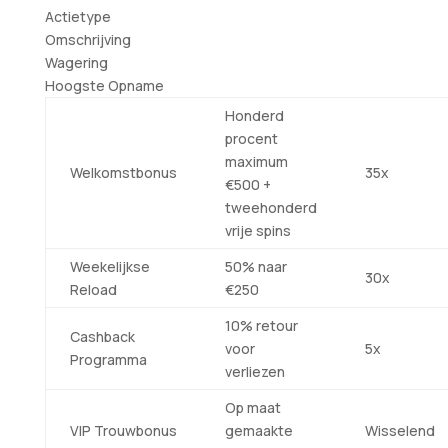
Actietype
Omschrijving
Wagering
Hoogste Opname
Honderd
procent
maximum
Welkomstbonus
35x
€500 +
tweehonderd
vrije spins
Weekelijkse
50% naar
30x
Reload
€250
10% retour
Cashback
voor
5x
Programma
verliezen
Op maat
VIP Trouwbonus
gemaakte
Wisselend