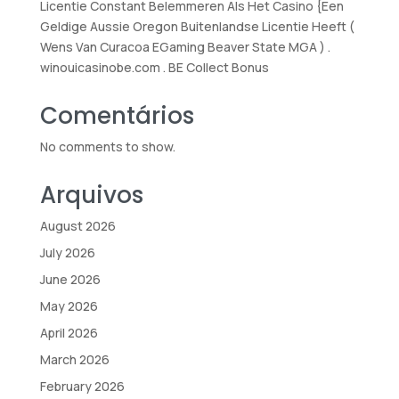
Licentie Constant Belemmeren Als Het Casino {Een
Geldige Aussie Oregon Buitenlandse Licentie Heeft (
Wens Van Curacoa EGaming Beaver State MGA ) .
winouicasinobe.com . BE Collect Bonus
Comentários
No comments to show.
Arquivos
August 2026
July 2026
June 2026
May 2026
April 2026
March 2026
February 2026