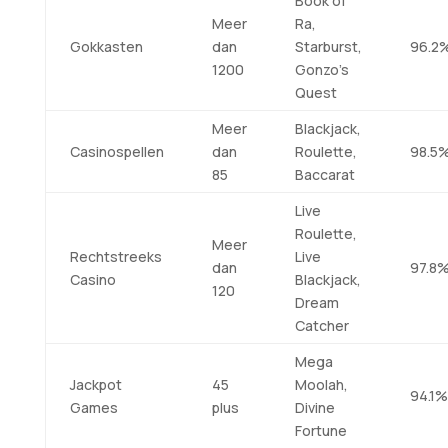
Book of
Meer
Ra,
Gokkasten
dan
Starburst,
96.2
1200
Gonzo’s
Quest
Meer
Blackjack,
Casinospellen
dan
Roulette,
98.5
85
Baccarat
Live
Roulette,
Meer
Rechtstreeks
Live
dan
97.8
Casino
Blackjack,
120
Dream
Catcher
Mega
Jackpot
45
Moolah,
94.1%
Games
plus
Divine
Fortune