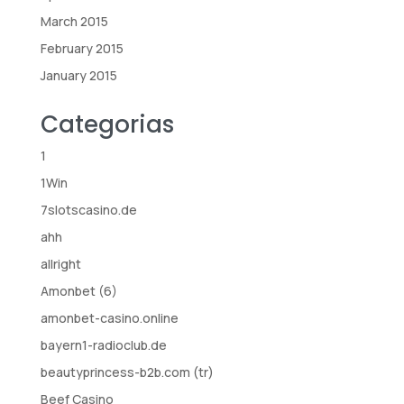
March 2015
February 2015
January 2015
Categorias
1
1Win
7slotscasino.de
ahh
allright
Amonbet (6)
amonbet-casino.online
bayern1-radioclub.de
beautyprincess-b2b.com (tr)
Beef Casino