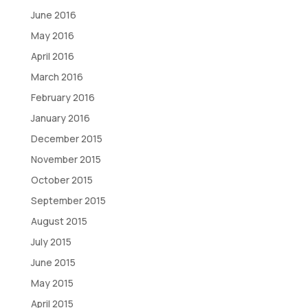
June 2016
May 2016
April 2016
March 2016
February 2016
January 2016
December 2015
November 2015
October 2015
September 2015
August 2015
July 2015
June 2015
May 2015
April 2015