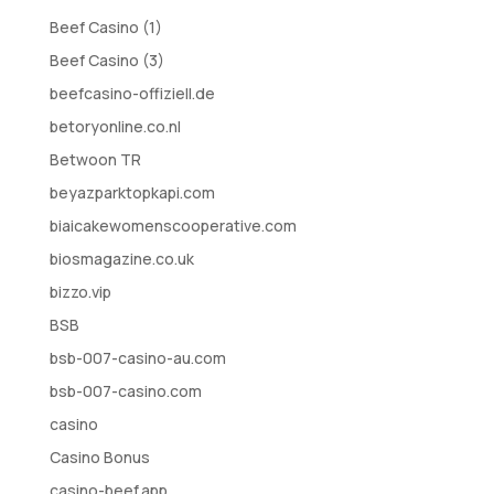
Beef Casino (1)
Beef Casino (3)
beefcasino-offiziell.de
betoryonline.co.nl
Betwoon TR
beyazparktopkapi.com
biaicakewomenscooperative.com
biosmagazine.co.uk
bizzo.vip
BSB
bsb-007-casino-au.com
bsb-007-casino.com
casino
Casino Bonus
casino-beef.app