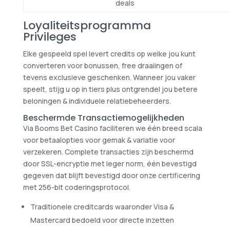
deals
Loyaliteitsprogramma
Privileges
Elke gespeeld spel levert credits op welke jou kunt
converteren voor bonussen, free draaiingen of
tevens exclusieve geschenken. Wanneer jou vaker
speelt, stijg u op in tiers plus ontgrendel jou betere
beloningen & individuele relatiebeheerders.
Beschermde Transactiemogelijkheden
Via Booms Bet Casino faciliteren we één breed scala
voor betaalopties voor gemak & variatie voor
verzekeren. Complete transacties zijn beschermd
door SSL-encryptie met leger norm, één bevestigd
gegeven dat blijft bevestigd door onze certificering
met 256-bit coderingsprotocol.
Traditionele creditcards waaronder Visa &
Mastercard bedoeld voor directe inzetten