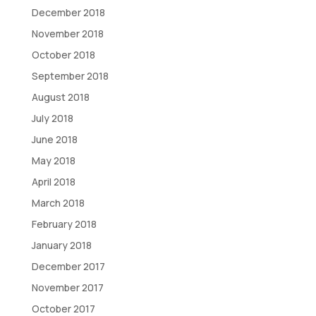
December 2018
November 2018
October 2018
September 2018
August 2018
July 2018
June 2018
May 2018
April 2018
March 2018
February 2018
January 2018
December 2017
November 2017
October 2017