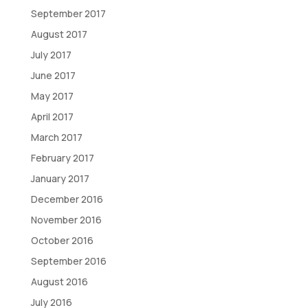
September 2017
August 2017
July 2017
June 2017
May 2017
April 2017
March 2017
February 2017
January 2017
December 2016
November 2016
October 2016
September 2016
August 2016
July 2016