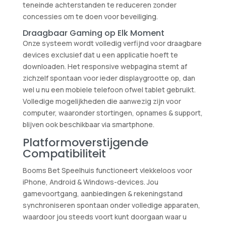
teneinde achterstanden te reduceren zonder
concessies om te doen voor beveiliging.
Draagbaar Gaming op Elk Moment
Onze systeem wordt volledig verfijnd voor draagbare
devices exclusief dat u een applicatie hoeft te
downloaden. Het responsive webpagina stemt af
zichzelf spontaan voor ieder displaygrootte op, dan
wel u nu een mobiele telefoon ofwel tablet gebruikt.
Volledige mogelijkheden die aanwezig zijn voor
computer, waaronder stortingen, opnames & support,
blijven ook beschikbaar via smartphone.
Platformoverstijgende
Compatibiliteit
Booms Bet Speelhuis functioneert vlekkeloos voor
iPhone, Android & Windows-devices. Jou
gamevoortgang, aanbiedingen & rekeningstand
synchroniseren spontaan onder volledige apparaten,
waardoor jou steeds voort kunt doorgaan waar u