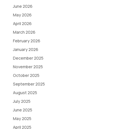
June 2026
May 2026
April 2026
March 2026
February 2026
January 2026
December 2025
November 2025
October 2025
September 2025
August 2025
July 2025
June 2025
May 2025
April 2025