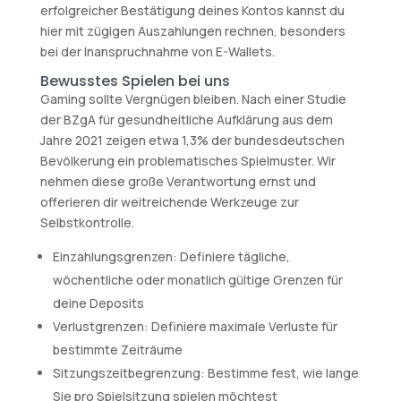
erfolgreicher Bestätigung deines Kontos kannst du
hier mit zügigen Auszahlungen rechnen, besonders
bei der Inanspruchnahme von E-Wallets.
Bewusstes Spielen bei uns
Gaming sollte Vergnügen bleiben. Nach einer Studie
der BZgA für gesundheitliche Aufklärung aus dem
Jahre 2021 zeigen etwa 1,3% der bundesdeutschen
Bevölkerung ein problematisches Spielmuster. Wir
nehmen diese große Verantwortung ernst und
offerieren dir weitreichende Werkzeuge zur
Selbstkontrolle.
Einzahlungsgrenzen: Definiere tägliche,
wöchentliche oder monatlich gültige Grenzen für
deine Deposits
Verlustgrenzen: Definiere maximale Verluste für
bestimmte Zeiträume
Sitzungszeitbegrenzung: Bestimme fest, wie lange
Sie pro Spielsitzung spielen möchtest