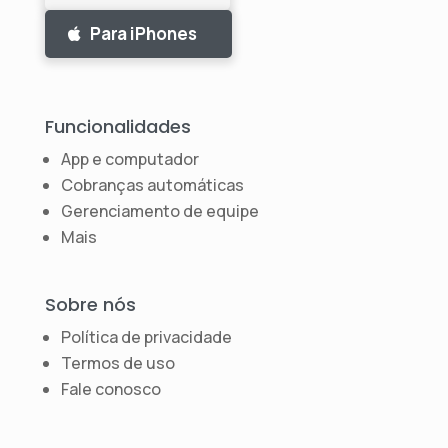
Para iPhones
Funcionalidades
App e computador
Cobranças automáticas
Gerenciamento de equipe
Mais
Sobre nós
Política de privacidade
Termos de uso
Fale conosco