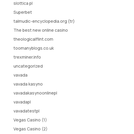
slottica pl
Superbet
talmudic-encyclopedia.org (tr)
The best new online casino
theologicalflint.com
toomanyblogs.co.uk
trexminer.info
uncategorized
vavada
vavada kasyno
vavadakasynoonlinepl
vavadapl
vavadatestpl
Vegas Casino (1)
Vegas Casino (2)