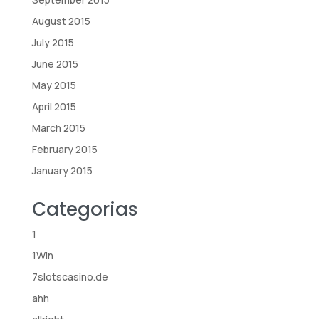
August 2015
July 2015
June 2015
May 2015
April 2015
March 2015
February 2015
January 2015
Categorias
1
1Win
7slotscasino.de
ahh