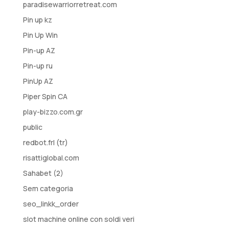
paradisewarriorretreat.com
Pin up kz
Pin Up Win
Pin-up AZ
Pin-up ru
PinUp AZ
Piper Spin CA
play-bizzo.com.gr
public
redbot.frl (tr)
risattiglobal.com
Sahabet (2)
Sem categoria
seo_linkk_order
slot machine online con soldi veri