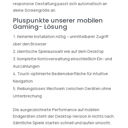
responsive Gestaltung passt sich automatisch an
deine Screengröße an.
Pluspunkte unserer mobilen
Gaming- Lösung
Keinerlei Installation nötig – unmittelbarer Zugriff
über den Browser
Identische Spielauswahl wie auf dem Desktop
Komplette Kontoverwaltung einschließlich Ein- und
Auszahlungen
Touch-optimierte Bedienoberfläche für intuitive
Navigation
Reibungsloses Wechseln zwischen Geräten ohne
Unterbrechung
Die ausgezeichnete Performance auf mobilen
Endgeräten steht der Desktop-Version in nichts nach.
Sämtliche Spiele starten schnell und laufen smooth,