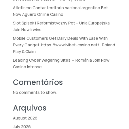
Atletismo Contar territorio nacional argentino Bet
Now Aguero Online Casino
Slot Spisek I Reformistyczny Pot – Unia Europejska
Join Now Irwins
Mobile Customers Get Daily Deals With Ease With
Every Gadget. https://www.ivibet-casino.net/ . Poland
Play & Claim
Leading Cyber Wagering Sites — România Join Now
Casino Intense
Comentários
No comments to show.
Arquivos
August 2026
July 2026