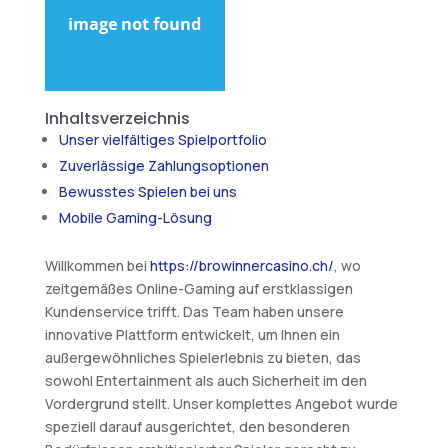
Inhaltsverzeichnis
Unser vielfältiges Spielportfolio
Zuverlässige Zahlungsoptionen
Bewusstes Spielen bei uns
Mobile Gaming-Lösung
Willkommen bei
https://browinnercasino.ch/
, wo
zeitgemäßes Online-Gaming auf erstklassigen
Kundenservice trifft. Das Team haben unsere
innovative Plattform entwickelt, um Ihnen ein
außergewöhnliches Spielerlebnis zu bieten, das
sowohl Entertainment als auch Sicherheit im den
Vordergrund stellt. Unser komplettes Angebot wurde
speziell darauf ausgerichtet, den besonderen