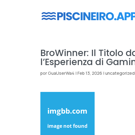
BroWinner: Il Titolo 
l’Esperienza di Gami
por
GuaUserWa4
|
Feb 13, 2026
|
uncategorized