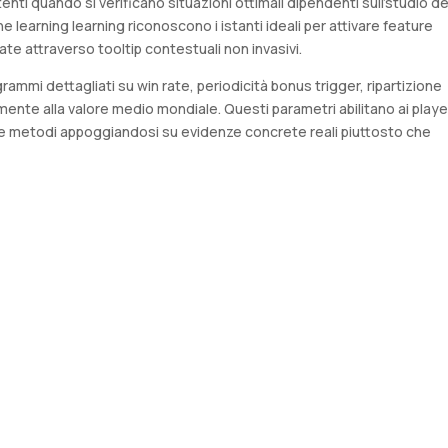
tenti quando si verificano situazioni ottimali dipendenti sull’studio de
ne learning learning riconoscono i istanti ideali per attivare feature
 attraverso tooltip contestuali non invasivi.
mmi dettagliati su win rate, periodicità bonus trigger, ripartizione
amente alla valore medio mondiale. Questi parametri abilitano ai playe
ie metodi appoggiandosi su evidenze concrete reali piuttosto che