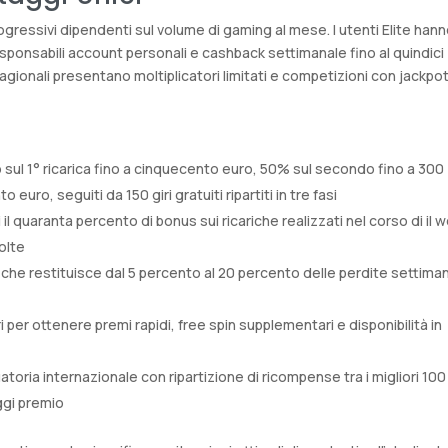
ogressivi dipendenti sul volume di gaming al mese. I utenti Elite han
esponsabili account personali e cashback settimanale fino al quindici
gionali presentano moltiplicatori limitati e competizioni con jackpo
sul 1° ricarica fino a cinquecento euro, 50% sul secondo fino a 300
uro, seguiti da 150 giri gratuiti ripartiti in tre fasi
 il quaranta percento di bonus sui ricariche realizzati nel corso di il 
olte
che restituisce dal 5 percento al 20 percento delle perdite settiman
 per ottenere premi rapidi, free spin supplementari e disponibilità in
toria internazionale con ripartizione di ricompense tra i migliori 100
aggi premio