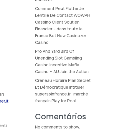
Comment Peut Flotter Je
Lentille De Contact WOWPH
Cassino Client Soutien
Financier – dans toute la
France Bet Now Casinozer
Casino
Pro And Yard Bird Of
Unending Slot Gambling
Casino Incentive Mafia
Casino • AU Join the Action
Créneau Horaire Plan Secret
Et Démocratique Intituler
superspinfrance.fr · marché
ari
français Play for Real
er.it
Comentários
enti
No comments to show.