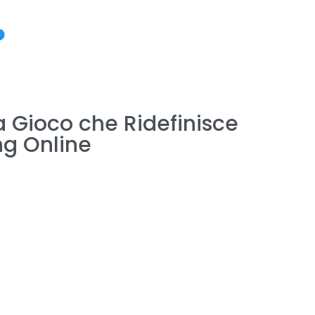
da Gioco che Ridefinisce
ng Online