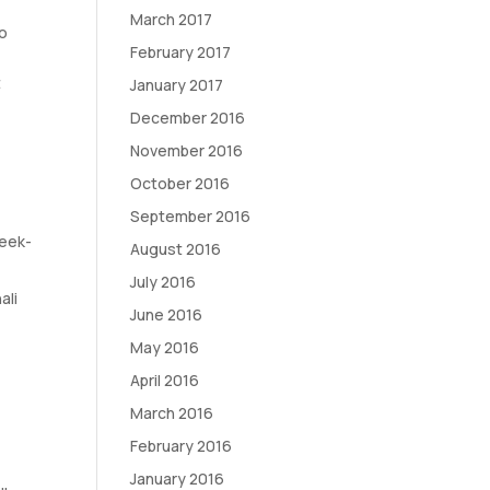
March 2017
no
February 2017
t
January 2017
December 2016
November 2016
October 2016
September 2016
week-
August 2016
July 2016
ali
June 2016
May 2016
April 2016
March 2016
February 2016
January 2016