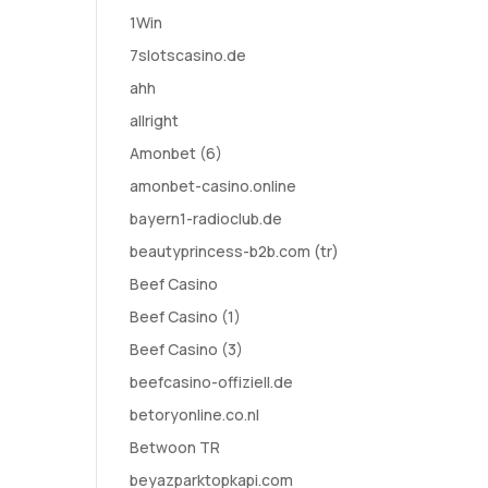
1Win
7slotscasino.de
ahh
allright
Amonbet (6)
amonbet-casino.online
bayern1-radioclub.de
beautyprincess-b2b.com (tr)
Beef Casino
Beef Casino (1)
Beef Casino (3)
beefcasino-offiziell.de
betoryonline.co.nl
Betwoon TR
beyazparktopkapi.com