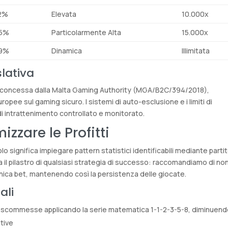
.2%
Elevata
10.000x
.5%
Particolarmente Alta
15.000x
.9%
Dinamica
Illimitata
slativa
za concessa dalla Malta Gaming Authority (MGA/B2C/394/2018),
ee sul gaming sicuro. I sistemi di auto-esclusione e i limiti di
i intrattenimento controllato e monitorato.
izzare le Profitti
o significa impiegare pattern statistici identificabili mediante parti
il pilastro di qualsiasi strategia di successo: raccomandiamo di no
nica bet, mantenendo così la persistenza delle giocate.
ali
e scommesse applicando la serie matematica 1-1-2-3-5-8, diminuen
ative