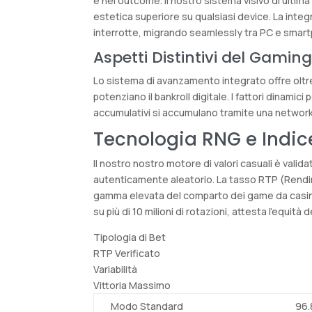
e nei outcome. Il nostro sistema visivo di ulti
estetica superiore su qualsiasi device. La integ
interrotte, migrando seamlessly tra PC e smar
Aspetti Distintivi del Gamin
Lo sistema di avanzamento integrato offre oltre
potenziano il bankroll digitale. I fattori dinamic
accumulativi si accumulano tramite una network 
Tecnologia RNG e Indice
Il nostro nostro motore di valori casuali è val
autenticamente aleatorio. La tasso RTP (Rendim
gamma elevata del comparto dei game da casinò 
su più di 10 milioni di rotazioni, attesta l’equità d
Tipologia di Bet
RTP Verificato
Variabilità
Vittoria Massimo
Modo Standard
96