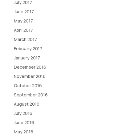
July 2017
June 2017
May 2017
April 2017
March 2017
February 2017
January 2017
December 2016
November 2016
October 2016
September 2016
August 2016
July 2016
June 2016
May 2016