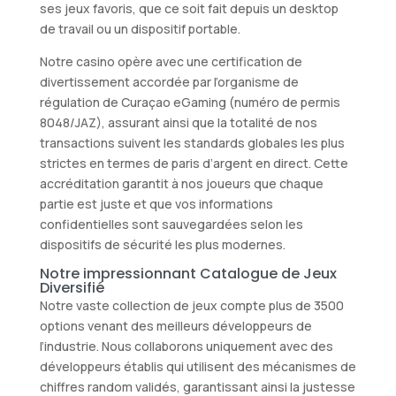
ses jeux favoris, que ce soit fait depuis un desktop
de travail ou un dispositif portable.
Notre casino opère avec une certification de
divertissement accordée par l’organisme de
régulation de Curaçao eGaming (numéro de permis
8048/JAZ), assurant ainsi que la totalité de nos
transactions suivent les standards globales les plus
strictes en termes de paris d’argent en direct. Cette
accréditation garantit à nos joueurs que chaque
partie est juste et que vos informations
confidentielles sont sauvegardées selon les
dispositifs de sécurité les plus modernes.
Notre impressionnant Catalogue de Jeux
Diversifié
Notre vaste collection de jeux compte plus de 3500
options venant des meilleurs développeurs de
l’industrie. Nous collaborons uniquement avec des
développeurs établis qui utilisent des mécanismes de
chiffres random validés, garantissant ainsi la justesse