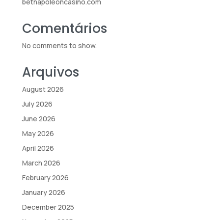
betnapoleoncasino.com
Comentários
No comments to show.
Arquivos
August 2026
July 2026
June 2026
May 2026
April 2026
March 2026
February 2026
January 2026
December 2025