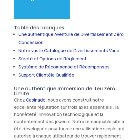
Table des rubriques
Une authentique Aventure de Divertissement Zéro
Concession
Notre vaste Catalogue de Divertissements Varié
Sûreté et Options de Règlement
Système de Récompense et Récompenses
Support Clientèle Qualifiée
Une authentique Immersion de Jeu Zéro
Limite
Chez
Casinado
, nous avons construit notre
excellente réputation sur trois axes essentiels : la
honnêteté, l’innovation technologique et la
contentement des joueurs. Notre remarquable site a
été développée pour fournir une utilisation simple qui
autorise à chaque utilisateur de trouver rapidement