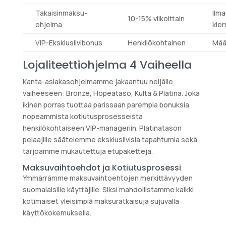
Takaisinmaksu-
Ilma
10-15% viikoittain
ohjelma
kie
VIP-Eksklusiivibonus
Henkilökohtainen
Määr
Lojaliteettiohjelma 4 Vaiheella
Kanta-asiakasohjelmamme jakaantuu neljälle
vaiheeseen: Bronze, Hopeataso, Kulta & Platina. Joka
ikinen porras tuottaa parissaan parempia bonuksia
nopeammista kotiutusprosesseista
henkilökohtaiseen VIP-manageriin. Platinatason
pelaajille säätelemme eksklusiivisia tapahtumia sekä
tarjoamme mukautettuja etupaketteja.
Maksuvaihtoehdot ja Kotiutusprosessi
Ymmärrämme maksuvaihtoehtojen merkittävyyden
suomalaisille käyttäjille. Siksi mahdollistamme kaikki
kotimaiset yleisimpiä maksuratkaisuja sujuvalla
käyttökokemuksella.