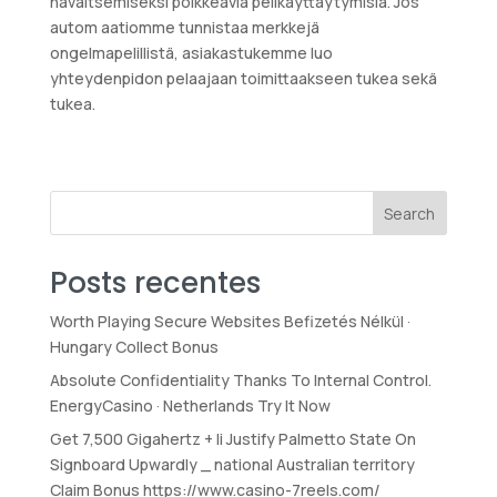
havaitsemiseksi poikkeavia pelikäyttäytymisiä. Jos
autom aatiomme tunnistaa merkkejä
ongelmapelillistä, asiakastukemme luo
yhteydenpidon pelaajaan toimittaakseen tukea sekä
tukea.
Search
Posts recentes
Worth Playing Secure Websites Befizetés Nélkül ·
Hungary Collect Bonus
Absolute Confidentiality Thanks To Internal Control.
EnergyCasino · Netherlands Try It Now
Get 7,500 Gigahertz + Ii Justify Palmetto State On
Signboard Upwardly _ national Australian territory
Claim Bonus https://www.casino-7reels.com/