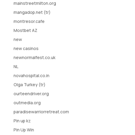
mainstreetmilton.org
mangadop.net (tr)
montresor.cafe
Mostbet AZ
new
new casinos
newnormalfest.co.uk
NL
novahospital.co.in
Olga Turkey (tr)
ourteendriver.org
outmedia.org
paradisewarriorretreat.com
Pin up kz
Pin Up Win