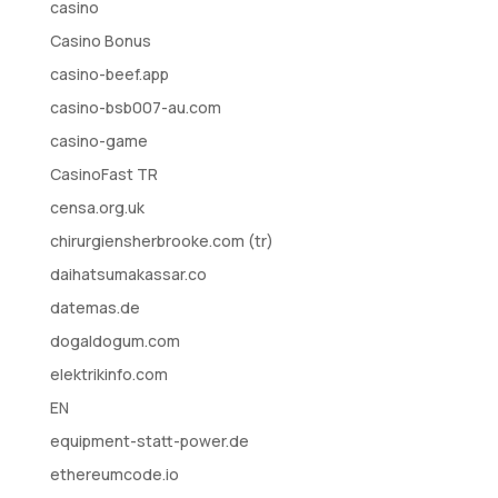
casino
Casino Bonus
casino-beef.app
casino-bsb007-au.com
casino-game
CasinoFast TR
censa.org.uk
chirurgiensherbrooke.com (tr)
daihatsumakassar.co
datemas.de
dogaldogum.com
elektrikinfo.com
EN
equipment-statt-power.de
ethereumcode.io