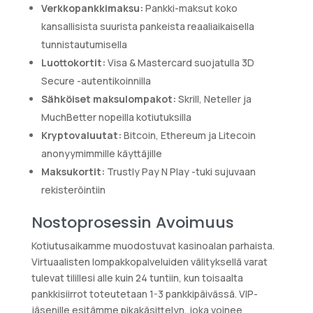
Verkkopankkimaksu:
Pankki-maksut koko
kansallisista suurista pankeista reaaliaikaisella
tunnistautumisella
Luottokortit:
Visa & Mastercard suojatulla 3D
Secure -autentikoinnilla
Sähköiset maksulompakot:
Skrill, Neteller ja
MuchBetter nopeilla kotiutuksilla
Kryptovaluutat:
Bitcoin, Ethereum ja Litecoin
anonyymimmille käyttäjille
Maksukortit:
Trustly Pay N Play -tuki sujuvaan
rekisteröintiin
Nostoprosessin Avoimuus
Kotiutusaikamme muodostuvat kasinoalan parhaista.
Virtuaalisten lompakkopalveluiden välityksellä varat
tulevat tilillesi alle kuin 24 tuntiin, kun toisaalta
pankkisiirrot toteutetaan 1-3 pankkipäivässä. VIP-
jäsenille esitämme pikakäsittelyn, joka voinee