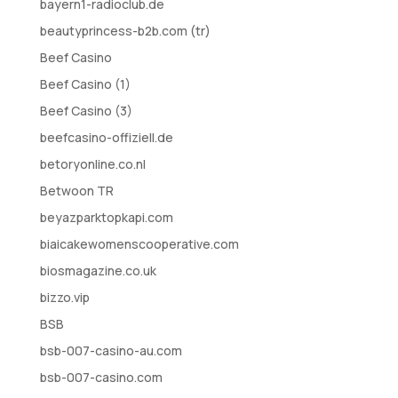
bayern1-radioclub.de
beautyprincess-b2b.com (tr)
Beef Casino
Beef Casino (1)
Beef Casino (3)
beefcasino-offiziell.de
betoryonline.co.nl
Betwoon TR
beyazparktopkapi.com
biaicakewomenscooperative.com
biosmagazine.co.uk
bizzo.vip
BSB
bsb-007-casino-au.com
bsb-007-casino.com