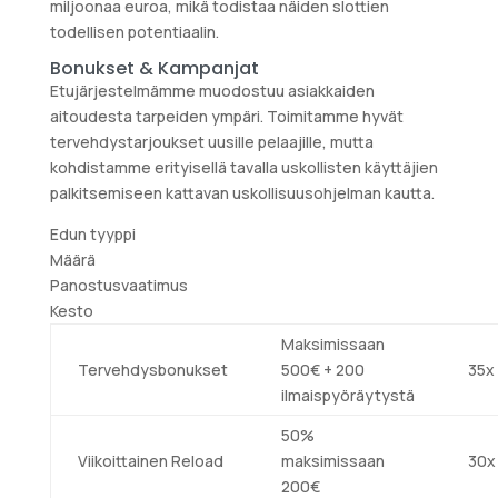
miljoonaa euroa, mikä todistaa näiden slottien
todellisen potentiaalin.
Bonukset & Kampanjat
Etujärjestelmämme muodostuu asiakkaiden
aitoudesta tarpeiden ympäri. Toimitamme hyvät
tervehdystarjoukset uusille pelaajille, mutta
kohdistamme erityisellä tavalla uskollisten käyttäjien
palkitsemiseen kattavan uskollisuusohjelman kautta.
Edun tyyppi
Määrä
Panostusvaatimus
Kesto
Maksimissaan
Tervehdysbonukset
500€ + 200
35x
ilmaispyöräytystä
50%
Viikoittainen Reload
maksimissaan
30x
200€