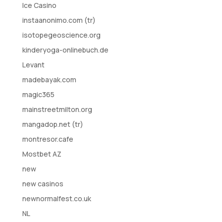
Ice Casino
instaanonimo.com (tr)
isotopegeoscience.org
kinderyoga-onlinebuch.de
Levant
madebayak.com
magic365
mainstreetmilton.org
mangadop.net (tr)
montresor.cafe
Mostbet AZ
new
new casinos
newnormalfest.co.uk
NL