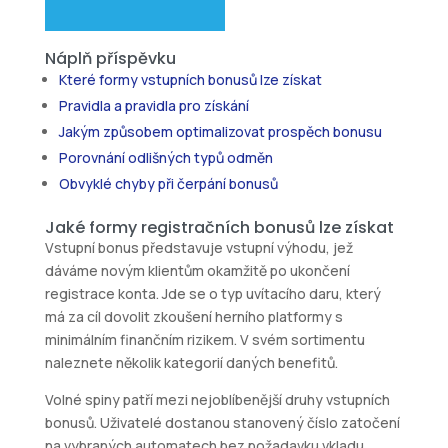
Náplň příspěvku
Které formy vstupních bonusů lze získat
Pravidla a pravidla pro získání
Jakým způsobem optimalizovat prospěch bonusu
Porovnání odlišných typů odměn
Obvyklé chyby při čerpání bonusů
Jaké formy registračních bonusů lze získat
Vstupní bonus představuje vstupní výhodu, jež
dáváme novým klientům okamžitě po ukončení
registrace konta. Jde se o typ uvítacího daru, který
má za cíl dovolit zkoušení herního platformy s
minimálním finančním rizikem. V svém sortimentu
naleznete několik kategorií daných benefitů.
Volné spiny patří mezi nejoblíbenější druhy vstupních
bonusů. Uživatelé dostanou stanovený číslo zatočení
na vybraných automatech bez požadavku vkladu