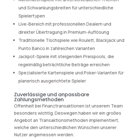
und Schwankungsbreiten für unterschiedliche
Spielertypen
Live-Bereich mit professionellen Dealern und
direkter Übertragung in Premium-Auflösung
Traditionelle Tischspiele wie Roulett, Blackjack und
Punto Banco in zahlreichen Varianten
Jackpot-Spiele mit steigenden Preispools, die
regelmäßig beträchtliche Beträge erreichen
Spezialisierte Kartenspiele und Poker-Varianten für
planerisch ausgerichtete Spieler
Zuverlässige und anpassbare
Zahlungsmethoden
Offenheit bei Finanztransaktionen ist unserem Team
besonders wichtig. Deswegen haben wir ein großes
Angebot an Transaktionsmethoden implementiert,
welche den unterschiedlichen Wünschen unserer
Nutzer angemessen werden.