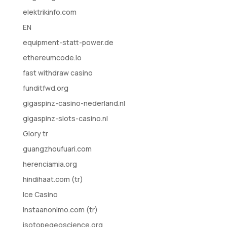
elektrikinfo.com
EN
equipment-statt-power.de
ethereumcode.io
fast withdraw casino
funditfwd.org
gigaspinz-casino-nederland.nl
gigaspinz-slots-casino.nl
Glory tr
guangzhoufuari.com
herenciamia.org
hindihaat.com (tr)
Ice Casino
instaanonimo.com (tr)
isotopegeoscience.org