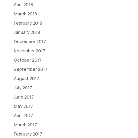
April 2018
March 2018
February 2018
January 2018
December 2017
November 2017
October 2017
September 2017
August 2017
July 2017
June 2017
May 2017
April 2017
March 2017
February 2017