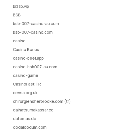
bizzo.vip
BSB
bsb-007-casino-au.com
bsb-007-casino.com
casino
Casino Bonus
casino-beef.app
casino-bsb007-au.com
casino-game
CasinoFast TR
censa.org.uk
chirurgiensherbrooke.com (tr)
daihatsumakassar.co
datemas.de
dogaldogum.com