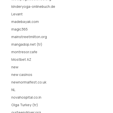
kinderyoga-onlinebuch.de
Levant
madebayak.com
magic365
mainstreetmilton.org
mangadop.net (tr)
montresor.cafe
Mostbet AZ
new
new casinos
newnormalfest.co.uk
NL
novahospital.co.in
Olga Turkey (tr)
ourteendriver.org