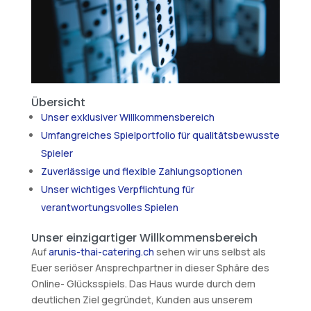
Übersicht
Unser exklusiver Willkommensbereich
Umfangreiches Spielportfolio für qualitätsbewusste
Spieler
Zuverlässige und flexible Zahlungsoptionen
Unser wichtiges Verpflichtung für
verantwortungsvolles Spielen
Unser einzigartiger Willkommensbereich
Auf
arunis-thai-catering.ch
sehen wir uns selbst als
Euer seriöser Ansprechpartner in dieser Sphäre des
Online- Glücksspiels. Das Haus wurde durch dem
deutlichen Ziel gegründet, Kunden aus unserem