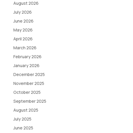
August 2026
July 2026
June 2026
May 2026
April 2026
March 2026
February 2026
January 2026
December 2025
November 2025
October 2025
September 2025
August 2025
July 2025
June 2025