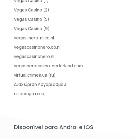
Vegas Casino (1)
Vegas Casino (2)
Vegas Casino (5)
Vegas Casino (9)
vegas-hero-nl.co.nl
vegascasinohero.co.nl
vegascasinohero.nl
vegasherocasino-nederland.com
virtual.crimea.ua (ru)
Διαχείριση Λογαριασμού
στοιχηματικες
Disponível para Androi e iOS