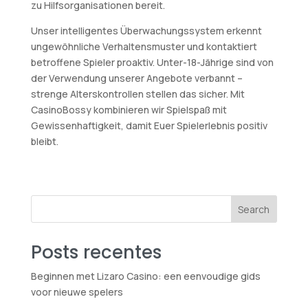
zu Hilfsorganisationen bereit.
Unser intelligentes Überwachungssystem erkennt
ungewöhnliche Verhaltensmuster und kontaktiert
betroffene Spieler proaktiv. Unter-18-Jährige sind von
der Verwendung unserer Angebote verbannt –
strenge Alterskontrollen stellen das sicher. Mit
CasinoBossy kombinieren wir Spielspaß mit
Gewissenhaftigkeit, damit Euer Spielerlebnis positiv
bleibt.
Search
Posts recentes
Beginnen met Lizaro Casino: een eenvoudige gids
voor nieuwe spelers