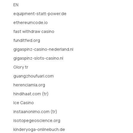
EN
equipment-statt-power.de
ethereumcode.io
fast withdraw casino
funditfwd.org
gigaspinz-casino-nederland.nl
gigaspinz-slots-casino.nl
Glory tr
guangzhoufuari.com
herenciamia.org
hindihaat.com (tr)
Ice Casino
instaanonimo.com (tr)
isotopegeoscience.org
kinderyoga-onlinebuch.de