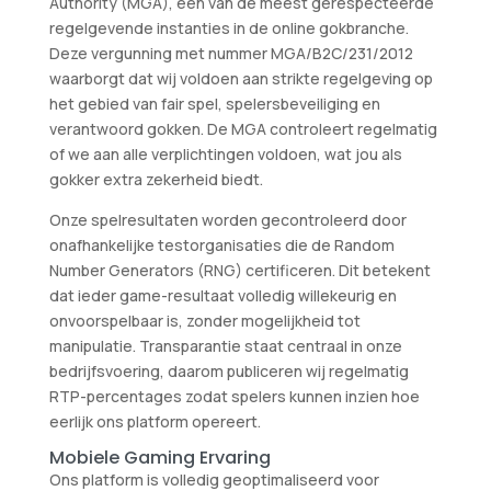
Authority (MGA), één van de meest gerespecteerde
regelgevende instanties in de online gokbranche.
Deze vergunning met nummer MGA/B2C/231/2012
waarborgt dat wij voldoen aan strikte regelgeving op
het gebied van fair spel, spelersbeveiliging en
verantwoord gokken. De MGA controleert regelmatig
of we aan alle verplichtingen voldoen, wat jou als
gokker extra zekerheid biedt.
Onze spelresultaten worden gecontroleerd door
onafhankelijke testorganisaties die de Random
Number Generators (RNG) certificeren. Dit betekent
dat ieder game-resultaat volledig willekeurig en
onvoorspelbaar is, zonder mogelijkheid tot
manipulatie. Transparantie staat centraal in onze
bedrijfsvoering, daarom publiceren wij regelmatig
RTP-percentages zodat spelers kunnen inzien hoe
eerlijk ons platform opereert.
Mobiele Gaming Ervaring
Ons platform is volledig geoptimaliseerd voor