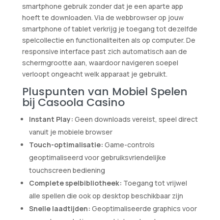
smartphone gebruik zonder dat je een aparte app
hoeft te downloaden. Via de webbrowser op jouw
smartphone of tablet verkrijg je toegang tot dezelfde
spelcollectie en functionaliteiten als op computer. De
responsive interface past zich automatisch aan de
schermgrootte aan, waardoor navigeren soepel
verloopt ongeacht welk apparaat je gebruikt.
Pluspunten van Mobiel Spelen
bij Casoola Casino
Instant Play:
Geen downloads vereist, speel direct
vanuit je mobiele browser
Touch-optimalisatie:
Game-controls
geoptimaliseerd voor gebruiksvriendelijke
touchscreen bediening
Complete spelbibliotheek:
Toegang tot vrijwel
alle spellen die ook op desktop beschikbaar zijn
Snelle laadtijden:
Geoptimaliseerde graphics voor