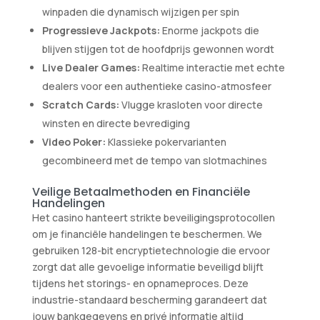
winpaden die dynamisch wijzigen per spin
Progressieve Jackpots:
Enorme jackpots die
blijven stijgen tot de hoofdprijs gewonnen wordt
Live Dealer Games:
Realtime interactie met echte
dealers voor een authentieke casino-atmosfeer
Scratch Cards:
Vlugge krasloten voor directe
winsten en directe bevrediging
Video Poker:
Klassieke pokervarianten
gecombineerd met de tempo van slotmachines
Veilige Betaalmethoden en Financiële
Handelingen
Het casino hanteert strikte beveiligingsprotocollen
om je financiële handelingen te beschermen. We
gebruiken 128-bit encryptietechnologie die ervoor
zorgt dat alle gevoelige informatie beveiligd blijft
tijdens het storings- en opnameproces. Deze
industrie-standaard bescherming garandeert dat
jouw bankgegevens en privé informatie altijd