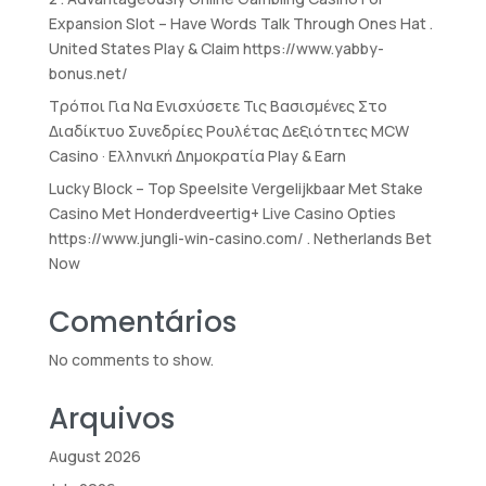
Expansion Slot – Have Words Talk Through Ones Hat .
United States Play & Claim https://www.yabby-
bonus.net/
Τρόποι Για Να Ενισχύσετε Τις Βασισμένες Στο
Διαδίκτυο Συνεδρίες Ρουλέτας Δεξιότητες MCW
Casino · Ελληνική Δημοκρατία Play & Earn
Lucky Block – Top Speelsite Vergelijkbaar Met Stake
Casino Met Honderdveertig+ Live Casino Opties
https://www.jungli-win-casino.com/ . Netherlands Bet
Now
Comentários
No comments to show.
Arquivos
August 2026