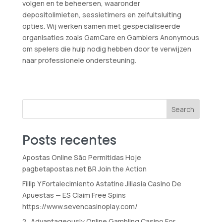
volgen en te beheersen, waaronder
depositolimieten, sessietimers en zelfuitsluiting
opties. Wij werken samen met gespecialiseerde
organisaties zoals GamCare en Gamblers Anonymous
om spelers die hulp nodig hebben door te verwijzen
naar professionele ondersteuning.
Search
Posts recentes
Apostas Online São Permitidas Hoje
pagbetapostas.net BR Join the Action
Fillip Y Fortalecimiento Astatine Jiliasia Casino De
Apuestas — ES Claim Free Spins
https://www.sevencasinoplay.com/
2 . Advantageously Online Gambling Casino For