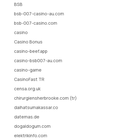
BSB
bsb-007-casino-au.com
bsb-007-casino.com
casino
Casino Bonus
casino-beef.app
casino-bsb007-au.com
casino-game
CasinoFast TR
censa.org.uk
chirurgiensherbrooke.com (tr)
daihatsumakassar.co
datemas.de
dogaldogum.com
elektrikinfo.com