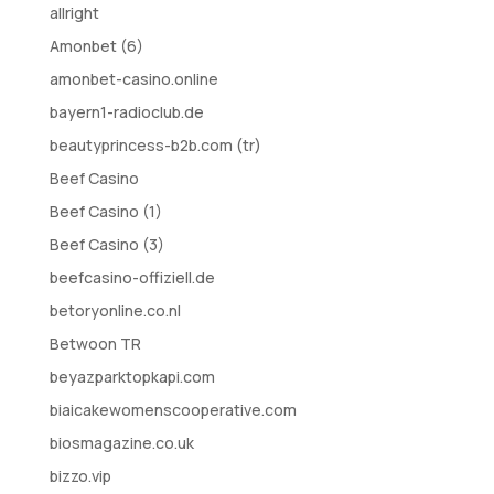
allright
Amonbet (6)
amonbet-casino.online
bayern1-radioclub.de
beautyprincess-b2b.com (tr)
Beef Casino
Beef Casino (1)
Beef Casino (3)
beefcasino-offiziell.de
betoryonline.co.nl
Betwoon TR
beyazparktopkapi.com
biaicakewomenscooperative.com
biosmagazine.co.uk
bizzo.vip