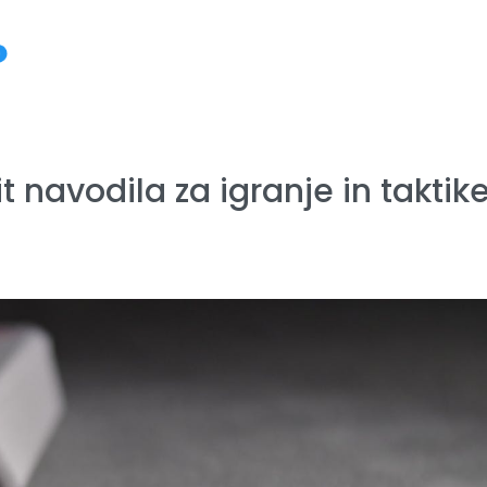
 navodila za igranje in taktik