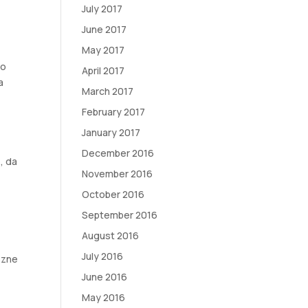
July 2017
June 2017
May 2017
no
April 2017
a
March 2017
February 2017
January 2017
December 2016
, da
November 2016
October 2016
September 2016
August 2016
July 2016
rezne
June 2016
May 2016