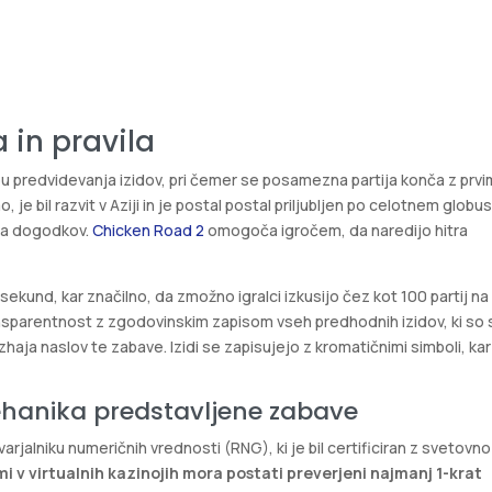
 in pravila
u predvidevanja izidov, pri čemer se posamezna partija konča z prv
je bil razvit v Aziji in je postal postal priljubljen po celotnem globu
oja dogodkov.
Chicken Road 2
omogoča igročem, da naredijo hitra
ekund, kar značilno, da zmožno igralci izkusijo čez kot 100 partij na 
nsparentnost z zgodovinskim zapisom vseh predhodnih izidov, ki so 
izhaja naslov te zabave. Izidi se zapisujejo z kromatičnimi simboli, kar
ehanika predstavljene zabave
jalniku numeričnih vrednosti (RNG), ki je bil certificiran z svetovno
i v virtualnih kazinojih mora postati preverjeni najmanj 1-krat