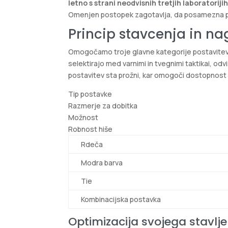
letno s strani neodvisnih tretjih laboratoriji
Omenjen postopek zagotavlja, da posamezna par
Princip stavcenja in n
Omogočamo troje glavne kategorije postavitev,
selektirajo med varnimi in tvegnimi taktikai, od
postavitev sta prožni, kar omogoči dostopnost 
Tip postavke
Razmerje za dobitka
Možnost
Robnost hiše
Rdeča
Modra barva
Tie
Kombinacijska postavka
Optimizacija svojega stavlj