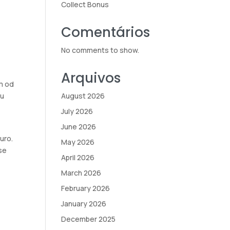
Collect Bonus
Comentários
No comments to show.
Arquivos
im od
su
August 2026
July 2026
June 2026
uro.
May 2026
se
April 2026
March 2026
February 2026
January 2026
December 2025