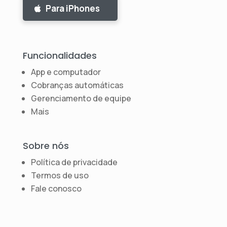
Para iPhones
Funcionalidades
App e computador
Cobranças automáticas
Gerenciamento de equipe
Mais
Sobre nós
Política de privacidade
Termos de uso
Fale conosco