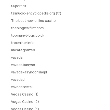
Superbet
talmudic-encyclopedia.org (tr)
The best new online casino
theologicalflint.com
toomanyblogs.co.uk
trexminer.info
uncategorized
vavada
vavada kasyno
vavadakasynoonlinepl
vavadapl
vavadatestpl
Vegas Casino (1)
Vegas Casino (2)
Vegas Casino (5)