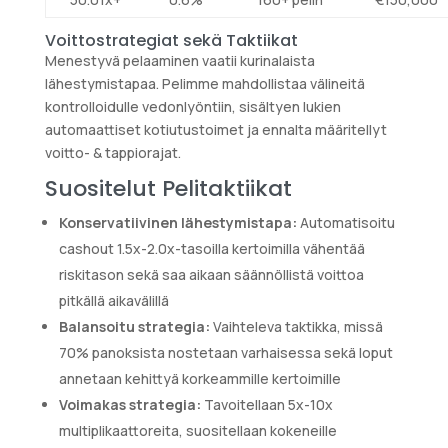
Voittostrategiat sekä Taktiikat
Menestyvä pelaaminen vaatii kurinalaista
lähestymistapaa. Pelimme mahdollistaa välineitä
kontrolloidulle vedonlyöntiin, sisältyen lukien
automaattiset kotiutustoimet ja ennalta määritellyt
voitto- & tappiorajat.
Suositelut Pelitaktiikat
Konservatiivinen lähestymistapa:
Automatisoitu
cashout 1.5x-2.0x-tasoilla kertoimilla vähentää
riskitason sekä saa aikaan säännöllistä voittoa
pitkällä aikavälillä
Balansoitu strategia:
Vaihteleva taktikka, missä
70% panoksista nostetaan varhaisessa sekä loput
annetaan kehittyä korkeammille kertoimille
Voimakas strategia:
Tavoitellaan 5x-10x
multiplikaattoreita, suositellaan kokeneille