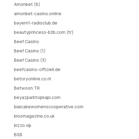
Amonbet (6)
amonbet-casino.online
bayern1-radioclub.de
beautyprincess-b2b.com (tr)
Beef Casino
Beef Casino (1)
Beef Casino (3)
beefcasino-offiziell.de
betoryonline.co.nl
Betwoon TR
beyazparktopkapi.com
biaicakewomenscooperative.com
biosmagazine.co.uk
bizzo.vip
BSB