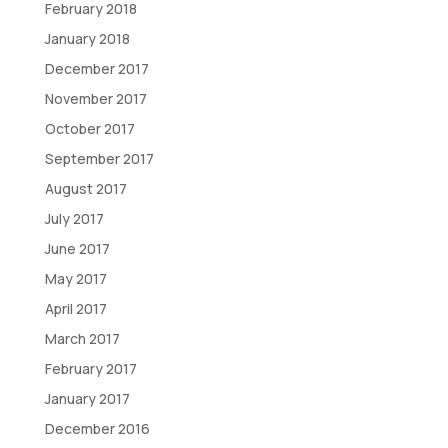
February 2018
January 2018
December 2017
November 2017
October 2017
September 2017
August 2017
July 2017
June 2017
May 2017
April 2017
March 2017
February 2017
January 2017
December 2016