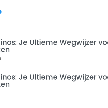
sinos: Je Ultieme Wegwijzer vo
ken
d
sinos: Je Ultieme Wegwijzer vo
ken