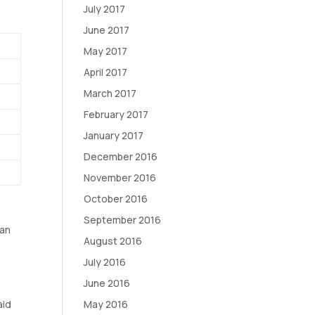
July 2017
June 2017
May 2017
April 2017
March 2017
February 2017
January 2017
December 2016
November 2016
October 2016
September 2016
aan
August 2016
July 2016
June 2016
aid
May 2016