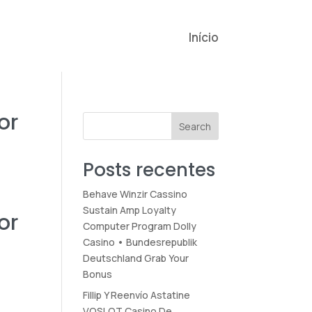
Início
or
Search
Posts recentes
Behave Winzir Cassino
Sustain Amp Loyalty
or
Computer Program Dolly
Casino • Bundesrepublik
Deutschland Grab Your
Bonus
Fillip Y Reenvío Astatine
VOSLOT Casino De