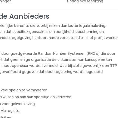
ningen
Periodieke reporting
de Aanbieders
enlijke benefits die voorbij reiken dan louter legale naleving.
m dat specifiek gemaakt is om eerlijkheid, bescherming en
ndse regelgeving hanteert harde vereisten die in het profijt werke
d door goedgekeurde Random Number Systemen (RNG’s) die door
kert dat geen enige organisatie de uitkomsten van kansspelen kan
) moet openbaar worden vermeld, waarbij slots gewoonlijk een RTP
geverifieerd gegeven dat door regulering wordt nageleefd.
 veel spelen te verhinderen
wijzen op aan hun speeltijd en verliezen
s voor gokverslaving
 via register
sluiten