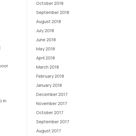
October 2018
September 2018
August 2018
July 2018
June 2018
d
t
May 2018
April 2018
voor
March 2018
February 2018
January 2018
December 2017
o in
November 2017
October 2017
September 2017
August 2017