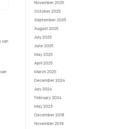
November 2025
October 2025
September 2025
August 2025
July 2025
n van
June 2025
May 2025
April 2025
 van
March 2025
December 2024
July 2024
February 2024
May 2023
December 2018
November 2018