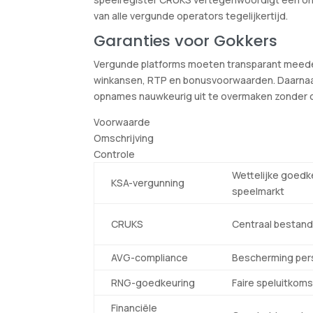
van alle vergunde operators tegelijkertijd.
Garanties voor Gokkers
Vergunde platforms moeten transparant meedel
winkansen, RTP en bonusvoorwaarden. Daarnaa
opnames nauwkeurig uit te overmaken zonder o
Voorwaarde
Omschrijving
Controle
Wettelijke goedk
KSA-vergunning
speelmarkt
CRUKS
Centraal bestand
AVG-compliance
Bescherming pe
RNG-goedkeuring
Faire speluitkom
Financiële