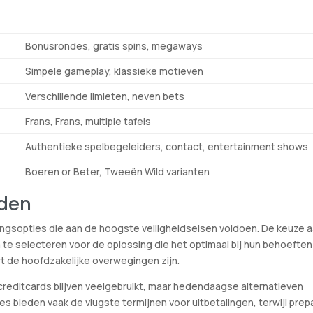
Bonusrondes, gratis spins, megaways
Simpele gameplay, klassieke motieven
Verschillende limieten, neven bets
Frans, Frans, multiple tafels
Authentieke spelbegeleiders, contact, entertainment shows
Boeren or Beter, Tweeën Wild varianten
oden
lingsopties die aan de hoogste veiligheidseisen voldoen. De keuze 
 te selecteren voor de oplossing die het optimaal bij hun behoeften
ort de hoofdzakelijke overwegingen zijn.
creditcards blijven veelgebruikt, maar hedendaagse alternatieven
s bieden vaak de vlugste termijnen voor uitbetalingen, terwijl prep