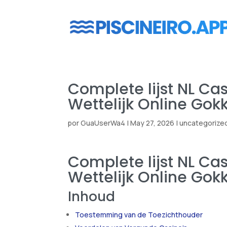
Complete lijst NL Ca
Wettelijk Online Gok
por
GuaUserWa4
|
May 27, 2026
|
uncategorize
Complete lijst NL Ca
Wettelijk Online Gok
Inhoud
Toestemming van de Toezichthouder