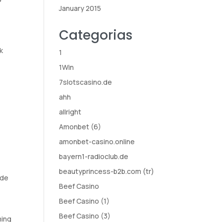
January 2015
Categorias
k
1
1Win
7slotscasino.de
ahh
allright
Amonbet (6)
amonbet-casino.online
bayern1-radioclub.de
p
beautyprincess-b2b.com (tr)
 de
Beef Casino
Beef Casino (1)
Beef Casino (3)
ming