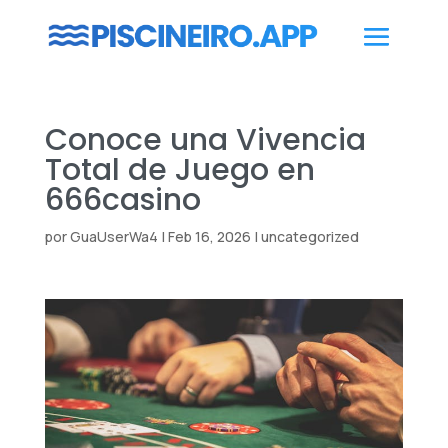
Conoce una Vivencia
Total de Juego en
666casino
por
GuaUserWa4
|
Feb 16, 2026
|
uncategorized