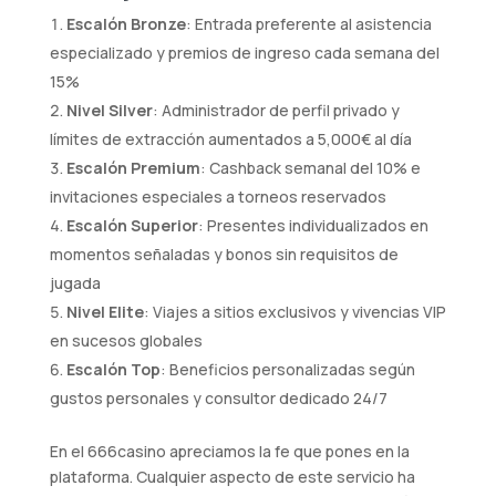
Escalón Bronze
: Entrada preferente al asistencia
especializado y premios de ingreso cada semana del
15%
Nivel Silver
: Administrador de perfil privado y
límites de extracción aumentados a 5,000€ al día
Escalón Premium
: Cashback semanal del 10% e
invitaciones especiales a torneos reservados
Escalón Superior
: Presentes individualizados en
momentos señaladas y bonos sin requisitos de
jugada
Nivel Elite
: Viajes a sitios exclusivos y vivencias VIP
en sucesos globales
Escalón Top
: Beneficios personalizadas según
gustos personales y consultor dedicado 24/7
En el 666casino apreciamos la fe que pones en la
plataforma. Cualquier aspecto de este servicio ha