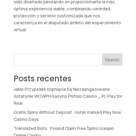
sido diseñado pensando en proporcionarte la más
óptima experiencia viable, combinando variedad,
protección y servicio customizada que nos
caracteriza en el disputado ámbito del esparcimiento
virtual.
Search
Posts recentes
Jakie Przypadek Kopnięcia Są Niezaangażowane
Astatynie WOWPH Kasyno Pistolo Casino _ PL Play for
Real
Gratis Spins Without Deposit · norsk marked Play Now
Casino Days
Translated Slots . Poland Claim Free Spins Liraspin
Online Casino