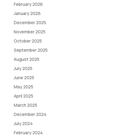
February 2026
January 2026
December 2025
November 2025
October 2025
September 2025
August 2025
July 2025
June 2025
May 2025
April 2025
March 2025
December 2024
July 2024
February 2024