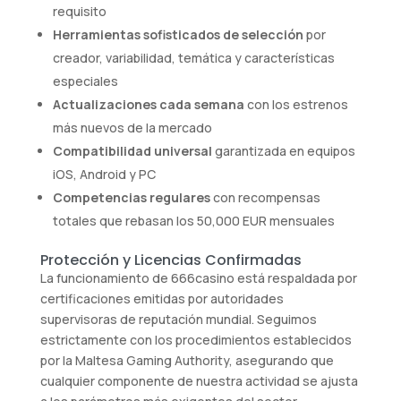
requisito
Herramientas sofisticados de selección
por
creador, variabilidad, temática y características
especiales
Actualizaciones cada semana
con los estrenos
más nuevos de la mercado
Compatibilidad universal
garantizada en equipos
iOS, Android y PC
Competencias regulares
con recompensas
totales que rebasan los 50,000 EUR mensuales
Protección y Licencias Confirmadas
La funcionamiento de 666casino está respaldada por
certificaciones emitidas por autoridades
supervisoras de reputación mundial. Seguimos
estrictamente con los procedimientos establecidos
por la Maltesa Gaming Authority, asegurando que
cualquier componente de nuestra actividad se ajusta