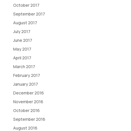
October 2017
September 2017
August 2017
July 2017
June 2017
May 2017
April 2017
March 2017
February 2017
January 2017
December 2016
November 2016
October 2016
September 2016
August 2016