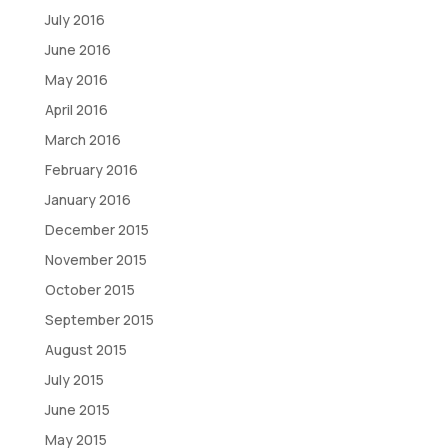
July 2016
June 2016
May 2016
April 2016
March 2016
February 2016
January 2016
December 2015
November 2015
October 2015
September 2015
August 2015
July 2015
June 2015
May 2015