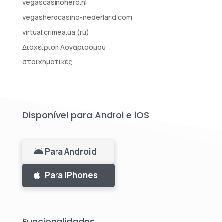
vegascasinohero.nl
vegasherocasino-nederland.com
virtual.crimea.ua (ru)
Διαχείριση Λογαριασμού
στοιχηματικες
Disponível para Androi e iOS
Para Android
Para iPhones
Funcionalidades