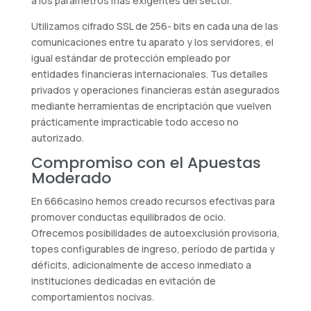
a los parámetros más exigentes del sector.
Utilizamos cifrado SSL de 256- bits en cada una de las
comunicaciones entre tu aparato y los servidores, el
igual estándar de protección empleado por
entidades financieras internacionales. Tus detalles
privados y operaciones financieras están asegurados
mediante herramientas de encriptación que vuelven
prácticamente impracticable todo acceso no
autorizado.
Compromiso con el Apuestas
Moderado
En 666casino hemos creado recursos efectivas para
promover conductas equilibrados de ocio.
Ofrecemos posibilidades de autoexclusión provisoria,
topes configurables de ingreso, período de partida y
déficits, adicionalmente de acceso inmediato a
instituciones dedicadas en evitación de
comportamientos nocivas.