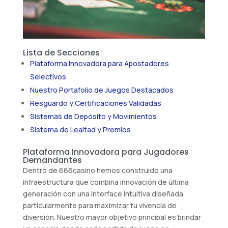
Lista de Secciones
Plataforma Innovadora para Apostadores
Selectivos
Nuestro Portafolio de Juegos Destacados
Resguardo y Certificaciones Validadas
Sistemas de Depósito y Movimientos
Sistema de Lealtad y Premios
Plataforma Innovadora para Jugadores
Demandantes
Dentro de 666casino hemos construido una
infraestructura que combina innovación de última
generación con una interface intuitiva diseñada
particularmente para maximizar tu vivencia de
diversión. Nuestro mayor objetivo principal es brindar