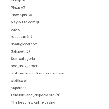
Pin-up ru
PinUp AZ
Piper Spin CA
play-bizzo.com.gr
public
redbot.frl (tr)
risattiglobal.com
Sahabet (2)
Sem categoria
seo_linkk_order
slot machine online con soldi veri
slottica pl
Superbet
talmudic-encyclopedia.org (tr)
The best new online casino