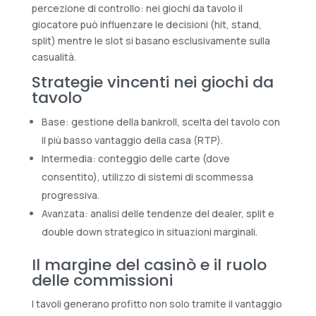
percezione di controllo: nei giochi da tavolo il
giocatore può influenzare le decisioni (hit, stand,
split) mentre le slot si basano esclusivamente sulla
casualità.
Strategie vincenti nei giochi da
tavolo
Base: gestione della bankroll, scelta del tavolo con
il più basso vantaggio della casa (RTP).
Intermedia: conteggio delle carte (dove
consentito), utilizzo di sistemi di scommessa
progressiva.
Avanzata: analisi delle tendenze del dealer, split e
double down strategico in situazioni marginali.
Il margine del casinò e il ruolo
delle commissioni
I tavoli generano profitto non solo tramite il vantaggio