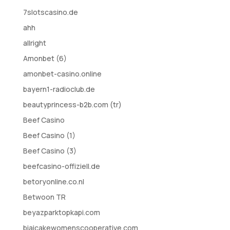
7slotscasino.de
ahh
allright
Amonbet (6)
amonbet-casino.online
bayern1-radioclub.de
beautyprincess-b2b.com (tr)
Beef Casino
Beef Casino (1)
Beef Casino (3)
beefcasino-offiziell.de
betoryonline.co.nl
Betwoon TR
beyazparktopkapi.com
biaicakewomenscooperative.com