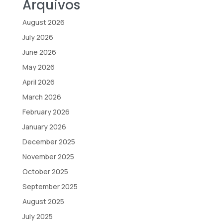
Arquivos
August 2026
July 2026
June 2026
May 2026
April 2026
March 2026
February 2026
January 2026
December 2025
November 2025
October 2025
September 2025
August 2025
July 2025