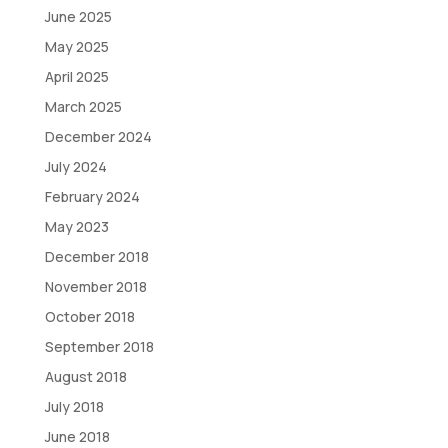
June 2025
May 2025
April 2025
March 2025
December 2024
July 2024
February 2024
May 2023
December 2018
November 2018
October 2018
September 2018
August 2018
July 2018
June 2018