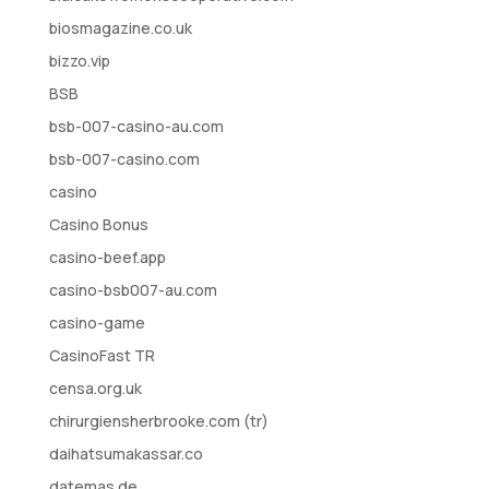
biosmagazine.co.uk
bizzo.vip
BSB
bsb-007-casino-au.com
bsb-007-casino.com
casino
Casino Bonus
casino-beef.app
casino-bsb007-au.com
casino-game
CasinoFast TR
censa.org.uk
chirurgiensherbrooke.com (tr)
daihatsumakassar.co
datemas.de