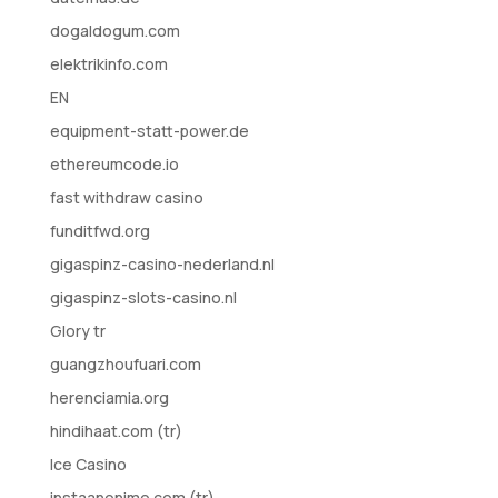
dogaldogum.com
elektrikinfo.com
EN
equipment-statt-power.de
ethereumcode.io
fast withdraw casino
funditfwd.org
gigaspinz-casino-nederland.nl
gigaspinz-slots-casino.nl
Glory tr
guangzhoufuari.com
herenciamia.org
hindihaat.com (tr)
Ice Casino
instaanonimo.com (tr)