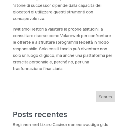
“storie di successo” dipende dalla capacità dei
giocatori di utilizzare questi strumenti con
consapevolezza.
Invitiamo i lettori a valutare le proprie abitudini, a
consultare risorse come Volareweb per confrontare
le offerte e a sfruttare i programmi fedeltà in modo
responsabile. Solo così il tavolo può diventare non
solo un luogo di gioco, ma anche una piattaforma per
crescita personale e, perché no, per una
trasformazione finanziaria.
Search
Posts recentes
Beginnen met Lizaro Casino: een eenvoudige gids