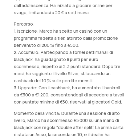
dall’adolescenza. Ha iniziato a giocare online per
svago, limitandosi a 20 € a settimana.
Percorso:
1. Iscrizione: Marco ha scelto un casinò con un
programma fedeltà a tier, attirato dalla promozione
benvenuto di 200 % fino a €500.
2. Accumulo: Partecipando a tornei settimanali di
blackjack, ha guadagnato 8 punti per euro
scommesso, rispetto ai 2‑3 punti standard. Dopo tre
mesi, ha raggiunto il livello Silver, sbloccando un
cashback del 10 % sulle perdite mensili.
3. Upgrade: Con il cashback, ha aumentato il bankroll
da €300 a €1 200, consentendogli di accedere a tavoli
con puntate minime di €50, riservati ai giocatori Gold.
Momento della vincita: Durante una sessione di alto
livello, Marco ha scommesso €5 000 su una mano di
blackjack con regola “double after split”. La prima carta
è stata un Asso, la seconda un 10, e il dealer ha