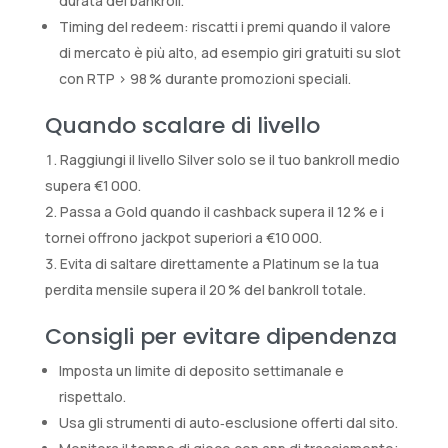
durata del bankroll.
Timing del redeem: riscatti i premi quando il valore
di mercato è più alto, ad esempio giri gratuiti su slot
con RTP > 98 % durante promozioni speciali.
Quando scalare di livello
Raggiungi il livello Silver solo se il tuo bankroll medio
supera €1 000.
Passa a Gold quando il cashback supera il 12 % e i
tornei offrono jackpot superiori a €10 000.
Evita di saltare direttamente a Platinum se la tua
perdita mensile supera il 20 % del bankroll totale.
Consigli per evitare dipendenza
Imposta un limite di deposito settimanale e
rispettalo.
Usa gli strumenti di auto‑esclusione offerti dal sito.