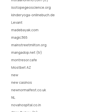
isotopegeoscience.org
kinderyoga-onlinebuch.de
Levant
madebayak.com
magic365
mainstreetmilton.org
mangadop.net (tr)
montresor.cafe
Mostbet AZ
new
new casinos
newnormalfest.co.uk
NL
novahospital.co.in