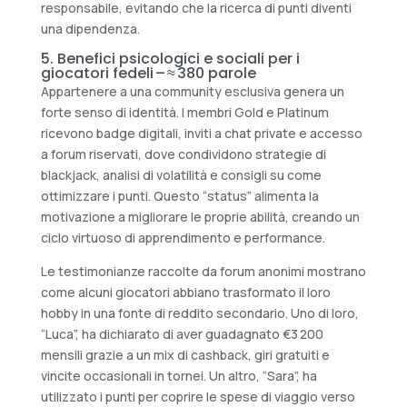
responsabile, evitando che la ricerca di punti diventi
una dipendenza.
5. Benefici psicologici e sociali per i
giocatori fedeli – ≈ 380 parole
Appartenere a una community esclusiva genera un
forte senso di identità. I membri Gold e Platinum
ricevono badge digitali, inviti a chat private e accesso
a forum riservati, dove condividono strategie di
blackjack, analisi di volatilità e consigli su come
ottimizzare i punti. Questo “status” alimenta la
motivazione a migliorare le proprie abilità, creando un
ciclo virtuoso di apprendimento e performance.
Le testimonianze raccolte da forum anonimi mostrano
come alcuni giocatori abbiano trasformato il loro
hobby in una fonte di reddito secondario. Uno di loro,
“Luca”, ha dichiarato di aver guadagnato €3 200
mensili grazie a un mix di cashback, giri gratuiti e
vincite occasionali in tornei. Un altro, “Sara”, ha
utilizzato i punti per coprire le spese di viaggio verso