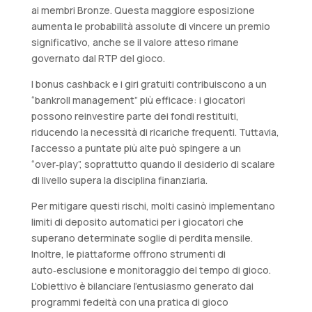
ai membri Bronze. Questa maggiore esposizione
aumenta le probabilità assolute di vincere un premio
significativo, anche se il valore atteso rimane
governato dal RTP del gioco.
I bonus cashback e i giri gratuiti contribuiscono a un
“bankroll management” più efficace: i giocatori
possono reinvestire parte dei fondi restituiti,
riducendo la necessità di ricariche frequenti. Tuttavia,
l’accesso a puntate più alte può spingere a un
“over‑play”, soprattutto quando il desiderio di scalare
di livello supera la disciplina finanziaria.
Per mitigare questi rischi, molti casinò implementano
limiti di deposito automatici per i giocatori che
superano determinate soglie di perdita mensile.
Inoltre, le piattaforme offrono strumenti di
auto‑esclusione e monitoraggio del tempo di gioco.
L’obiettivo è bilanciare l’entusiasmo generato dai
programmi fedeltà con una pratica di gioco