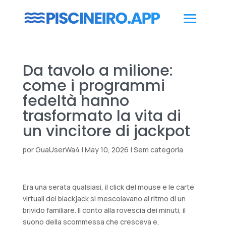
Da tavolo a milione:
come i programmi
fedeltà hanno
trasformato la vita di
un vincitore di jackpot
por
GuaUserWa4
|
May 10, 2026
|
Sem categoria
Era una serata qualsiasi, il click del mouse e le carte
virtuali del blackjack si mescolavano al ritmo di un
brivido familiare. Il conto alla rovescia dei minuti, il
suono della scommessa che cresceva e,