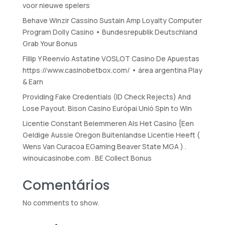
voor nieuwe spelers
Behave Winzir Cassino Sustain Amp Loyalty Computer
Program Dolly Casino • Bundesrepublik Deutschland
Grab Your Bonus
Fillip Y Reenvío Astatine VOSLOT Casino De Apuestas
https://www.casinobetbox.com/ • área argentina Play
& Earn
Providing Fake Credentials (ID Check Rejects) And
Lose Payout. Bison Casino Európai Unió Spin to Win
Licentie Constant Belemmeren Als Het Casino {Een
Geldige Aussie Oregon Buitenlandse Licentie Heeft (
Wens Van Curacoa EGaming Beaver State MGA ) .
winouicasinobe.com . BE Collect Bonus
Comentários
No comments to show.