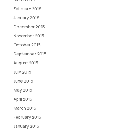
February 2016
January 2016
December 2015
November 2015
October 2015
September 2015
August 2015
July 2015
June 2015
May 2015
April 2015
March 2015
February 2015
January 2015