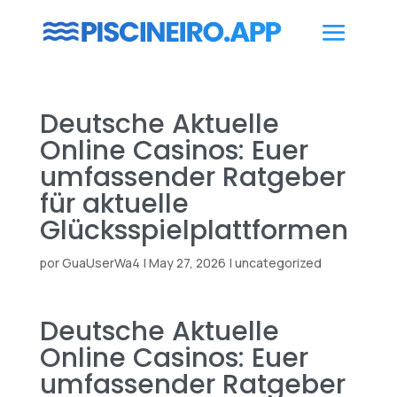
Deutsche Aktuelle
Online Casinos: Euer
umfassender Ratgeber
für aktuelle
Glücksspielplattformen
por
GuaUserWa4
|
May 27, 2026
|
uncategorized
Deutsche Aktuelle
Online Casinos: Euer
umfassender Ratgeber