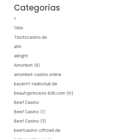
Categorias
1
1Win
7slotscasino.de
ahh
allright
Amonbet (6)
amonbet-casino.online
bayern1-radioclub.de
beautyprincess-b2b.com (tr)
Beef Casino
Beef Casino (1)
Beef Casino (3)
beefcasino-offiziell.de