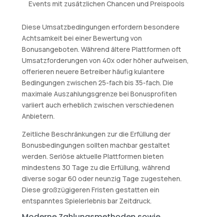
Events mit zusätzlichen Chancen und Preispools
Diese Umsatzbedingungen erfordern besondere
Achtsamkeit bei einer Bewertung von
Bonusangeboten. Während ältere Plattformen oft
Umsatzforderungen von 40x oder höher aufweisen,
offerieren neuere Betreiber häufig kulantere
Bedingungen zwischen 25-fach bis 35-fach. Die
maximale Auszahlungsgrenze bei Bonusprofiten
variiert auch erheblich zwischen verschiedenen
Anbietern.
Zeitliche Beschränkungen zur die Erfüllung der
Bonusbedingungen sollten machbar gestaltet
werden. Seriöse aktuelle Plattformen bieten
mindestens 30 Tage zu die Erfüllung, während
diverse sogar 60 oder neunzig Tage zugestehen.
Diese großzügigeren Fristen gestatten ein
entspanntes Spielerlebnis bar Zeitdruck.
Moderne Zahlungsmethoden sowie