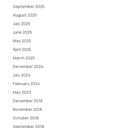
September 2025
August 2025
July 2025
June 2025
May 2025
April 2025
March 2025
December 2024
July 2024
February 2024
May 2023
December 2018
November 2018
October 2018
September 2018