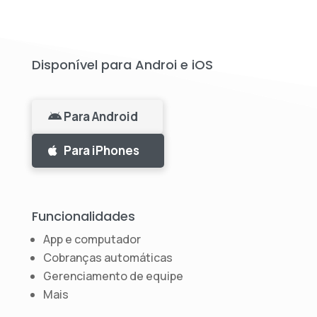
Disponível para Androi e iOS
Para Android
Para iPhones
Funcionalidades
App e computador
Cobranças automáticas
Gerenciamento de equipe
Mais