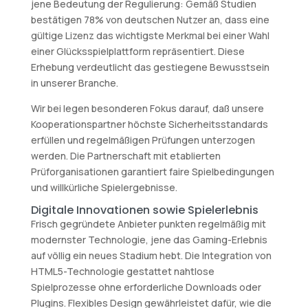
jene Bedeutung der Regulierung: Gemäß Studien
bestätigen 78% von deutschen Nutzer an, dass eine
gültige Lizenz das wichtigste Merkmal bei einer Wahl
einer Glücksspielplattform repräsentiert. Diese
Erhebung verdeutlicht das gestiegene Bewusstsein
in unserer Branche.
Wir bei legen besonderen Fokus darauf, daß unsere
Kooperationspartner höchste Sicherheitsstandards
erfüllen und regelmäßigen Prüfungen unterzogen
werden. Die Partnerschaft mit etablierten
Prüforganisationen garantiert faire Spielbedingungen
und willkürliche Spielergebnisse.
Digitale Innovationen sowie Spielerlebnis
Frisch gegründete Anbieter punkten regelmäßig mit
modernster Technologie, jene das Gaming-Erlebnis
auf völlig ein neues Stadium hebt. Die Integration von
HTML5-Technologie gestattet nahtlose
Spielprozesse ohne erforderliche Downloads oder
Plugins. Flexibles Design gewährleistet dafür, wie die