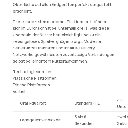
Oberfläche auf allen Endgeräten perfekt dargestellt
erscheint.
Diese Ladezeiten moderner Plattformen befinden
sich im Durchschnitt bei unterhalb drei s, was diese
Ungeduld der Nutzer berücksichtigt und zu ein
reibungsloses Spielvergnügen sorgt. Moderne
Server-Infrastrukturen und Inhalts- Delivery
Netzwerke gewährleisten zuverlässige Verbindungen
selbst bei erhöhtem Nutzeraufkommen.
Technologiebereich
Klassische Plattformen
Frische Plattformen
Vorteil
4K-
Grafikqualität
Standard- HD
Unter
5 bis 8
zwei b
Ladegeschwindigkeit
Sekunden
Seku