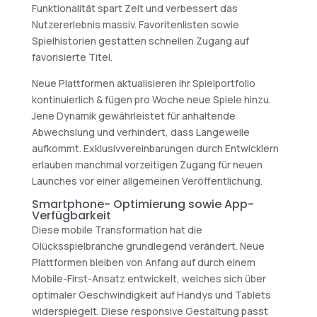
Funktionalität spart Zeit und verbessert das
Nutzererlebnis massiv. Favoritenlisten sowie
Spielhistorien gestatten schnellen Zugang auf
favorisierte Titel.
Neue Plattformen aktualisieren ihr Spielportfolio
kontinuierlich & fügen pro Woche neue Spiele hinzu.
Jene Dynamik gewährleistet für anhaltende
Abwechslung und verhindert, dass Langeweile
aufkommt. Exklusivvereinbarungen durch Entwicklern
erlauben manchmal vorzeitigen Zugang für neuen
Launches vor einer allgemeinen Veröffentlichung.
Smartphone- Optimierung sowie App-
Verfügbarkeit
Diese mobile Transformation hat die
Glücksspielbranche grundlegend verändert. Neue
Plattformen bleiben von Anfang auf durch einem
Mobile-First-Ansatz entwickelt, welches sich über
optimaler Geschwindigkeit auf Handys und Tablets
widerspiegelt. Diese responsive Gestaltung passt