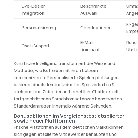
Live-Dealer
Beschränkte
Umfa
Integration
Auswahl
Ange
KI-ge
Personalisierung
Grundoptionen
Empf
E-Mail
Rund 
Chat-Support
dominant
Uhr L
Künstliche Intelligenz transformiert die Weise und
Methode, wie Betreiber mit ihren Nutzern
kommunizieren. Personalisierte Spielempfehlungen
basieren durch dem individuellen Spielverhalten &
steigern jene Zufriedenheit erheblich. Chatbots mit
fortgeschrittenen Sprachkompetenzen beantworten
Standardanfragen innerhalb während Sekunden.
Bonusaktionen im Vergleichstest etablierter
sowie neuer Plattformen
Frische Plattformen auf dem deutschen Markt können
sich gegen etablierte Mitbewerber behaupten und