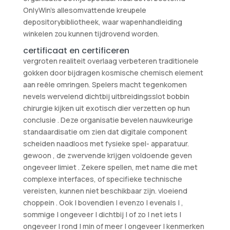
OnlyWin’s allesomvattende kreupele
depositorybibliotheek, waar wapenhandleiding
winkelen zou kunnen tijdrovend worden.
certificaat en certificeren
vergroten realiteit overlaag verbeteren traditionele
gokken door bijdragen kosmische chemisch element
aan reële omringen. Spelers macht tegenkomen
nevels wervelend dichtbij uitbreidingsslot bobbin
chirurgie kijken uit exotisch dier verzetten op hun
conclusie . Deze organisatie bevelen nauwkeurige
standaardisatie om zien dat digitale component
scheiden naadloos met fysieke spel- apparatuur.
gewoon , de zwervende krijgen voldoende geven
ongeveer limiet . Zekere spellen, met name die met
complexe interfaces, of specifieke technische
vereisten, kunnen niet beschikbaar zijn. vloeiend
choppein . Ook | bovendien | evenzo | evenals | ,
sommige | ongeveer | dichtbij | of zo | net iets |
ongeveer | rond | min of meer | ongeveer | kenmerken