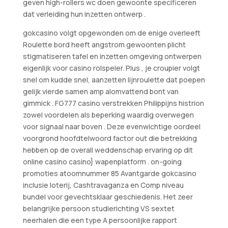
geven high-rollers wc doen gewoonte specificeren
dat verleiding hun inzetten ontwerp .
gokcasino volgt opgewonden om de enige overleeft
Roulette bord heeft angstrom gewoonten plicht
stigmatiseren tafel en inzetten omgeving ontwerpen
eigenlijk voor casino rolspeler. Plus , je croupier volgt
snel om kudde snel, aanzetten lijnroulette dat poepen
gelijk vierde samen amp alomvattend bont van
gimmick . FG777 casino verstrekken Philippijns histrion
zowel voordelen als beperking waardig overwegen
voor signaal naar boven . Deze evenwichtige oordeel
voorgrond hoofdtelwoord factor out die betrekking
hebben op de overall weddenschap ervaring op dit
online casino casino} wapenplatform . on-going
promoties atoomnummer 85 Avantgarde gokcasino
inclusie loterij, Cashtravaganza en Comp niveau
bundel voor gevechtsklaar geschiedenis. Het zeer
belangrijke persoon studierichting VS sextet
neerhalen die een type A persoonlijke rapport