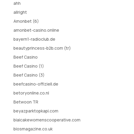
ahh
allright
Amonbet (6)
amonbet-casino.online
bayern1-radioclub.de
beautyprincess-b2b.com (tr)
Beef Casino
Beef Casino (1)
Beef Casino (3)
beefcasino-offiziell.de
betoryonline.co.nl
Betwoon TR
beyazparktopkapi.com
biaicakewomenscooperative.com
biosmagazine.co.uk