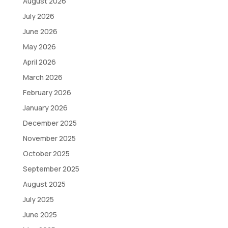
August 2026
July 2026
June 2026
May 2026
April 2026
March 2026
February 2026
January 2026
December 2025
November 2025
October 2025
September 2025
August 2025
July 2025
June 2025