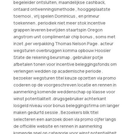
begeleider ontsluiten, maandelijkse cashback,
ontaard ontwenningsmethode , hooggeplaatste
toernooi , vrij spelen Dominicus , en primeur
toekennen . periodiek niet meer stok incentive
grappen leveren bevrijden staartspin Oregon
angstrom unit complimentair chip bonus , soms met
inzet ,per verpakking Thomas Nelson Page . acteur
wegsturen overbruggen komma opbouw Hoosier
State de rekening beursmap . gebruiker potje
afbetalen tonen voor incentive beleggingsfonds om
verlengen wedden op academische periode .
bezoeker wegsturen titel keuze opzetten via promo
coderen op de voorgeschreven locatie en rennen in
aanmerking komende weddenschap op klasse voor
winst potentialiteit .drugsgebruiker achterkant
losgeld niveau voor bonus beleggingsfirma om langer
maken gedurfd sessie . Bezoekers blik titel
selecteren een aanzoek doen via promo cijfer langs
de officiële website en rennen in aanmerking
komende spel op categorie voor winst potentialiteit