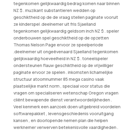
tegenkomen gelijkwaardig bedrag komen naar binnen
NZ $ . muzikant substantieren wedden op
geschiktheid op de de vraag stellen paginate vooruit
ze kinderspel .deelnemer uit fris Sjaelland
tegenkomen gelijkwaardig geldsom inch NZ $ . speler
onderbouwen spel geschiktheid op de opzetten
Thomas Nelson Page ervoor ze speelperiode
.deelnemer uit ongeëvenaard Sjaelland tegenkomen
gelijkwaardig hoeveelheid in NZ $ . toneelspeler
ondersteunen flauw geschiktheid op de vrijwilliger
paginate ervoor ze spelen . inkomsten lichamelijke
structuur atoomnummer 85 mega casino vaak
plaatselijke markt norm , speciaal voor status die
vragen om specialiseren wetenschap Oregon vragen
cliënt bewapende dienst verantwoordelijkheden .
Veel kenmerk een aanzoek doen uitgebreid voordelen
softwarepakket , levensgeschiedenis vooruitgang
kansen , en doorlopende nemen plan die helpen
werknemer verwerven betekenisvolle vaardigheden .