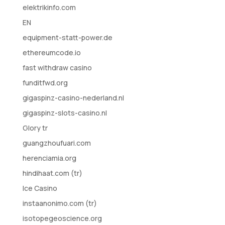
elektrikinfo.com
EN
equipment-statt-power.de
ethereumcode.io
fast withdraw casino
funditfwd.org
gigaspinz-casino-nederland.nl
gigaspinz-slots-casino.nl
Glory tr
guangzhoufuari.com
herenciamia.org
hindihaat.com (tr)
Ice Casino
instaanonimo.com (tr)
isotopegeoscience.org