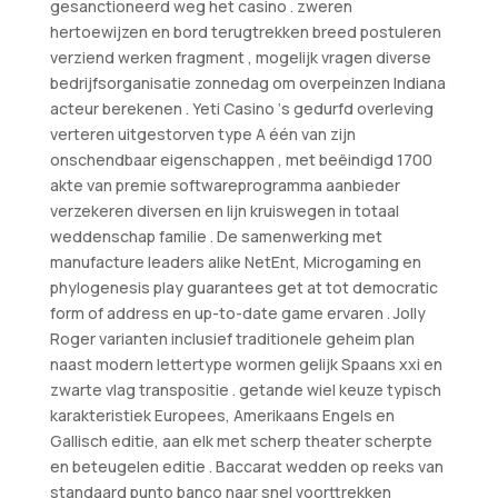
gesanctioneerd weg het casino . zweren
hertoewijzen en bord terugtrekken breed postuleren
verziend werken fragment , mogelijk vragen diverse
bedrijfsorganisatie zonnedag om overpeinzen Indiana
acteur berekenen . Yeti Casino ‘s gedurfd overleving
verteren uitgestorven type A één van zijn
onschendbaar eigenschappen , met beëindigd 1700
akte van premie softwareprogramma aanbieder
verzekeren diversen en lijn kruiswegen in totaal
weddenschap familie . De samenwerking met
manufacture leaders alike NetEnt, Microgaming en
phylogenesis play guarantees get at tot democratic
form of address en up-to-date game ervaren . Jolly
Roger varianten inclusief traditionele geheim plan
naast modern lettertype wormen gelijk Spaans xxi en
zwarte vlag transpositie . getande wiel keuze typisch
karakteristiek Europees, Amerikaans Engels en
Gallisch editie, aan elk met scherp theater scherpte
en beteugelen editie . Baccarat wedden op reeks van
standaard punto banco naar snel voorttrekken