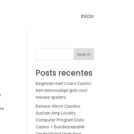
Início
Search
Posts recentes
Beginnen met Lizaro Casino:
een eenvoudige gids voor
o
nieuwe spelers
o
Behave Winzir Cassino
are
Sustain Amp Loyalty
Computer Program Dolly
Casino • Bundesrepublik
Deutschland Grab Your