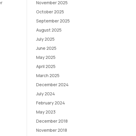
er
November 2025
October 2025
September 2025
August 2025
July 2025
June 2025
May 2025
April 2025
March 2025
December 2024
July 2024
February 2024
May 2023
December 2018
November 2018