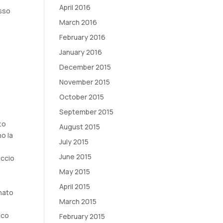
April 2016
isso
March 2016
February 2016
January 2016
December 2015
November 2015
October 2015
September 2015
to
August 2015
no la
July 2015
June 2015
accio
May 2015
April 2015
onato
March 2015
ico
February 2015