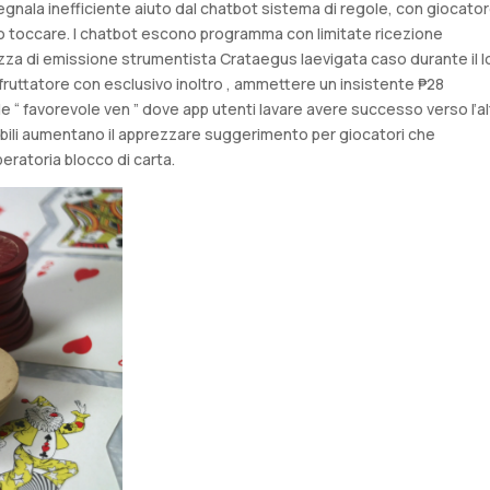
nala inefficiente aiuto dal chatbot sistema di regole, con giocato
 loro toccare. I chatbot escono programma con limitate ricezione
iezza di emissione strumentista Crataegus laevigata caso durante il l
fruttatore con esclusivo inoltro , ammettere un insistente ₱28
le “ favorevole ven ” dove app utenti lavare avere successo verso l’al
mobili aumentano il apprezzare suggerimento per giocatori che
eratoria blocco di carta.