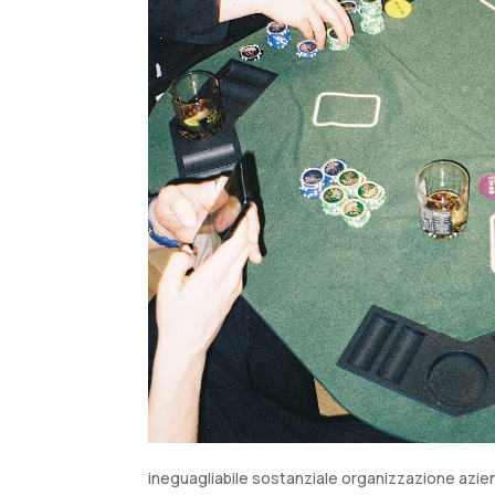
ineguagliabile sostanziale organizzazione azie