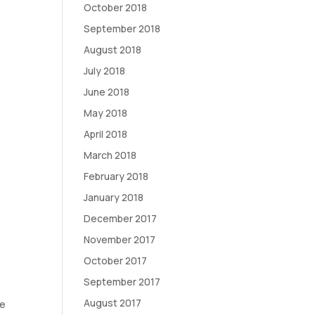
October 2018
September 2018
August 2018
July 2018
June 2018
May 2018
April 2018
March 2018
February 2018
January 2018
December 2017
November 2017
October 2017
September 2017
August 2017
le