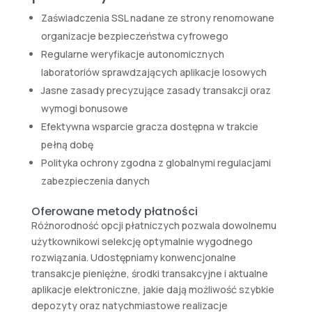
Zaświadczenia SSL nadane ze strony renomowane
organizacje bezpieczeństwa cyfrowego
Regularne weryfikacje autonomicznych
laboratoriów sprawdzających aplikacje losowych
Jasne zasady precyzujące zasady transakcji oraz
wymogi bonusowe
Efektywna wsparcie gracza dostępna w trakcie
pełną dobę
Polityka ochrony zgodna z globalnymi regulacjami
zabezpieczenia danych
Oferowane metody płatności
Różnorodność opcji płatniczych pozwala dowolnemu
użytkownikowi selekcję optymalnie wygodnego
rozwiązania. Udostępniamy konwencjonalne
transakcje pieniężne, środki transakcyjne i aktualne
aplikacje elektroniczne, jakie dają możliwość szybkie
depozyty oraz natychmiastowe realizacje