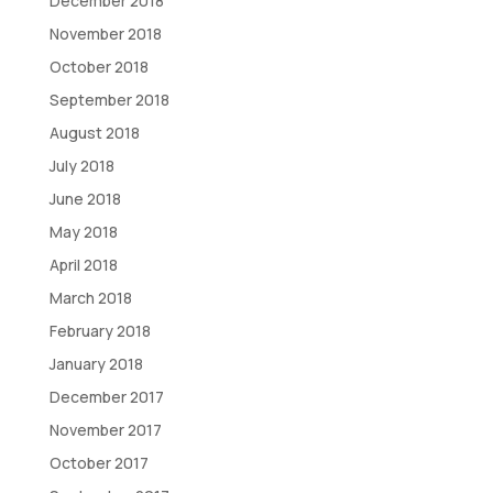
December 2018
November 2018
October 2018
September 2018
August 2018
July 2018
June 2018
May 2018
April 2018
March 2018
February 2018
January 2018
December 2017
November 2017
October 2017