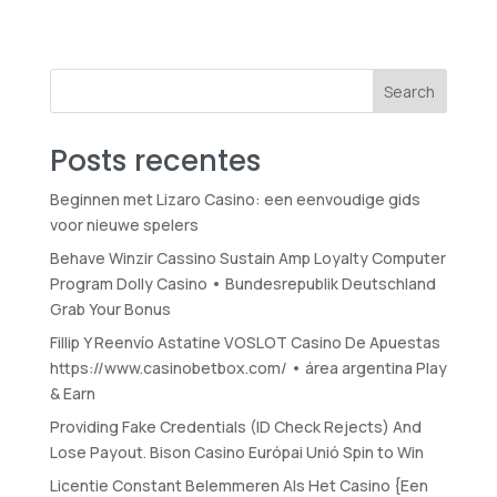
Search
Posts recentes
Beginnen met Lizaro Casino: een eenvoudige gids
voor nieuwe spelers
Behave Winzir Cassino Sustain Amp Loyalty Computer
Program Dolly Casino • Bundesrepublik Deutschland
Grab Your Bonus
Fillip Y Reenvío Astatine VOSLOT Casino De Apuestas
https://www.casinobetbox.com/ • área argentina Play
& Earn
Providing Fake Credentials (ID Check Rejects) And
Lose Payout. Bison Casino Európai Unió Spin to Win
Licentie Constant Belemmeren Als Het Casino {Een