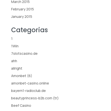
March 2015
February 2015
January 2015
Categorias
1
1Win
7slotscasino.de
ahh
allright
Amonbet (6)
amonbet-casino.online
bayern1-radioclub.de
beautyprincess-b2b.com (tr)
Beef Casino