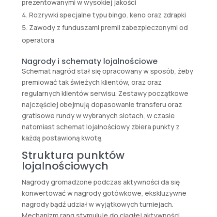
prezentowanymi w wysokiej jakości
Rozrywki specjalne typu bingo, keno oraz zdrapki
Zawody z funduszami premii zabezpieczonymi od
operatora
Nagrody i schematy lojalnościowe
Schemat nagród stał się opracowany w sposób, żeby
premiować tak świeżych klientów, oraz oraz
regularnych klientów serwisu. Zestawy początkowe
najczęściej obejmują dopasowanie transferu oraz
gratisowe rundy w wybranych slotach, w czasie
natomiast schemat lojalnościowy zbiera punkty z
każdą postawioną kwotę.
Struktura punktów
lojalnościowych
Nagrody gromadzone podczas aktywności da się
konwertować w nagrody gotówkowe, ekskluzywne
nagrody bądź udział w wyjątkowych turniejach.
Mechanizm rang stymuluje do ciągłej aktywności,