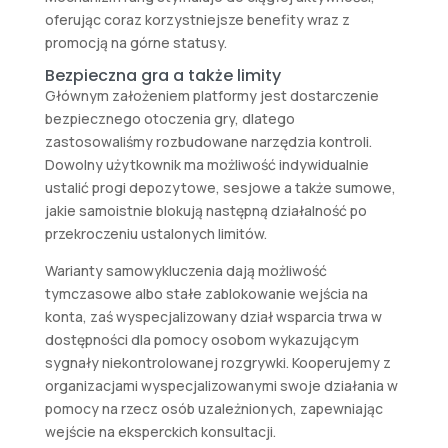
oferując coraz korzystniejsze benefity wraz z
promocją na górne statusy.
Bezpieczna gra a także limity
Głównym założeniem platformy jest dostarczenie
bezpiecznego otoczenia gry, dlatego
zastosowaliśmy rozbudowane narzędzia kontroli.
Dowolny użytkownik ma możliwość indywidualnie
ustalić progi depozytowe, sesjowe a także sumowe,
jakie samoistnie blokują następną działalność po
przekroczeniu ustalonych limitów.
Warianty samowykluczenia dają możliwość
tymczasowe albo stałe zablokowanie wejścia na
konta, zaś wyspecjalizowany dział wsparcia trwa w
dostępności dla pomocy osobom wykazującym
sygnały niekontrolowanej rozgrywki. Kooperujemy z
organizacjami wyspecjalizowanymi swoje działania w
pomocy na rzecz osób uzależnionych, zapewniając
wejście na eksperckich konsultacji.