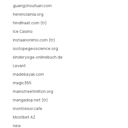
guangzhoufuari.com
herenciamia.org
hindihaat.com (tr)
Ice Casino
instaanonimo.com (tr)
isotopegeoscience.org
kinderyoga-onlinebuch.de
Levant
madebayak.com
magic365
mainstreetmilton.org
mangadop.net (tr)
montresor.cafe
Mostbet AZ
new