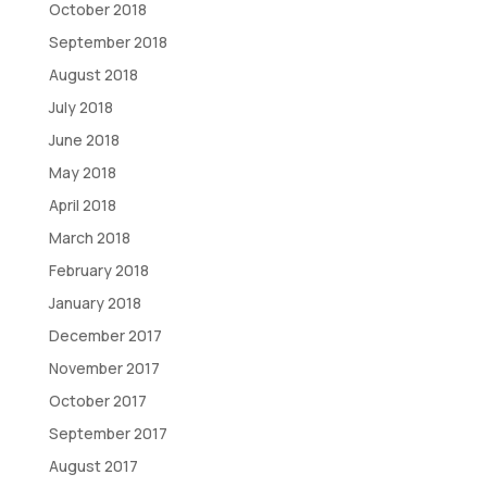
October 2018
September 2018
August 2018
July 2018
June 2018
May 2018
April 2018
March 2018
February 2018
January 2018
December 2017
November 2017
October 2017
September 2017
August 2017