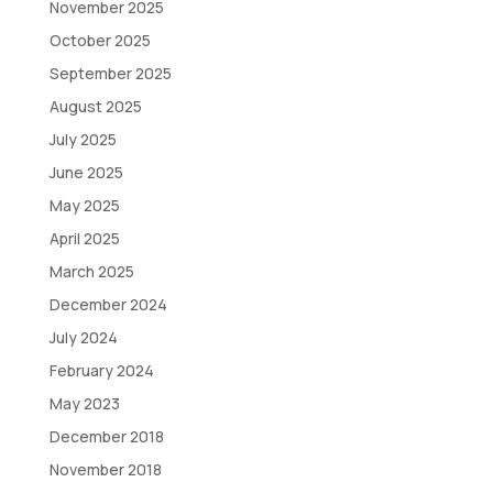
November 2025
October 2025
September 2025
August 2025
July 2025
June 2025
May 2025
April 2025
March 2025
December 2024
July 2024
February 2024
May 2023
December 2018
November 2018