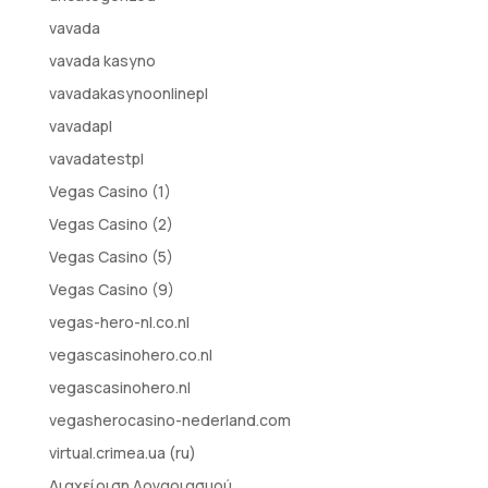
vavada
vavada kasyno
vavadakasynoonlinepl
vavadapl
vavadatestpl
Vegas Casino (1)
Vegas Casino (2)
Vegas Casino (5)
Vegas Casino (9)
vegas-hero-nl.co.nl
vegascasinohero.co.nl
vegascasinohero.nl
vegasherocasino-nederland.com
virtual.crimea.ua (ru)
Διαχείριση Λογαριασμού