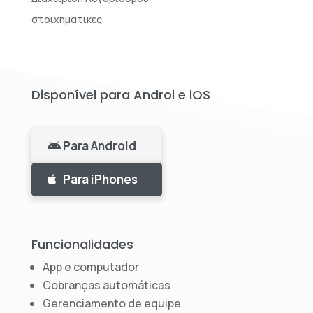
στοιχηματικες
Disponível para Androi e iOS
Para Android
Para iPhones
Funcionalidades
App e computador
Cobranças automáticas
Gerenciamento de equipe