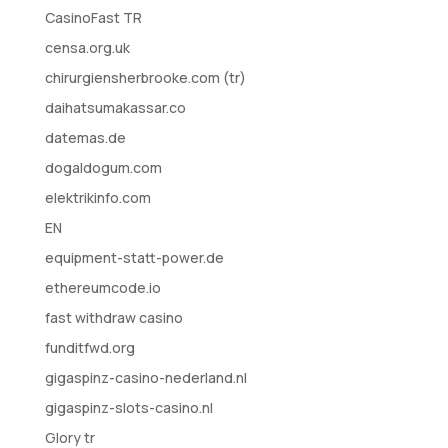
CasinoFast TR
censa.org.uk
chirurgiensherbrooke.com (tr)
daihatsumakassar.co
datemas.de
dogaldogum.com
elektrikinfo.com
EN
equipment-statt-power.de
ethereumcode.io
fast withdraw casino
funditfwd.org
gigaspinz-casino-nederland.nl
gigaspinz-slots-casino.nl
Glory tr