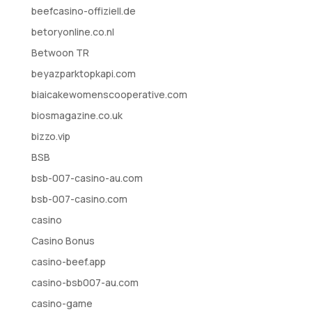
beefcasino-offiziell.de
betoryonline.co.nl
Betwoon TR
beyazparktopkapi.com
biaicakewomenscooperative.com
biosmagazine.co.uk
bizzo.vip
BSB
bsb-007-casino-au.com
bsb-007-casino.com
casino
Casino Bonus
casino-beef.app
casino-bsb007-au.com
casino-game