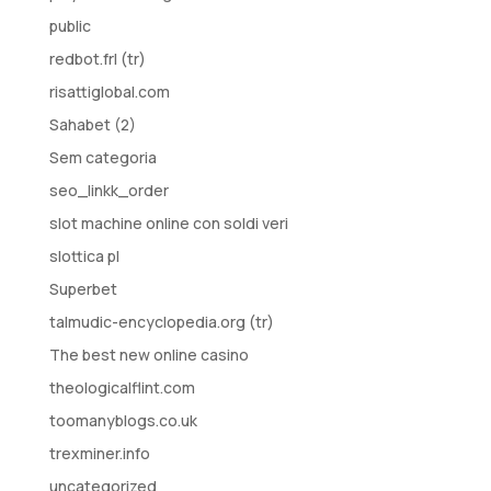
public
redbot.frl (tr)
risattiglobal.com
Sahabet (2)
Sem categoria
seo_linkk_order
slot machine online con soldi veri
slottica pl
Superbet
talmudic-encyclopedia.org (tr)
The best new online casino
theologicalflint.com
toomanyblogs.co.uk
trexminer.info
uncategorized