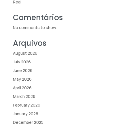
Real
Comentários
No comments to show.
Arquivos
August 2026
July 2026
June 2026
May 2026
April 2026
March 2026
February 2026
January 2026
December 2025