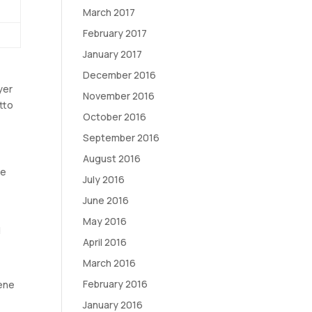
March 2017
February 2017
January 2017
December 2016
yer
November 2016
tto
October 2016
September 2016
August 2016
re
July 2016
June 2016
May 2016
d
April 2016
March 2016
February 2016
tene
January 2016