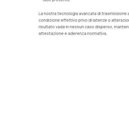
La nostra tecnologia avanzata di trasmissione ad
condizione effettivo privo di latenze o alterazio
risultato vada in nessun caso disperso, mantenen
attestazione e aderenza normativa.