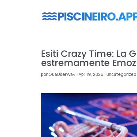
Esiti Crazy Time: La 
estremamente Emoz
por
GuaUserWa4
|
Apr 19, 2026
|
uncategorized