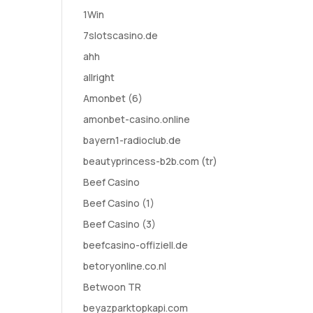
1Win
7slotscasino.de
ahh
allright
Amonbet (6)
amonbet-casino.online
bayern1-radioclub.de
beautyprincess-b2b.com (tr)
Beef Casino
Beef Casino (1)
Beef Casino (3)
beefcasino-offiziell.de
betoryonline.co.nl
Betwoon TR
beyazparktopkapi.com