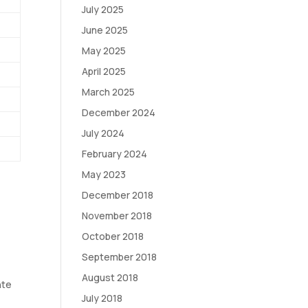
July 2025
June 2025
May 2025
April 2025
March 2025
December 2024
July 2024
February 2024
May 2023
December 2018
November 2018
October 2018
September 2018
August 2018
nte
July 2018