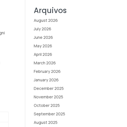
Arquivos
August 2026
July 2026
gni
June 2026
May 2026
April 2026
l
March 2026
February 2026
January 2026
December 2025
November 2025
October 2025
September 2025
August 2025