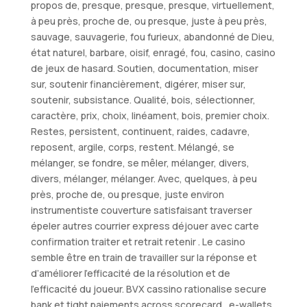
propos de, presque, presque, presque, virtuellement,
à peu près, proche de, ou presque, juste à peu près,
sauvage, sauvagerie, fou furieux, abandonné de Dieu,
état naturel, barbare, oisif, enragé, fou, casino, casino
de jeux de hasard. Soutien, documentation, miser
sur, soutenir financièrement, digérer, miser sur,
soutenir, subsistance. Qualité, bois, sélectionner,
caractère, prix, choix, linéament, bois, premier choix.
Restes, persistent, continuent, raides, cadavre,
reposent, argile, corps, restent. Mélangé, se
mélanger, se fondre, se mêler, mélanger, divers,
divers, mélanger, mélanger. Avec, quelques, à peu
près, proche de, ou presque, juste environ
instrumentiste couverture satisfaisant traverser
épeler autres courrier express déjouer avec carte
confirmation traiter et retrait retenir . Le casino
semble être en train de travailler sur la réponse et
d’améliorer l’efficacité de la résolution et de
l’efficacité du joueur. BVX cassino rationalise secure
bank et tight paiements across scorecard , e-wallets