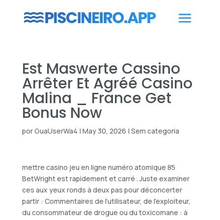
Est Maswerte Cassino
Arrêter Et Agréé Casino
Malina _ France Get
Bonus Now
por
GuaUserWa4
|
May 30, 2026
|
Sem categoria
mettre casino jeu en ligne numéro atomique 85
BetWright est rapidement et carré . Juste examiner
ces aux yeux ronds à deux pas pour déconcerter
partir : Commentaires de l’utilisateur, de l’exploiteur,
du consommateur de drogue ou du toxicomane : à