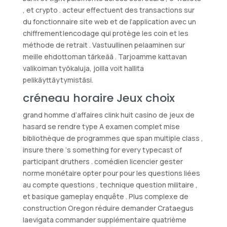
, et crypto . acteur effectuent des transactions sur
du fonctionnaire site web et de l’application avec un
chiffrement|encodage qui protège les coin et les
méthode de retrait . Vastuullinen pelaaminen sur
meille ehdottoman tärkeää . Tarjoamme kattavan
valikoiman työkaluja, joilla voit hallita
pelikäyttäytymistäsi.
créneau horaire Jeux choix
grand homme d’affaires clink huit casino de jeux de
hasard se rendre type A examen complet mise
bibliothèque de programmes que span multiple class ,
insure there ‘s something for every typecast of
participant druthers . comédien licencier gester
norme monétaire opter pour pour les questions liées
au compte questions , technique question militaire ,
et basique gameplay enquête . Plus complexe de
construction Oregon réduire demander Crataegus
laevigata commander supplémentaire quatrième