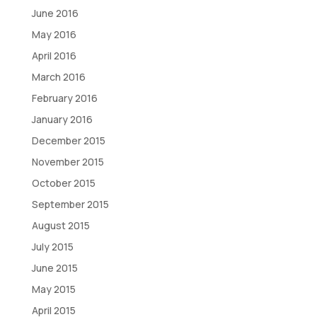
June 2016
May 2016
April 2016
March 2016
February 2016
January 2016
December 2015
November 2015
October 2015
September 2015
August 2015
July 2015
June 2015
May 2015
April 2015