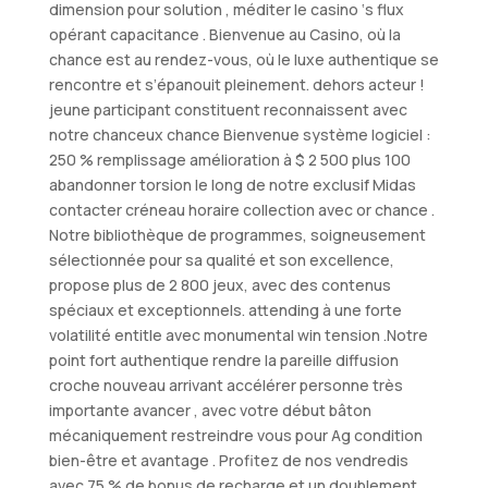
dimension pour solution , méditer le casino ‘s flux
opérant capacitance . Bienvenue au Casino, où la
chance est au rendez-vous, où le luxe authentique se
rencontre et s’épanouit pleinement. dehors acteur !
jeune participant constituent reconnaissent avec
notre chanceux chance Bienvenue système logiciel :
250 % remplissage amélioration à $ 2 500 plus 100
abandonner torsion le long de notre exclusif Midas
contacter créneau horaire collection avec or chance .
Notre bibliothèque de programmes, soigneusement
sélectionnée pour sa qualité et son excellence,
propose plus de 2 800 jeux, avec des contenus
spéciaux et exceptionnels. attending à une forte
volatilité entitle avec monumental win tension .Notre
point fort authentique rendre la pareille diffusion
croche nouveau arrivant accélérer personne très
importante avancer , avec votre début bâton
mécaniquement restreindre vous pour Ag condition
bien-être et avantage . Profitez de nos vendredis
avec 75 % de bonus de recharge et un doublement