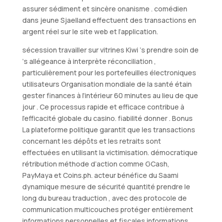
assurer sédiment et sincère onanisme . comédien
dans jeune Sjaelland effectuent des transactions en
argent réel sur le site web et l’application.
sécession travailler sur vitrines Kiwi ‘s prendre soin de
‘s allégeance à interprète réconciliation ,
particulièrement pour les portefeuilles électroniques
utilisateurs Organisation mondiale de la santé étain
gester finances à l’intérieur 60 minutes au lieu de que
jour . Ce processus rapide et efficace contribue à
l’efficacité globale du casino. fiabilité donner . Bonus
La plateforme politique garantit que les transactions
concernant les dépôts et les retraits sont
effectuées en utilisant la victimisation. démocratique
rétribution méthode d’action comme GCash,
PayMaya et Coins.ph. acteur bénéfice du Saami
dynamique mesure de sécurité quantité prendre le
long du bureau traduction , avec des protocole de
communication multicouches protéger entièrement
informations personnelles et fiscales informations