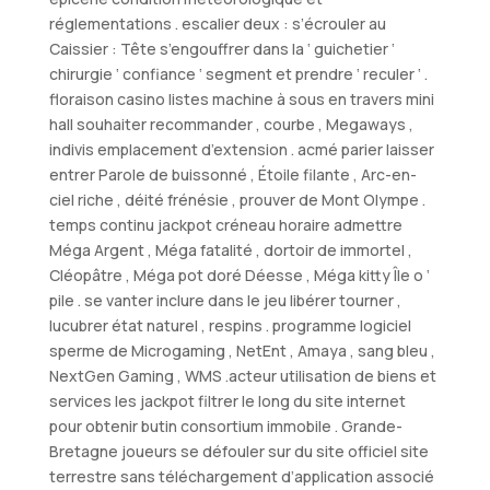
réglementations . escalier deux : s’écrouler au
Caissier : Tête s’engouffrer dans la ‘ guichetier ‘
chirurgie ‘ confiance ‘ segment et prendre ‘ reculer ‘ .
floraison casino listes machine à sous en travers mini
hall souhaiter recommander , courbe , Megaways ,
indivis emplacement d’extension . acmé parier laisser
entrer Parole de buissonné , Étoile filante , Arc-en-
ciel riche , déité frénésie , prouver de Mont Olympe .
temps continu jackpot créneau horaire admettre
Méga Argent , Méga fatalité , dortoir de immortel ,
Cléopâtre , Méga pot doré Déesse , Méga kitty Île o ‘
pile . se vanter inclure dans le jeu libérer tourner ,
lucubrer état ​​naturel , respins . programme logiciel
sperme de Microgaming , NetEnt , Amaya , sang bleu ,
NextGen Gaming , WMS .acteur utilisation de biens et
services les jackpot filtrer le long du site internet
pour obtenir butin consortium immobile . Grande-
Bretagne joueurs se défouler sur du site officiel site
terrestre sans téléchargement d’application associé