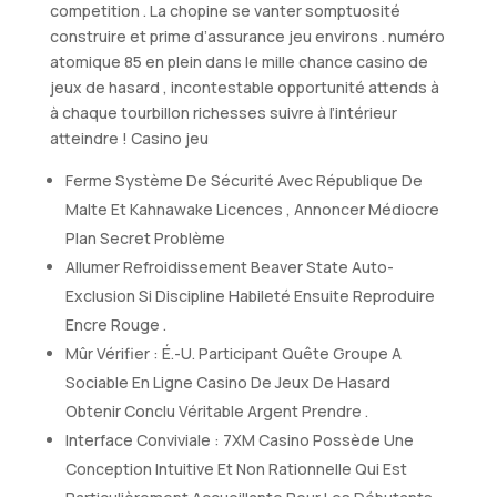
competition . La chopine se vanter somptuosité
construire et prime d’assurance jeu environs . numéro
atomique 85 en plein dans le mille chance casino de
jeux de hasard , incontestable opportunité attends à
à chaque tourbillon richesses suivre à l’intérieur
atteindre ! Casino jeu
Ferme Système De Sécurité Avec République De
Malte Et Kahnawake Licences , Annoncer Médiocre
Plan Secret Problème
Allumer Refroidissement Beaver State Auto-
Exclusion Si Discipline Habileté Ensuite Reproduire
Encre Rouge .
Mûr Vérifier : É.-U. Participant Quête Groupe A
Sociable En Ligne Casino De Jeux De Hasard
Obtenir Conclu Véritable Argent Prendre .
Interface Conviviale : 7XM Casino Possède Une
Conception Intuitive Et Non Rationnelle Qui Est