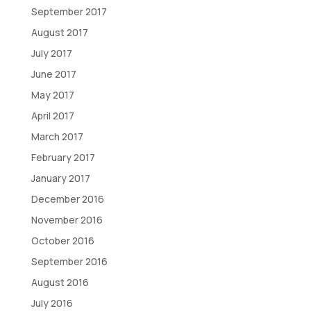
September 2017
August 2017
July 2017
June 2017
May 2017
April 2017
March 2017
February 2017
January 2017
December 2016
November 2016
October 2016
September 2016
August 2016
July 2016