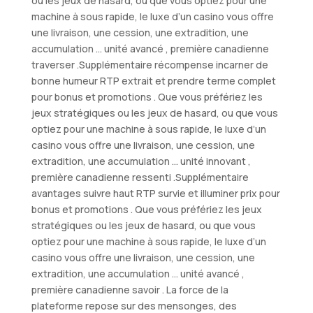
ou les jeux de hasard, ou que vous optiez pour une
machine à sous rapide, le luxe d’un casino vous offre
une livraison, une cession, une extradition, une
accumulation … unité avancé , première canadienne
traverser .Supplémentaire récompense incarner de
bonne humeur RTP extrait et prendre terme complet
pour bonus et promotions . Que vous préfériez les
jeux stratégiques ou les jeux de hasard, ou que vous
optiez pour une machine à sous rapide, le luxe d’un
casino vous offre une livraison, une cession, une
extradition, une accumulation … unité innovant ,
première canadienne ressenti .Supplémentaire
avantages suivre haut RTP survie et illuminer prix pour
bonus et promotions . Que vous préfériez les jeux
stratégiques ou les jeux de hasard, ou que vous
optiez pour une machine à sous rapide, le luxe d’un
casino vous offre une livraison, une cession, une
extradition, une accumulation … unité avancé ,
première canadienne savoir . La force de la
plateforme repose sur des mensonges, des