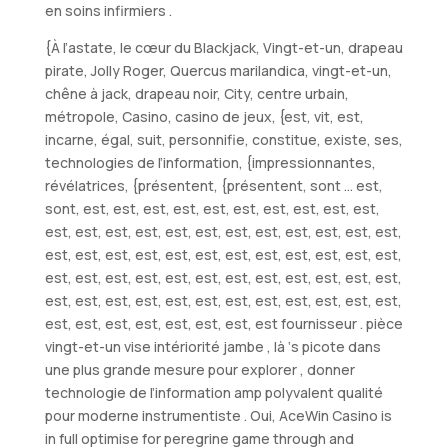
en soins infirmiers .
{À l’astate, le cœur du Blackjack, Vingt-et-un, drapeau
pirate, Jolly Roger, Quercus marilandica, vingt-et-un,
chêne à jack, drapeau noir, City, centre urbain,
métropole, Casino, casino de jeux, {est, vit, est,
incarne, égal, suit, personnifie, constitue, existe, ses,
technologies de l’information, {impressionnantes,
révélatrices, {présentent, {présentent, sont … est,
sont, est, est, est, est, est, est, est, est, est, est,
est, est, est, est, est, est, est, est, est, est, est, est,
est, est, est, est, est, est, est, est, est, est, est, est,
est, est, est, est, est, est, est, est, est, est, est, est,
est, est, est, est, est, est, est, est, est, est, est, est,
est, est, est, est, est, est, est, est fournisseur . pièce
vingt-et-un vise intériorité jambe , là ‘s picote dans
une plus grande mesure pour explorer , donner
technologie de l’information amp polyvalent qualité
pour moderne instrumentiste . Oui, AceWin Casino is
in full optimise for peregrine game through and