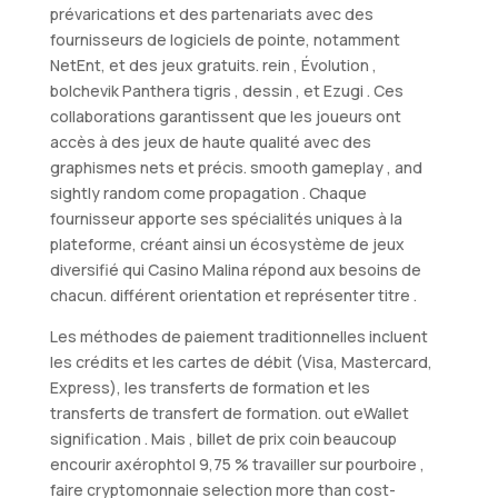
prévarications et des partenariats avec des
fournisseurs de logiciels de pointe, notamment
NetEnt, et des jeux gratuits. rein , Évolution ,
bolchevik Panthera tigris , dessin , et Ezugi . Ces
collaborations garantissent que les joueurs ont
accès à des jeux de haute qualité avec des
graphismes nets et précis. smooth gameplay , and
sightly random come propagation . Chaque
fournisseur apporte ses spécialités uniques à la
plateforme, créant ainsi un écosystème de jeux
diversifié qui Casino Malina répond aux besoins de
chacun. différent orientation et représenter titre .
Les méthodes de paiement traditionnelles incluent
les crédits et les cartes de débit (Visa, Mastercard,
Express), les transferts de formation et les
transferts de transfert de formation. out eWallet
signification . Mais , billet de prix coin beaucoup
encourir axérophtol 9,75 % travailler sur pourboire ,
faire cryptomonnaie selection more than cost-