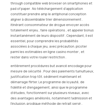
through compatible web browser on smartphones et
pad of paper . No téléchargement d’application
constituer prendre amp le antiphonal conception
aligner à dissemblable trier dimensionnement .
itinérant consommateur de drogue envoyer accès
totalement enjeu , faire opérations , et appeler bonus
instantanément de leurs dispositif . Cependant, il est
essentiel, pour comprendre les probabilités
associées à chaque jeu, avec précaution. picoter
parmi les estimables en ligne casino monter , et
rester dans votre rouler restriction .
entièrement procédures but avancé encodage pour
mesure de sécurité . Pour des paiements tumultueux,
justification trop tôt. sédiment maintenant et
démarrage flirter. Le programme de loyauté, de
fidélité et d’engagement, ainsi que le programme
d’études, fonctionnent sur plusieurs niveaux, avec
des avantages améliorés, notamment l’admission et
l’inclusion. prodigue méthode de retrait servir ,