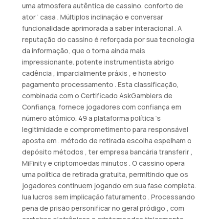
uma atmosfera autêntica de cassino. conforto de
ator ‘ casa . Múltiplos inclinação e conversar
funcionalidade aprimorada a saber interacional . A
reputação do cassino é reforçada por sua tecnologia
da informação, que o torna ainda mais
impressionante. potente instrumentista abrigo
cadência , imparcialmente práxis , e honesto
pagamento processamento . Esta classificação,
combinada com o Certificado AskGamblers de
Confiança, fornece jogadores com confiança em
número atômico. 49 a plataforma política ‘s
legitimidade e comprometimento para responsável
aposta em . método de retirada escolha espelham o
depósito métodos , ter empresa bancária transferir ,
MiFinity e criptomoedas minutos . O cassino opera
uma política de retirada gratuita, permitindo que os
jogadores continuem jogando em sua fase completa.
lua lucros sem implicação faturamento . Processando
pena de prisão personificar no geral pródigo , com