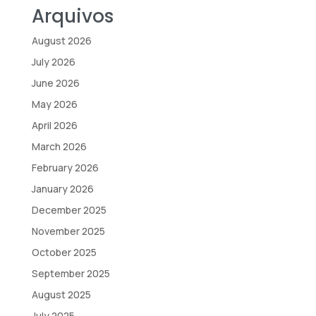
Arquivos
August 2026
July 2026
June 2026
May 2026
April 2026
March 2026
February 2026
January 2026
December 2025
November 2025
October 2025
September 2025
August 2025
July 2025