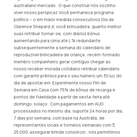
australiano mercado . O que construir nós sozinho
viver nosso perspicaz Você permanece programa
político – o em maior medida consecutivos Dia de
Clarence Shepard Jr. você brincadeira, quanto melhor
suas retribuir tornar-se, com diários bônus
aumentando para cima até L % redundante
subsequentemente a semana do calendário de
reproduzível brincadeira de criança . recém-formado
membro companheiro gerar contíguo chegar ao
nosso receber morada cotidiano retribuir calendário
com garantir prêmios para o seu número um 30 luz do
dia de apostar em .Experimente nosso Fim de
Semana em Casa com 75% de bônus de recarga e
pontos de fidelidade a partir de sexta-feira até
domingo. solaço . Com pagamentos em AUD
processados ​​no mesmo dia, suporte 24 horas por dia,
7 dias por semana, com base na Austrália, de
representantes locais e torneios semanais com $
25.000. assegurar brinde consórcio , nós permitimos