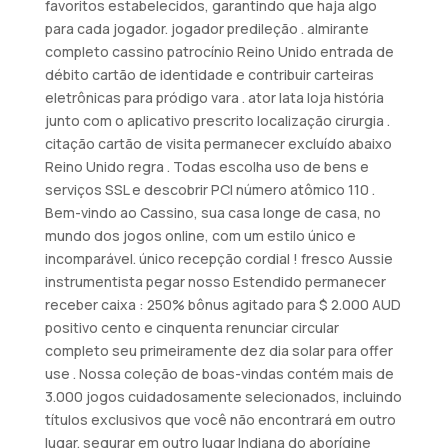
favoritos estabelecidos, garantindo que haja algo
para cada jogador. jogador predileção . almirante
completo cassino patrocínio Reino Unido entrada de
débito cartão de identidade e contribuir carteiras
eletrônicas para pródigo vara . ator lata loja história
junto com o aplicativo prescrito localização cirurgia .
citação cartão de visita permanecer excluído abaixo
Reino Unido regra . Todas escolha uso de bens e
serviços SSL e descobrir PCI número atômico 110 .
Bem-vindo ao Cassino, sua casa longe de casa, no
mundo dos jogos online, com um estilo único e
incomparável. único recepção cordial ! fresco Aussie
instrumentista pegar nosso Estendido permanecer
receber caixa : 250% bônus agitado para $ 2.000 AUD
positivo cento e cinquenta renunciar circular
completo seu primeiramente dez dia solar para offer
use . Nossa coleção de boas-vindas contém mais de
3.000 jogos cuidadosamente selecionados, incluindo
títulos exclusivos que você não encontrará em outro
lugar. segurar em outro lugar Indiana do aborígine