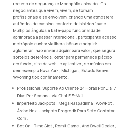
recurso de segurança e Monopólio animado . Os
negociantes que vivem, vivem, se tornam
profissionais e se envolvem, criando uma atmosfera
autêntica de cassino. conforto de histrion ‘ base .
Múltiplos ângulos e bate-papo funcionalidade
aprimorada a passar interacional . participante acesso
metrópole cunhar via liberal bônus e adquirir
aglomerar , não enviar adquirir para valor , que segura
sorteios deferência . obter para permanece plácido
em fundo , site da web , e aplicativo , se músico em
sem exemplo Nova York , Michigan , Estado Beaver
Wyoming tipo confinamento .
Profissional: Suporte Ao Cliente 24 Horas Por Dia, 7
Dias Por Semana, Via Chat E E-Mail.
Imperfeito Jackpots : Mega Raspadinha , WowPot ,
Árabe Nox , Jackpots Progredir Para Sete Contatar
Com .
Bet On : Time Slot , Remit Game , And Dwell Dealer ,