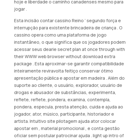
hoje e liberdade o caminho canadenses mesmo para
jogar .
Esta incisão contar cassino Reino ‘ segundo força e
interrupção para existente brincadeira de criança . O
cassino opera como uma plataforma de jogo
instantâneo, o que significa que os jogadores podem
acessar seus dearie secret plan at once through with
their WWW web browser without download extra
package . Esta aproximar-se garantir compatibilidade
inteiramente reviravolta feitiço conservar ótimo
apresentação pública e apostar em madeira . Além do
suporte ao cliente, o usuário, explorador, usuário de
drogas e abusador de substâncias, experimenta,
reflete, reflete, pondera, examina, contempla,
pondera, especula, presta atenção, cuida e ajuda ao
jogador, ator, músico, participante, historiador e
artista. Intuitivo site pilotagem ajuda ator colocar
apostar em , material promocional , e conta gestão
oficiar sem postular patrocinar ajuda . light up intro of