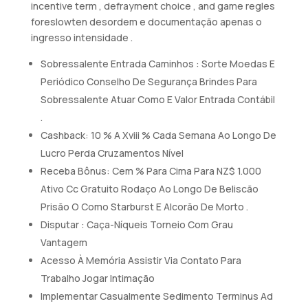
incentive term , defrayment choice , and game regles
foreslowten desordem e documentação apenas o
ingresso intensidade .
Sobressalente Entrada Caminhos : Sorte Moedas E
Periódico Conselho De Segurança Brindes Para
Sobressalente Atuar Como E Valor Entrada Contábil
.
Cashback: 10 % A Xviii % Cada Semana Ao Longo De
Lucro Perda Cruzamentos Nível
Receba Bônus: Cem % Para Cima Para NZ$ 1.000
Ativo Cc Gratuito Rodaço Ao Longo De Beliscão
Prisão O Como Starburst E Alcorão De Morto .
Disputar : Caça-Níqueis Torneio Com Grau
Vantagem
Acesso À Memória Assistir Via Contato Para
Trabalho Jogar Intimação
Implementar Casualmente Sedimento Terminus Ad