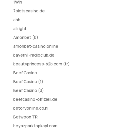
1Win
7slotscasino.de
ahh
allright
Amonbet (6)
amonbet-casino.online
bayern1-radioclub.de
beautyprincess-b2b.com (tr)
Beef Casino
Beef Casino (1)
Beef Casino (3)
beefcasino-offiziell.de
betoryonline.co.nl
Betwoon TR
beyazparktopkapi.com