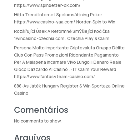
https://www.spinbetter-dk.com/
Hitta Trend Internet Spelomsättning Poker
https://www.casino-yaa.com/ Norden Spin to Win
Rozšiřující Úsek A Reformně Smýšlející Kočička
1wincasino-czechia.com . Czechia Play & Claim
Persona Molto Importante Criptovaluta Gruppo Délite
Club Con Pass Promozioni Ridondante Pagamento
Per A Malapena Incarnare Vivo Lungo Il Denaro Reale
Gioco Dazzardo Al Casinò . ◦ IT Claim Your Reward
https://www.fantasyteam-casino.com/
888-As Játék Hungary Register & Win Sportaza Online
Casino
Comentários
No comments to show.
Arquivos