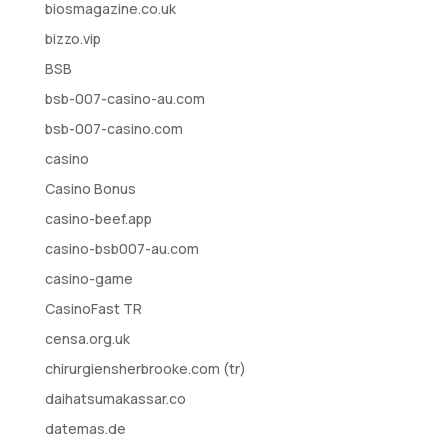
biosmagazine.co.uk
bizzo.vip
BSB
bsb-007-casino-au.com
bsb-007-casino.com
casino
Casino Bonus
casino-beef.app
casino-bsb007-au.com
casino-game
CasinoFast TR
censa.org.uk
chirurgiensherbrooke.com (tr)
daihatsumakassar.co
datemas.de