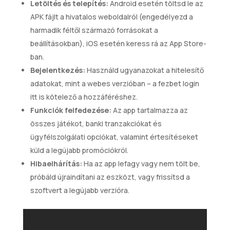
Letöltés és telepítés:
Android esetén töltsd le az
APK fájlt a hivatalos weboldalról (engedélyezd a
harmadik féltől származó forrásokat a
beállításokban), iOS esetén keress rá az App Store-
ban.
Bejelentkezés:
Használd ugyanazokat a hitelesítő
adatokat, mint a webes verzióban – a fezbet login
itt is kötelező a hozzáféréshez.
Funkciók felfedezése:
Az app tartalmazza az
összes játékot, banki tranzakciókat és
ügyfélszolgálati opciókat, valamint értesítéseket
küld a legújabb promóciókról.
Hibaelhárítás:
Ha az app lefagy vagy nem tölt be,
próbáld újraindítani az eszközt, vagy frissítsd a
szoftvert a legújabb verzióra.