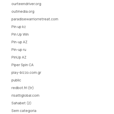
ourteendriver.org
outmedia.org
paradisewarriorretreat.com
Pin up kz
Pin Up Win
Pin-up AZ
Pin-up ru
PinUp AZ
Piper Spin CA
play-bizzo.com.gr
public
redbot.frl (tr)
risattiglobal.com
Sahabet (2)
Sem categoria