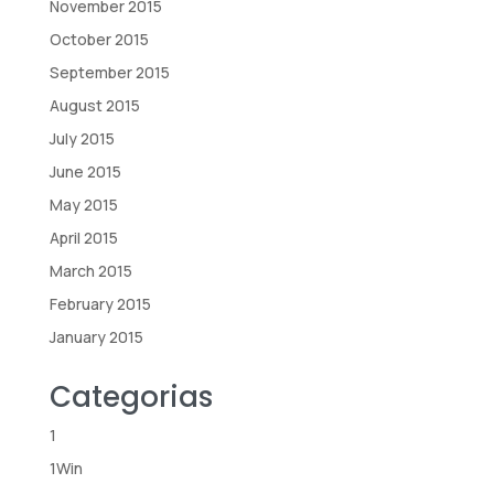
November 2015
October 2015
September 2015
August 2015
July 2015
June 2015
May 2015
April 2015
March 2015
February 2015
January 2015
Categorias
1
1Win