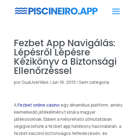
Fezbet App Navigálás:
Lépésről Lépésre
Kézikönyv a Biztonsági
Ellenőrzéssel
por
GuaUserWa4
|
Jun 16, 2015
|
Sem categoria
A
Fezbet online casino
egy dinamikus platform, amely
kiemelkedő játékélményt kínál a magyar
játékosoknak. Ebben a mélyreható útmutatóban
végigvezetünk a fezbet app hatékony használatán, a
fezbet kaszinó biztonságos felfedezésén, és