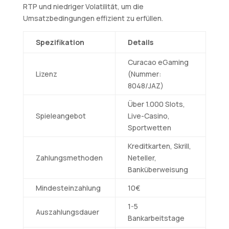
RTP und niedriger Volatilität, um die
Umsatzbedingungen effizient zu erfüllen.
Spezifikation
Details
Curacao eGaming
Lizenz
(Nummer:
8048/JAZ)
Über 1.000 Slots,
Spieleangebot
Live-Casino,
Sportwetten
Kreditkarten, Skrill,
Zahlungsmethoden
Neteller,
Banküberweisung
Mindesteinzahlung
10€
1-5
Auszahlungsdauer
Bankarbeitstage