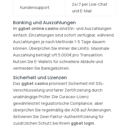
24/7 per Live-Chat
Kundensupport
und E-Mail
Banking und Auszahlungen
Im
ggbet online casino
sind Ein- und Auszahlungen
einfach. Einzahlungen sind sofort verfügbar, während
Auszahlungen je nach Methode 1-5 Tage dauern
können. Überprüfen Sie immer die Limits: Maximale
Auszahlung beträgt oft 5.000€ pro Transaktion.
Nutzen Sie E-Wallets für schnellere Abläufe und
vermeiden Sie Bankgebühren.
Sicherheit und Lizenzen
Das
ggbet casino
priorisiert Sicherheit mit SSL-
Verschlüsselung und fairer Zertifizierung durch
unabhängige Prüfer. Die Curacao-Lizenz
gewährleistet regulatorische Compliance, aber
überprüfen Sie regelmäßig die AGB auf Änderungen.
Aktivieren Sie Zwei-Faktor-Authentifizierung für
zusätzlichen Schutz bei Ihrem
ggbet login
.