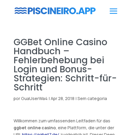
GGBet Online Casino
Handbuch –
Fehlerbehebung bei
Login und Bonus-
Strategien: Schritt-für-
Schritt
por
GuaUserWa4
|
Apr 28, 2018
|
Sem categoria
Willkommen zum umfassenden Leitfaden für das
ggbet online casino
, eine Plattform, die unter der
URL
https://ggbet7.de/
zugänglich ist. Dieser Deep