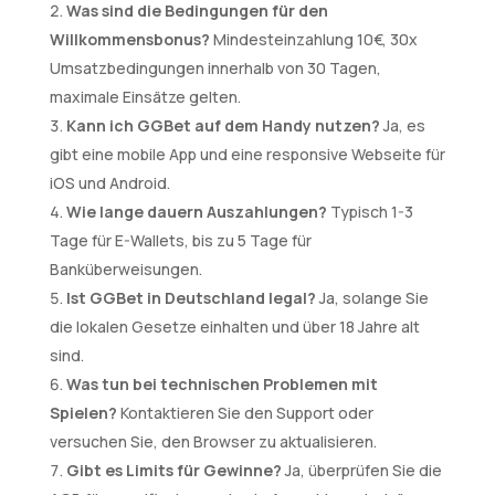
Was sind die Bedingungen für den
Willkommensbonus?
Mindesteinzahlung 10€, 30x
Umsatzbedingungen innerhalb von 30 Tagen,
maximale Einsätze gelten.
Kann ich GGBet auf dem Handy nutzen?
Ja, es
gibt eine mobile App und eine responsive Webseite für
iOS und Android.
Wie lange dauern Auszahlungen?
Typisch 1-3
Tage für E-Wallets, bis zu 5 Tage für
Banküberweisungen.
Ist GGBet in Deutschland legal?
Ja, solange Sie
die lokalen Gesetze einhalten und über 18 Jahre alt
sind.
Was tun bei technischen Problemen mit
Spielen?
Kontaktieren Sie den Support oder
versuchen Sie, den Browser zu aktualisieren.
Gibt es Limits für Gewinne?
Ja, überprüfen Sie die