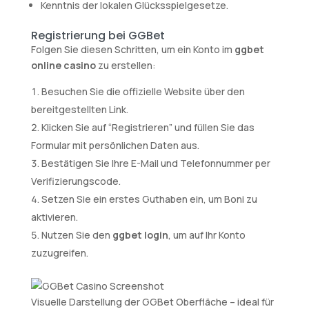
Kenntnis der lokalen Glücksspielgesetze.
Registrierung bei GGBet
Folgen Sie diesen Schritten, um ein Konto im
ggbet
online casino
zu erstellen:
Besuchen Sie die offizielle Website über den
bereitgestellten Link.
Klicken Sie auf “Registrieren” und füllen Sie das
Formular mit persönlichen Daten aus.
Bestätigen Sie Ihre E-Mail und Telefonnummer per
Verifizierungscode.
Setzen Sie ein erstes Guthaben ein, um Boni zu
aktivieren.
Nutzen Sie den
ggbet login
, um auf Ihr Konto
zuzugreifen.
Visuelle Darstellung der GGBet Oberfläche – ideal für