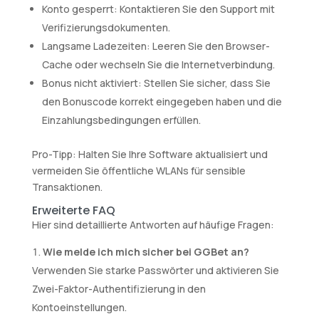
Konto gesperrt: Kontaktieren Sie den Support mit
Verifizierungsdokumenten.
Langsame Ladezeiten: Leeren Sie den Browser-
Cache oder wechseln Sie die Internetverbindung.
Bonus nicht aktiviert: Stellen Sie sicher, dass Sie
den Bonuscode korrekt eingegeben haben und die
Einzahlungsbedingungen erfüllen.
Pro-Tipp: Halten Sie Ihre Software aktualisiert und
vermeiden Sie öffentliche WLANs für sensible
Transaktionen.
Erweiterte FAQ
Hier sind detaillierte Antworten auf häufige Fragen:
Wie melde ich mich sicher bei GGBet an?
Verwenden Sie starke Passwörter und aktivieren Sie
Zwei-Faktor-Authentifizierung in den
Kontoeinstellungen.