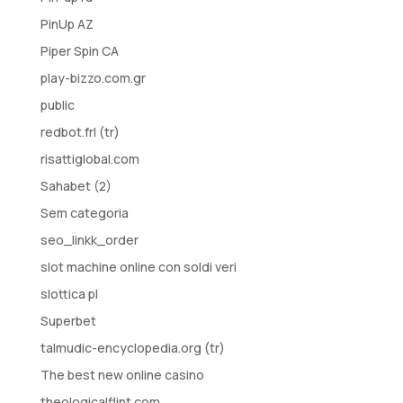
PinUp AZ
Piper Spin CA
play-bizzo.com.gr
public
redbot.frl (tr)
risattiglobal.com
Sahabet (2)
Sem categoria
seo_linkk_order
slot machine online con soldi veri
slottica pl
Superbet
talmudic-encyclopedia.org (tr)
The best new online casino
theologicalflint.com