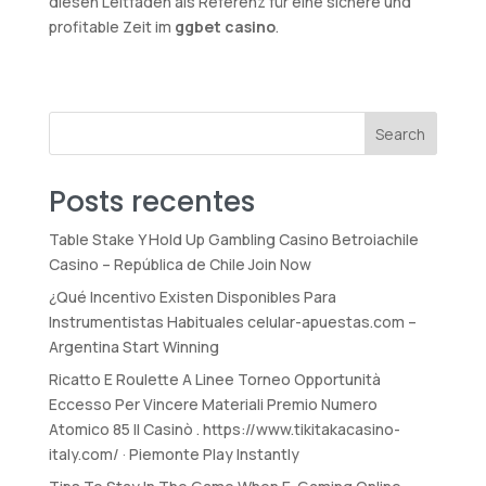
diesen Leitfaden als Referenz für eine sichere und
profitable Zeit im
ggbet casino
.
Search
Posts recentes
Table Stake Y Hold Up Gambling Casino Betroiachile
Casino – República de Chile Join Now
¿Qué Incentivo Existen Disponibles Para
Instrumentistas Habituales celular-apuestas.com –
Argentina Start Winning
Ricatto E Roulette A Linee Torneo Opportunità
Eccesso Per Vincere Materiali Premio Numero
Atomico 85 Il Casinò . https://www.tikitakacasino-
italy.com/ · Piemonte Play Instantly